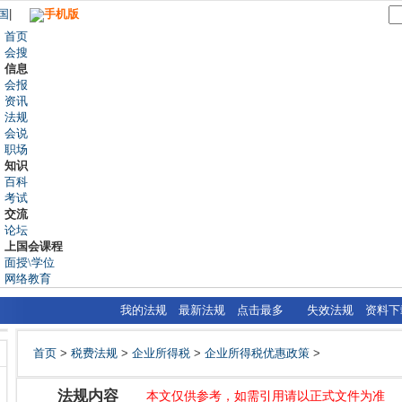
国
|
手机版
首页
会搜
信息
会报
资讯
法规
会说
职场
知识
百科
考试
交流
论坛
上国会课程
面授\学位
网络教育
我的法规
最新法规
点击最多
失效法规
资料下
首页
>
税费法规
>
企业所得税
>
企业所得税优惠政策
>
法规内容
本文仅供参考，如需引用请以正式文件为准