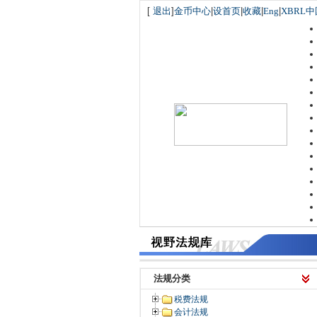
[
退出
]
金币中心
|
设首页
|
收藏
|
Eng
|
XBRL中
法规分类
税费法规
会计法规