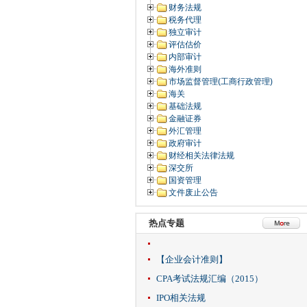
财务法规
税务代理
独立审计
评估估价
内部审计
海外准则
市场监督管理(工商行政管理)
海关
基础法规
金融证券
外汇管理
政府审计
财经相关法律法规
深交所
国资管理
文件废止公告
热点专题
【企业会计准则】
CPA考试法规汇编（2015）
IPO相关法规