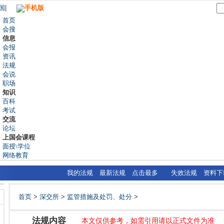
国
|
手机版
首页
会搜
信息
会报
资讯
法规
会说
职场
知识
百科
考试
交流
论坛
上国会课程
面授\学位
网络教育
我的法规
最新法规
点击最多
失效法规
资料下
首页
>
深交所
>
监管措施及处罚、处分
>
法规内容
本文仅供参考，如需引用请以正式文件为准