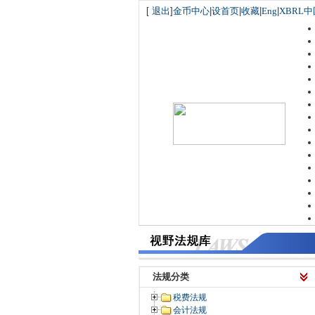
[
退出
]
金币中心
|
设首页
|
收藏
|
Eng
|
XBRL中
法规分类
税费法规
会计法规