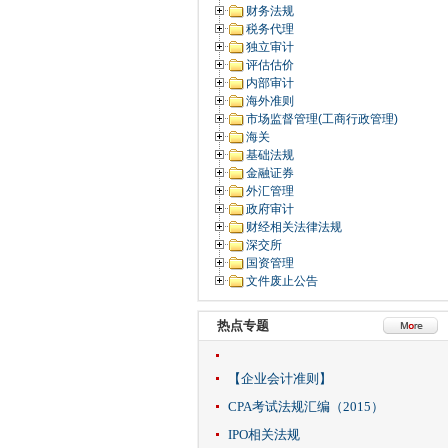
财务法规
税务代理
独立审计
评估估价
内部审计
海外准则
市场监督管理(工商行政管理)
海关
基础法规
金融证券
外汇管理
政府审计
财经相关法律法规
深交所
国资管理
文件废止公告
热点专题
【企业会计准则】
CPA考试法规汇编（2015）
IPO相关法规