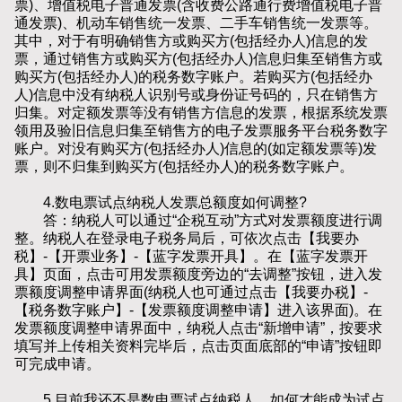
票)、增值税电子普通发票(含收费公路通行费增值税电子普
通发票)、机动车销售统一发票、二手车销售统一发票等。
其中，对于有明确销售方或购买方(包括经办人)信息的发
票，通过销售方或购买方(包括经办人)信息归集至销售方或
购买方(包括经办人)的税务数字账户。若购买方(包括经办
人)信息中没有纳税人识别号或身份证号码的，只在销售方
归集。对定额发票等没有销售方信息的发票，根据系统发票
领用及验旧信息归集至销售方的电子发票服务平台税务数字
账户。对没有购买方(包括经办人)信息的(如定额发票等)发
票，则不归集到购买方(包括经办人)的税务数字账户。
4.数电票试点纳税人发票总额度如何调整?
答：纳税人可以通过“企税互动”方式对发票额度进行调
整。纳税人在登录电子税务局后，可依次点击【我要办
税】-【开票业务】-【蓝字发票开具】。在【蓝字发票开
具】页面，点击可用发票额度旁边的“去调整”按钮，进入发
票额度调整申请界面(纳税人也可通过点击【我要办税】-
【税务数字账户】-【发票额度调整申请】进入该界面)。在
发票额度调整申请界面中，纳税人点击“新增申请”，按要求
填写并上传相关资料完毕后，点击页面底部的“申请”按钮即
可完成申请。
5.目前我还不是数电票试点纳税人，如何才能成为试点