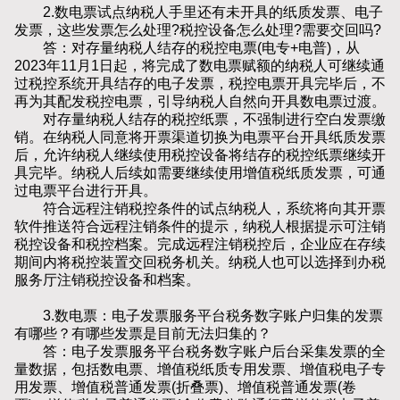
2.数电票试点纳税人手里还有未开具的纸质发票、电子
发票，这些发票怎么处理?税控设备怎么处理?需要交回吗?
答：对存量纳税人结存的税控电票(电专+电普)，从
2023年11月1日起，将完成了数电票赋额的纳税人可继续通
过税控系统开具结存的电子发票，税控电票开具完毕后，不
再为其配发税控电票，引导纳税人自然向开具数电票过渡。
对存量纳税人结存的税控纸票，不强制进行空白发票缴
销。在纳税人同意将开票渠道切换为电票平台开具纸质发票
后，允许纳税人继续使用税控设备将结存的税控纸票继续开
具完毕。纳税人后续如需要继续使用增值税纸质发票，可通
过电票平台进行开具。
符合远程注销税控条件的试点纳税人，系统将向其开票
软件推送符合远程注销条件的提示，纳税人根据提示可注销
税控设备和税控档案。完成远程注销税控后，企业应在存续
期间内将税控装置交回税务机关。纳税人也可以选择到办税
服务厅注销税控设备和档案。
3.数电票：电子发票服务平台税务数字账户归集的发票
有哪些？有哪些发票是目前无法归集的？
答：电子发票服务平台税务数字账户后台采集发票的全
量数据，包括数电票、增值税纸质专用发票、增值税电子专
用发票、增值税普通发票(折叠票)、增值税普通发票(卷