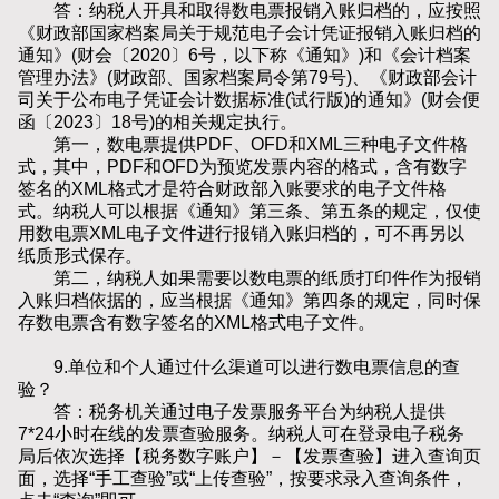
答：纳税人开具和取得数电票报销入账归档的，应按照
《财政部国家档案局关于规范电子会计凭证报销入账归档的
通知》(财会〔2020〕6号，以下称《通知》)和《会计档案
管理办法》(财政部、国家档案局令第79号)、《财政部会计
司关于公布电子凭证会计数据标准(试行版)的通知》(财会便
函〔2023〕18号)的相关规定执行。
第一，数电票提供PDF、OFD和XML三种电子文件格
式，其中，PDF和OFD为预览发票内容的格式，含有数字
签名的XML格式才是符合财政部入账要求的电子文件格
式。纳税人可以根据《通知》第三条、第五条的规定，仅使
用数电票XML电子文件进行报销入账归档的，可不再另以
纸质形式保存。
第二，纳税人如果需要以数电票的纸质打印件作为报销
入账归档依据的，应当根据《通知》第四条的规定，同时保
存数电票含有数字签名的XML格式电子文件。
9.单位和个人通过什么渠道可以进行数电票信息的查
验？
答：税务机关通过电子发票服务平台为纳税人提供
7*24小时在线的发票查验服务。纳税人可在登录电子税务
局后依次选择【税务数字账户】－【发票查验】进入查询页
面，选择“手工查验”或“上传查验”，按要求录入查询条件，