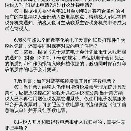
纳税人?向谁提出申请?通过什么途径申请?
答：根据相关要求今年11月至明年1月将符合条件的可
推广的存量纳税人全部纳入数电票试点，请纳税人耐心等待
税务机关通知。纳税人也可主动联系主管税务机关申请成为
试点纳税人。
6.我公司想以全面数字化的电子发票的纸质打印件作为
税收凭证，还需要同时保存对应的电子件吗？
答：需要。根据《关于规范电子会计凭证报销入账归档
的通知》(财会〔2020〕6号)的规定，单位以电子会计凭证
的纸质打印件作为报销入账归档依据的，必须同时保存打印
该纸质件的电子会计凭证。
7.数电票：如何对蓝字税控发票开具红字数电票？
答：当开票方纳税人仍使用增值税发票管理系统开具发
票时，应按原税控红冲流程开具红字税控发票;当开票方纳
税人已不再使用增值税发票管理系统、仅使用电子发票服务
平台开具发票时，可参照蓝字数电票红冲流程发起《红字信
息确认单》并开具红字数电票。
8.纳税人开具和取得数电票报销入账归档的，需要注意
哪些事项？