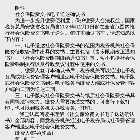
附件
社会保险费文书电子送达确认书
为进一步提升缴费便利度，保护缴费人合法权益，国家
税务总局安徽省税务局自2023年12月1日起在全省范围内推
行社会保险费文书电子送达。签订本确认书前，请您知悉以
下内容：
一、电子送达社会保险费文书的范围为税务机关社会保
险费征收管理中出具的文书，主要包括《责令限期改正通知
书》、《社会保险费限期缴纳通知书》等，暂不包括社会保
险费强制执行以及行政复议过程中使用的文书。
二、缴费人签订本确认书后，税务机关可以通过电子税
务局或社保费管理客户端送达电子社会保险费文书。电子版
式社会保险费文书到达电子税务局缴费人端或社保费管理客
户端的日期为送达日期。
三、电子版式社会保险费文书与纸质社会保险费文书具
有同等法律效力。缴费人需要纸质文书的，可自行下载打
印，也可以到税务机关办税服务厅打印。
□ 我已认真阅读并理解《社会保险费文书电子送达确认
书》全部内容，同意税务机关通过电子税务局或社保费管理
客户端送达电子社会保险费文书。
缴费人签字(印章)
年 月 日