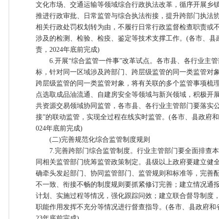
文化市场、交通运输等领域综合行政执法改革，循序开展乡镇(
推进行政审批、日常监管与综合执法衔接，提升跨部门执法
相关行政处罚权划转为由，不履行日常行政监督检查职责或
涉及的检测、检验、检疫、鉴定等技术支撑工作。(各市、县
责，2024年底前完成)
6.开展“综合监管一件事”改革试点。各市县、各行业主管
标，针对同一区域涉及跨部门、跨层级监管的同一类监管对
跨层级监管的同一类监管对象，将有关联的多个监管事项梳理
点选取成品油流通、自建房安全等领域与新兴领域，积极开
共资源交易领域协同监管，各市县、各行业主管部门要落实公
接”的联动监管，实现全过程在线实时监管。(各市、县政府
024年底前完成)
(二)完善规范化综合监管制度规则
7.完善跨部门综合监管制度。行业主管部门要全面排查本
同相关监管部门统筹监管政策制定。县级以上政府要建立健
确牵头发起部门、协同监管部门、监管规则和标准等，完善
不一致、衔接不畅的制度规则要抓紧修订完善；建立情况通
计划、实施过程等情况，强化跟踪问效；建立联合督导制度
职能作用发挥不充分等情况进行督查指导。(各市、县政府和
23年底前完成)