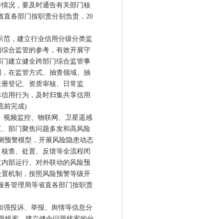
等情况，要及时通告有关部门核
省直各部门按职责分别负责，20
示范，建立行业信用分级分类监
门综合监管的参考，有效开展守
部门建立健全跨部门综合监管事
同，在监管方式、抽查领域、抽
注册登记、资质审核、日常监
体信用行为，及时归集共享信用
底前完成)
、视频监控、物联网、卫星遥感
区、部门聚焦问题多发和高风险
监测预警模型，开展风险隐患动态
、核查、处置、反馈等全流程闭
立内部运行、对外联动的风险预
处置机制，按照风险预警等级开
服务管理局等省直各部门按职责
加强投诉、举报、舆情等信息分
问题线索，建立健全问题线索的分