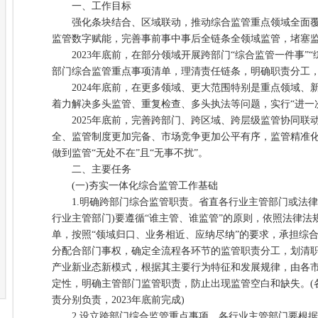
一、工作目标
强化条块结合、区域联动，推动综合监管重点领域全面覆
监管数字赋能，完善事前事中事后全链条全领域监管，堵塞
2023年底前，在部分领域开展跨部门“综合监管一件事”“
部门综合监管重点事项清单，理清责任链条，明确职责分工
2024年底前，在更多领域、更大范围特别是重点领域、
着力解决多头监管、重复检查、多头执法等问题，实行“进一
2025年底前，完善跨部门、跨区域、跨层级监管协同联
全、监管制度更加完备、市场竞争更加公平有序，监管精准
做到监管“无处不在”且“无事不扰”。
二、主要任务
(一)夯实一体化综合监管工作基础
1.明确跨部门综合监管职责。省直各行业主管部门或法律
行业主管部门)要遵循“谁主管、谁监管”的原则，依照法律法
单，按照“领域归口、业务相近、应纳尽纳”的要求，承担综
分配合部门事权，确定全流程各环节的监管职责分工，划清
产业新业态新模式，根据其主要行为特征和发展规律，由各
定性，明确主管部门监管职责，防止出现监管空白和缺失。(
责分别负责，2023年底前完成)
2.设立跨部门综合监管重点事项。各行业主管部门要根据