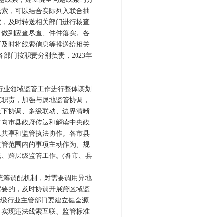
线索，可以结合实际列入联合抽
索，及时转送相关部门进行核查
，做到应查尽查、件件落实。各
要及时将线索信息等推送给相关
部门按职责分别负责，2023年
行业领域监管工作进行整体谋划
范职责，加强与属地监管协调，
上下协调、多级联动、边界清晰
时向市县政府传达和解读中央政
息共享和监管执法协作。各市县
监管范围内的事项主动作为、规
、跨层级监管工作。(各市、县
统筹调配机制，对需要调用异地
需要的，及时协调开展跨区域监
各级行业主管部门要建立健全源
，实现违法线索互联、监管标准