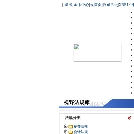
[
退出
]
金币中心
|
设首页
|
收藏
|
Eng
|
XBRL中
法规分类
税费法规
会计法规