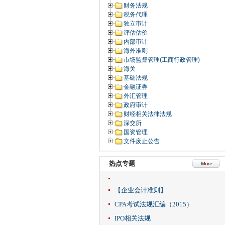
财务法规
税务代理
独立审计
评估估价
内部审计
海外准则
市场监督管理(工商行政管理)
海关
基础法规
金融证券
外汇管理
政府审计
财经相关法律法规
深交所
国资管理
文件废止公告
热点专题
【企业会计准则】
CPA考试法规汇编（2015）
IPO相关法规