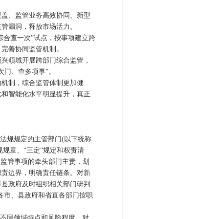
盖、监管业务高效协同、新型
监管漏洞，释放市场活力。
综合查一次”试点，按事项建立跨
，完善协同监管机制。
新兴领域开展跨部门综合监管，
次门、查多项事”。
动机制，综合监管体制更加健
化和智能化水平明显提升，真正
法规规定的主管部门(以下统称
规规章、“三定”规定和权责清
合监管事项的牵头部门主责，划
职责边界，明确责任链条。对新
市县政府及时组织相关部门研判
各市、县政府和省直各部门按职
不同领域特点和风险程度，对