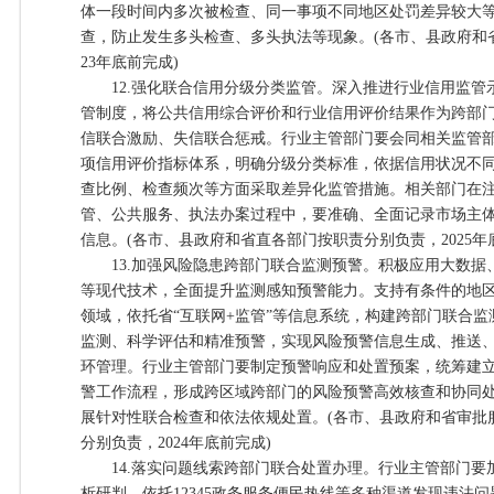
体一段时间内多次被检查、同一事项不同地区处罚差异较大
查，防止发生多头检查、多头执法等现象。(各市、县政府和
23年底前完成)
12.强化联合信用分级分类监管。深入推进行业信用监管
管制度，将公共信用综合评价和行业信用评价结果作为跨部
信联合激励、失信联合惩戒。行业主管部门要会同相关监管
项信用评价指标体系，明确分级分类标准，依据信用状况不
查比例、检查频次等方面采取差异化监管措施。相关部门在
管、公共服务、执法办案过程中，要准确、全面记录市场主
信息。(各市、县政府和省直各部门按职责分别负责，2025年
13.加强风险隐患跨部门联合监测预警。积极应用大数据
等现代技术，全面提升监测感知预警能力。支持有条件的地
领域，依托省“互联网+监管”等信息系统，构建跨部门联合
监测、科学评估和精准预警，实现风险预警信息生成、推送
环管理。行业主管部门要制定预警响应和处置预案，统筹建
警工作流程，形成跨区域跨部门的风险预警高效核查和协同
展针对性联合检查和依法依规处置。(各市、县政府和省审批
分别负责，2024年底前完成)
14.落实问题线索跨部门联合处置办理。行业主管部门要
析研判，依托12345政务服务便民热线等多种渠道发现违法