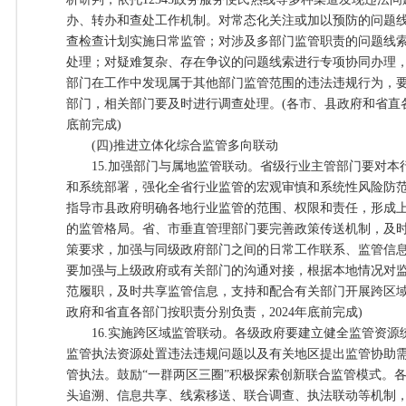
办、转办和查处工作机制。对常态化关注或加以预防的问题
查检查计划实施日常监管；对涉及多部门监管职责的问题线
处理；对疑难复杂、存在争议的问题线索进行专项协同办理
部门在工作中发现属于其他部门监管范围的违法违规行为，
部门，相关部门要及时进行调查处理。(各市、县政府和省直各
底前完成)
(四)推进立体化综合监管多向联动
15.加强部门与属地监管联动。省级行业主管部门要对本
和系统部署，强化全省行业监管的宏观审慎和系统性风险防
指导市县政府明确各地行业监管的范围、权限和责任，形成
的监管格局。省、市垂直管理部门要完善政策传送机制，及
策要求，加强与同级政府部门之间的日常工作联系、监管信
要加强与上级政府或有关部门的沟通对接，根据本地情况对
范履职，及时共享监管信息，支持和配合有关部门开展跨区域
政府和省直各部门按职责分别负责，2024年底前完成)
16.实施跨区域监管联动。各级政府要建立健全监管资源
监管执法资源处置违法违规问题以及有关地区提出监管协助
管执法。鼓励“一群两区三圈”积极探索创新联合监管模式。
头追溯、信息共享、线索移送、联合调查、执法联动等机制