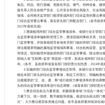
食品、药品、医疗器械、危险化学品、燃气、特种设备、建
接关系人民生命财产安全、公共安全和潜在风险大、社会风
领域，会同相关监管部门梳理形成跨部门综合监管的重点事
门综合监管重点事项，落实牵头部门和配合部门。(各市政府
2023年底前完成)
3.逐级梳理跨部门综合监管事项清单。省级行业主管部门
合监管事项清单编制和管理工作，厘清层级间事权关系，结
门监管事项，并按条线指导各地有关部门做好跨部门综合监
律法规规章明确的属地监管领域和事项，结合机构设置、监
等情况，组织梳理本级政府跨部门综合监管事项。除法律法
部纳入省“互联网+监管”系统统一管理，形成全省跨部门综
布。(各市、县政府和省直各部门按职责分别负责，2024年底
4.实施跨部门综合监管事项动态管理。各级行业主管部门
细化本部门牵头的综合监管事项，制定工作指引，明确检查
法规规章的“立、改、废、释”或行政权力事项清单的变动调
头的综合监管事项清单进行动态调整。(省直各部门按职责分别负
5.整合综合执法力量资源。积极探索省域“大综合一体化”
力量下沉、统一指挥、数字赋能等措施，推进综合执法部门整
次”，大力整治基层各类难点问题。各市县政府要持续深化城