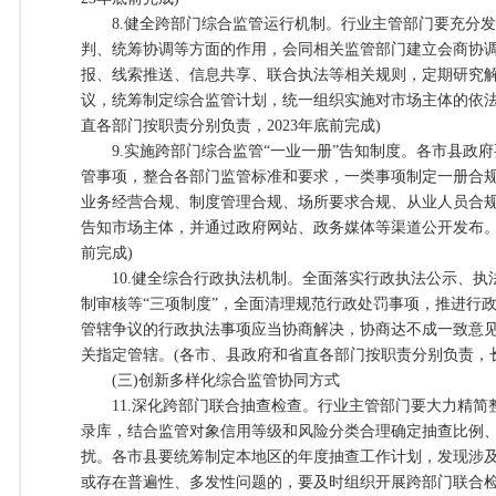
8.健全跨部门综合监管运行机制。行业主管部门要充分发
判、统筹协调等方面的作用，会同相关监管部门建立会商协
报、线索推送、信息共享、联合执法等相关规则，定期研究
议，统筹制定综合监管计划，统一组织实施对市场主体的依法
直各部门按职责分别负责，2023年底前完成)
9.实施跨部门综合监管“一业一册”告知制度。各市县政府
管事项，整合各部门监管标准和要求，一类事项制定一册合
业务经营合规、制度管理合规、场所要求合规、从业人员合
告知市场主体，并通过政府网站、政务媒体等渠道公开发布。(
前完成)
10.健全综合行政执法机制。全面落实行政执法公示、执
制审核等“三项制度”，全面清理规范行政处罚事项，推进行
管辖争议的行政执法事项应当协商解决，协商达不成一致意
关指定管辖。(各市、县政府和省直各部门按职责分别负责，
(三)创新多样化综合监管协同方式
11.深化跨部门联合抽查检查。行业主管部门要大力精简
录库，结合监管对象信用等级和风险分类合理确定抽查比例
扰。各市县要统筹制定本地区的年度抽查工作计划，发现涉
或存在普遍性、多发性问题的，要及时组织开展跨部门联合