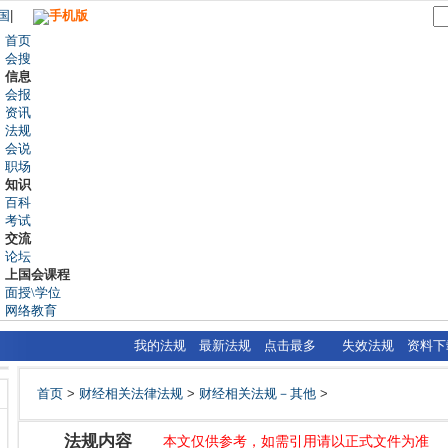
国
|
手机版
首页
会搜
信息
会报
资讯
法规
会说
职场
知识
百科
考试
交流
论坛
上国会课程
面授\学位
网络教育
我的法规
最新法规
点击最多
失效法规
资料下
首页
>
财经相关法律法规
>
财经相关法规－其他
>
法规内容
本文仅供参考，如需引用请以正式文件为准