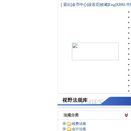
[
退出
]
金币中心
|
设首页
|
收藏
|
Eng
|
XBRL中
法规分类
税费法规
会计法规