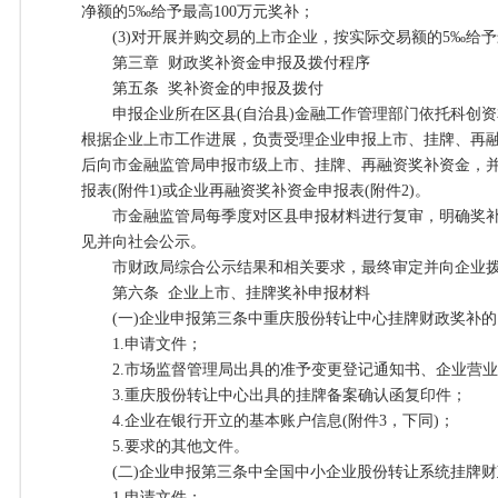
净额的5‰给予最高100万元奖补；
(3)对开展并购交易的上市企业，按实际交易额的5‰给予最
第三章 财政奖补资金申报及拨付程序
第五条 奖补资金的申报及拨付
申报企业所在区县(自治县)金融工作管理部门依托科创资本通平台(www
根据企业上市工作进展，负责受理企业申报上市、挂牌、再
后向市金融监管局申报市级上市、挂牌、再融资奖补资金，
报表(附件1)或企业再融资奖补资金申报表(附件2)。
市金融监管局每季度对区县申报材料进行复审，明确奖补
见并向社会公示。
市财政局综合公示结果和相关要求，最终审定并向企业拨
第六条 企业上市、挂牌奖补申报材料
(一)企业申报第三条中重庆股份转让中心挂牌财政奖补的
1.申请文件；
2.市场监督管理局出具的准予变更登记通知书、企业营业
3.重庆股份转让中心出具的挂牌备案确认函复印件；
4.企业在银行开立的基本账户信息(附件3，下同)；
5.要求的其他文件。
(二)企业申报第三条中全国中小企业股份转让系统挂牌财
1.申请文件；