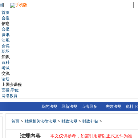
国
|
手机版
首页
会搜
信息
会报
资讯
法规
会说
职场
知识
百科
考试
交流
论坛
上国会课程
面授\学位
网络教育
我的法规
最新法规
点击最多
失效法规
资料下
首页
>
财经相关法律法规
>
财政法规
>
财政补贴
>
法规内容
本文仅供参考，如需引用请以正式文件为准