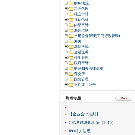
财务法规
税务代理
独立审计
评估估价
内部审计
海外准则
市场监督管理(工商行政管理)
海关
基础法规
金融证券
外汇管理
政府审计
财经相关法律法规
深交所
国资管理
文件废止公告
热点专题
【企业会计准则】
CPA考试法规汇编（2015）
IPO相关法规