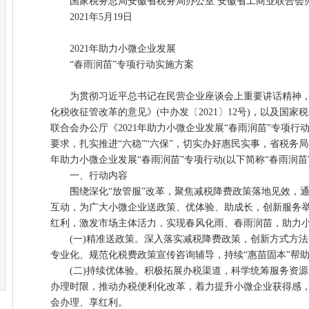
国家税务总局安徽省税务局办公室 安徽省工商业联合会
2021年5月19日
2021年助力小微企业发展
“春雨润苗”专项行动实施方案
为贯彻习近平总书记在民营企业座谈会上重要讲话精神，
化税收征管改革的意见》(中办发〔2021〕12号)，以及国
联合会办公厅《2021年助力小微企业发展“春雨润苗”专项行动方
要求，扎实推进“六稳”“六保”，切实办好惠民实事，省税务局
年助力小微企业发展“春雨润苗”专项行动(以下简称“春雨润苗
一、行动内容
围绕深化“放管服”改革，聚焦减税降费政策落地见效，通
互动，为广大小微企业送政策、优体验、助成长，创新服务
红利，激发市场主体活力，实现春风化雨、春雨润苗，助力
(一)精准送政策。深入落实减税降费政策，创新方式方法
专业化、规范化税费政策宣传咨询辅导，持续“惠苗固本”帮
(二)持续优体验。积极拓展办税渠道，科学统筹服务资源
办理时限，推动办税便利化改革，着力提升小微企业获得感，
会办理、享红利。