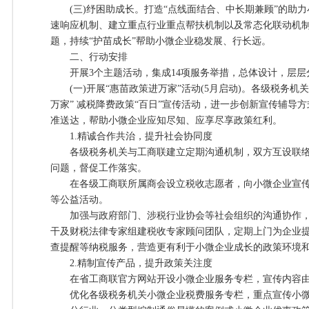
(三)纾困助成长。打造“点线面结合、中长期兼顾”的助力
速响应机制、建立重点行业重点帮扶机制以及常态化联动机
题，持续“护苗成长”帮助小微企业稳发展、行长远。
二、行动安排
开展3个主题活动，集成14项服务举措，总体设计，层层
(一)开展“惠苗政策进万家”活动(5月启动)。各级税务机
万家” 减税降费政策“百日”宣传活动，进一步创新宣传辅导
准送达，帮助小微企业应知尽知、应享尽享政策红利。
1.精诚合作共治，提升社会协同度
各级税务机关与工商联建立定期沟通机制，双方互设联络
问题，督促工作落实。
在各级工商联所属商会设立税收志愿者，向小微企业宣传
等公益活动。
加强与政府部门、涉税行业协会等社会组织的沟通协作，充
干及财税法律专家组建税收专家顾问团队，定期上门为企业
查提醒等纳税服务，营造更有利于小微企业成长的政策环境
2.精制宣传产品，提升政策关注度
在省工商联官方网站开设小微企业服务专栏，宣传内容由
优化各级税务机关小微企业税费服务专栏，重点宣传小微