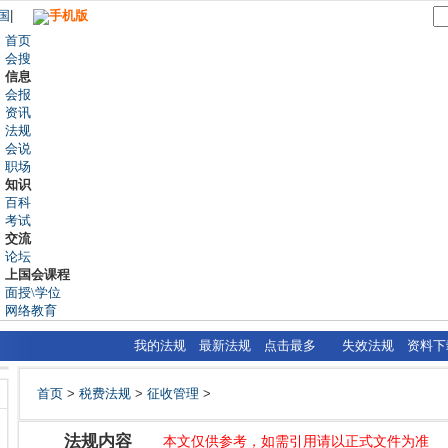
国
|
手机版
首页
会搜
信息
会报
资讯
法规
会说
职场
知识
百科
考试
交流
论坛
上国会课程
面授\学位
网络教育
我的法规
最新法规
点击最多
失效法规
资料下
首页
>
税费法规
>
征收管理
>
法规内容
本文仅供参考，如需引用请以正式文件为准