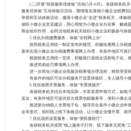
(二)开展“助苗服务优体验”活动(5月-6月)。各级税务机
服务优体验”互动体验日活动，围绕落实落细小微企业税费优
举措和互动体验活动，邀请小微企业“走进”税务机关，体验
倾听小微企业意见建议，用心用情为小微企业办实事、解难
商会组织作用，会同当地税务机关组织小微企业积极参与体
5.优化办税缴费服务，体验“全程网上办”
按照税务总局统一制定发布的规范，积极拓展网上办税缴
基本实现小微企业办税缴费事项网上办理，有条件地区可推
根据税务总局统一安排，积极推行退税全流程电子化，推
推进简易处罚事项网上办理。
进一步简化小微企业高频涉税事项办理流程，精简享受税
有条件的地区可在办税服务厅设置体验区，专人辅导小微
6.优化领票开票服务，体验“专票便捷开”
各级税务机关结合本地实际，丰富发票申领方式，如电子
送达，有条件地区可提供首次领票包邮服务等，便利小微企
推进新办纳税人专票电子化，辅导符合条件小微企业申领
会等形式，组织线上线下体验活动，让小微企业懂开票、易
7.优化场所设置服务，体验“便民微税厅”
各级税务机关按照“线上服务不打烊、线下服务无死角”工