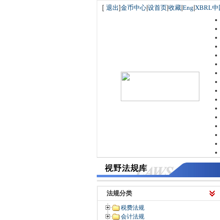
[
退出
]
金币中心
|
设首页
|
收藏
|
Eng
|
XBRL中
法规分类
税费法规
会计法规