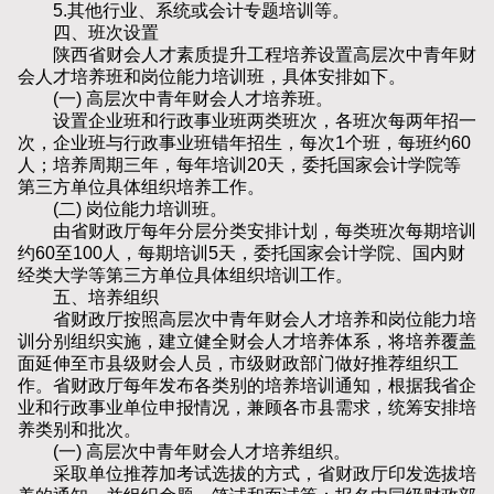
5.其他行业、系统或会计专题培训等。
四、班次设置
陕西省财会人才素质提升工程培养设置高层次中青年财
会人才培养班和岗位能力培训班，具体安排如下。
(一) 高层次中青年财会人才培养班。
设置企业班和行政事业班两类班次，各班次每两年招一
次，企业班与行政事业班错年招生，每次1个班，每班约60
人；培养周期三年，每年培训20天，委托国家会计学院等
第三方单位具体组织培养工作。
(二) 岗位能力培训班。
由省财政厅每年分层分类安排计划，每类班次每期培训
约60至100人，每期培训5天，委托国家会计学院、国内财
经类大学等第三方单位具体组织培训工作。
五、培养组织
省财政厅按照高层次中青年财会人才培养和岗位能力培
训分别组织实施，建立健全财会人才培养体系，将培养覆盖
面延伸至市县级财会人员，市级财政部门做好推荐组织工
作。省财政厅每年发布各类别的培养培训通知，根据我省企
业和行政事业单位申报情况，兼顾各市县需求，统筹安排培
养类别和批次。
(一) 高层次中青年财会人才培养组织。
采取单位推荐加考试选拔的方式，省财政厅印发选拔培