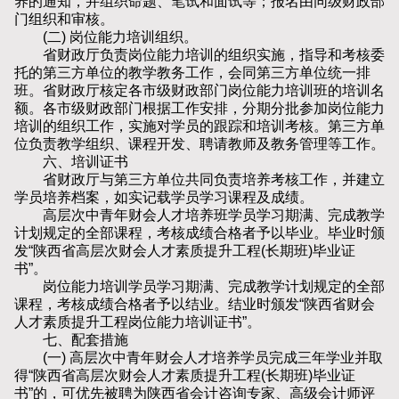
养的通知，并组织命题、笔试和面试等；报名由同级财政部
门组织和审核。
(二) 岗位能力培训组织。
省财政厅负责岗位能力培训的组织实施，指导和考核委
托的第三方单位的教学教务工作，会同第三方单位统一排
班。省财政厅核定各市级财政部门岗位能力培训班的培训名
额。各市级财政部门根据工作安排，分期分批参加岗位能力
培训的组织工作，实施对学员的跟踪和培训考核。第三方单
位负责教学组织、课程开发、聘请教师及教务管理等工作。
六、培训证书
省财政厅与第三方单位共同负责培养考核工作，并建立
学员培养档案，如实记载学员学习课程及成绩。
高层次中青年财会人才培养班学员学习期满、完成教学
计划规定的全部课程，考核成绩合格者予以毕业。毕业时颁
发“陕西省高层次财会人才素质提升工程(长期班)毕业证
书”。
岗位能力培训学员学习期满、完成教学计划规定的全部
课程，考核成绩合格者予以结业。结业时颁发“陕西省财会
人才素质提升工程岗位能力培训证书”。
七、配套措施
(一) 高层次中青年财会人才培养学员完成三年学业并取
得“陕西省高层次财会人才素质提升工程(长期班)毕业证
书”的，可优先被聘为陕西省会计咨询专家、高级会计师评