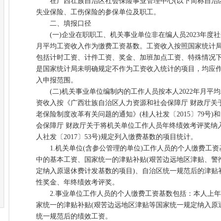
在广西壮族自治区社会保险事业管理中心(以下简称自治区
失业保险、工伤保险的参保单位及职工。
二、填报口径
(一)企业在职职工、机关事业单位非在编人员2023年度社
月平均工资收入作为缴费工资基数。工资收入按照国家统计
包括计时工资、计件工资、奖金、加班加点工资、特殊情况
是国家统计局未明确规定不作为工资收入统计的项目，均应
入申报范围。
(二)机关事业单位编制内的工作人员按本人2022年月平
资收入按《广西壮族自治区人力资源和社会保障厅 财政厅关
老保险制度改革有关问题的通知》(桂人社发〔2015〕79号
会保障厅 财政厅关于将机关单位工作人员年终绩效考评奖纳
人社发〔2017〕53号)规定列入缴费基数的项目统计。
1.机关单位(含参公管理的单位)工作人员的个人缴费工资
中的基本工资、国家统一的津贴补贴(艰苦边远地区津贴、警
定纳入原退休费计发基数的项目)、自治区统一规范后的津贴补
性奖金、年终绩效考评奖。
2.事业单位工作人员的个人缴费工资基数包括：本人上年
家统一的津贴补贴(艰苦边远地区津贴等国家统一规定纳入原
统一规范后的绩效工资。