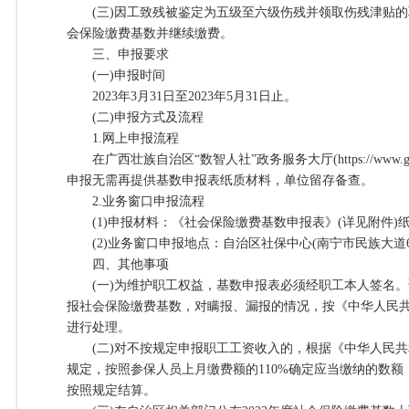
(三)因工致残被鉴定为五级至六级伤残并领取伤残津贴的
会保险缴费基数并继续缴费。
三、申报要求
(一)申报时间
2023年3月31日至2023年5月31日止。
(二)申报方式及流程
1.网上申报流程
在广西壮族自治区“数智人社”政务服务大厅(https://www.gx12
申报无需再提供基数申报表纸质材料，单位留存备查。
2.业务窗口申报流程
(1)申报材料：《社会保险缴费基数申报表》(详见附件)
(2)业务窗口申报地点：自治区社保中心(南宁市民族大道6
四、其他事项
(一)为维护职工权益，基数申报表必须经职工本人签名。
报社会保险缴费基数，对瞒报、漏报的情况，按《中华人民
进行处理。
(二)对不按规定申报职工工资收入的，根据《中华人民共
规定，按照参保人员上月缴费额的110%确定应当缴纳的数
按照规定结算。