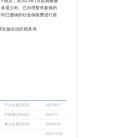
限后，从2023年1月起调整缴
，多退少补。已办理暂停参保的
并对已缴纳的社会保险费进行差
西壮族自治区税务局
宁人社发[2025]
2025/9/17
沪府发[2016]42
2016/7/1
粤人社发[2019]
2019/6/10
2021/11/19