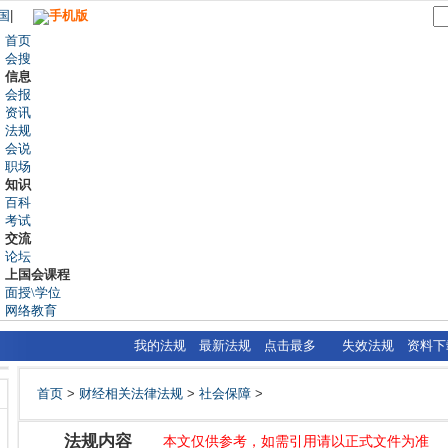
国
|
手机版
首页
会搜
信息
会报
资讯
法规
会说
职场
知识
百科
考试
交流
论坛
上国会课程
面授\学位
网络教育
我的法规
最新法规
点击最多
失效法规
资料下
首页
>
财经相关法律法规
>
社会保障
>
法规内容
本文仅供参考，如需引用请以正式文件为准