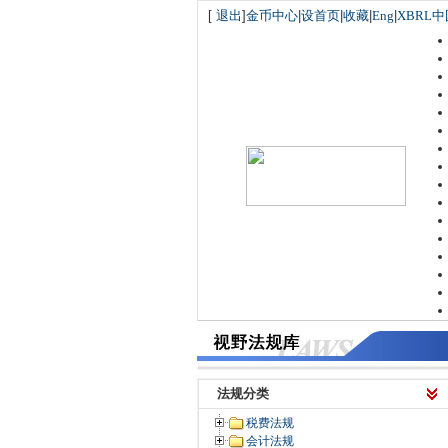
[
退出
]
金币中心
|
设首页
|
收藏
|
Eng
|
XBRL中
法规分类
税费法规
会计法规