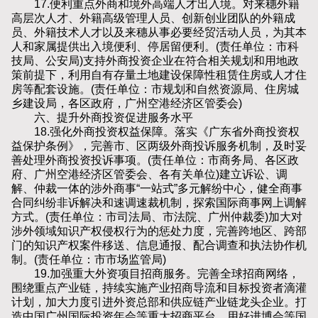
17.便利重点外商和境外高端人才出入境。对来穗外籍
高层次人才、外籍高级管理人员、创新创业团队的外籍成
员、外籍技术人才以及来穗从事必要经贸活动人员，为其本
人和家属提供出入境便利、停居留便利。(责任单位：市科
技局、公安局)支持外商投资企业在符合相关规划和用地政
策前提下，利用自有存量土地建设保障性租赁住房或人才住
房等配套设施。(责任单位：市规划和自然资源局、住房城
乡建设局，各区政府，广州空港经济区管委会)
六、提升外商投资促进服务水平
18.强化外商投资权益保障。落实《广东省外商投资权
益保护条例》，完善市、区两级外商投诉服务机制，及时妥
善处理外商投资投诉事项。(责任单位：市商务局、各区政
府、广州空港经济区管委会、各有关单位)建立诉讼、调
解、仲裁一体的涉外商事“一站式”多元解纷中心，健全商事
合同纠纷非诉解决和速调速裁机制，探索国际商事网上调解
方式。(责任单位：市司法局、市法院、广州仲裁委)加大对
涉外领域知识产权侵权行为的惩处力度，完善跨地区、跨部
门的知识产权案件移送、信息通报、配合调查和执法协作机
制。(责任单位：市市场监管局)
19.加强重大外资项目招商服务。完善全球招商网络，
围绕重点产业链，持续实施产业招商导流和目标投资者滴灌
计划，加大力度引进外资总部和供应链产业链龙头企业。打
造中国广州国际投资年会等重大招商平台，用好进博会等国