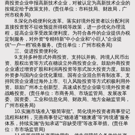
商投资企业申报高新技术企业，对被认定为高新技术企业的
按规定给予政策支持。(责任单位：市科技局、财政局，广
州市税务局)
8.深化办税便利化改革。落实好境外投资者以分配利润
直接投资暂不征收预提所得税等政策，进一步优化办理流
程，提高企业享受政策便利度。为符合条件的企业提供办税
定制服务，对外资“专精特新”中小企业和“小巨人”企业提
供“一户一档”税务服务。(责任单位：广州市税务局)
三、促进投资便利化
9.支持多种形式外商投资。支持以并购、跨境人民币出
资、股权出资等方式在穗设立外商投资企业。鼓励外商投资
企业通过增资扩股和利润再投资等形式加大投资力度。鼓励
外资参与国内企业优化重组、国有企业混合所有制改革。支
持民营企业通过海外上市、引入风险投资等方式积极利用外
资。鼓励广州本土创新型、高速成长型企业吸引境外投资者
战略投资。(责任单位：市商务局、市场监管局、发展改革
委、国资委、工业和信息化局、财政局、地方金融监管局，
广州市税务局)
10.实施市场准入“极简审批”。简化境外投资者商事登记
流程和材料，完善商事登记“穗港通”“穗澳通”等“跨境通”服务
体系，持续实施“告知承诺”“容缺受理”等改革举措。(责任单
位：市市场监管局)