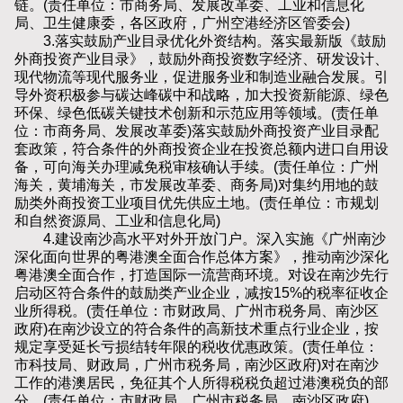
链。(责任单位：市商务局、发展改革委、工业和信息化
局、卫生健康委，各区政府，广州空港经济区管委会)
3.落实鼓励产业目录优化外资结构。落实最新版《鼓励
外商投资产业目录》，鼓励外商投资数字经济、研发设计、
现代物流等现代服务业，促进服务业和制造业融合发展。引
导外资积极参与碳达峰碳中和战略，加大投资新能源、绿色
环保、绿色低碳关键技术创新和示范应用等领域。(责任单
位：市商务局、发展改革委)落实鼓励外商投资产业目录配
套政策，符合条件的外商投资企业在投资总额内进口自用设
备，可向海关办理减免税审核确认手续。(责任单位：广州
海关，黄埔海关，市发展改革委、商务局)对集约用地的鼓
励类外商投资工业项目优先供应土地。(责任单位：市规划
和自然资源局、工业和信息化局)
4.建设南沙高水平对外开放门户。深入实施《广州南沙
深化面向世界的粤港澳全面合作总体方案》，推动南沙深化
粤港澳全面合作，打造国际一流营商环境。对设在南沙先行
启动区符合条件的鼓励类产业企业，减按15%的税率征收企
业所得税。(责任单位：市财政局、广州市税务局、南沙区
政府)在南沙设立的符合条件的高新技术重点行业企业，按
规定享受延长亏损结转年限的税收优惠政策。(责任单位：
市科技局、财政局，广州市税务局，南沙区政府)对在南沙
工作的港澳居民，免征其个人所得税税负超过港澳税负的部
分。(责任单位：市财政局、广州市税务局、南沙区政府)