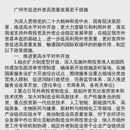
广州市促进外资高质量发展若干措施
为深入贯彻党的二十大精神和党中央、国务院决策部
署，推进高水平对外开放，更大力度吸引和利用外资，落实
我省支持外商投资及外资企业稳定发展举措，在稳定我市外
资基本盘的基础上，进一步提高利用外资质量，更好发挥外
资促进高质量发展、畅通国内国际双循环的积极作用，制定
以下政策措施。
一、推进更高水平对外开放
1.稳步扩大制度型开放。深入实施外商投资准入前国民
待遇加负面清单管理制度，确保新开放措施及时落地。实施
国家服务业扩大开放综合试点，围绕服务业重点领域分类放
宽准入限制、促进消除行政壁垒、完善监管体系，深入推进
服务业改革开放。(责任单位：市商务局、各有关单位)
2.重点引导外商投资制造业。鼓励外资充分发挥资本和
技术优势，加大对制造业和高新技术、生产性服务业的投
资。重点投资新一代信息技术、人工智能、新能源汽车、高
端装备、生物医药与健康、新材料与精细化工等领域，提升
产业链供应链水平，推动制造业高质量发展。对于在经济社
会发展中作出突出贡献的制造业外商投资企业，纳入市稳外
资工作专班机制协调，稳定外资制造业骨干企业产业链供应