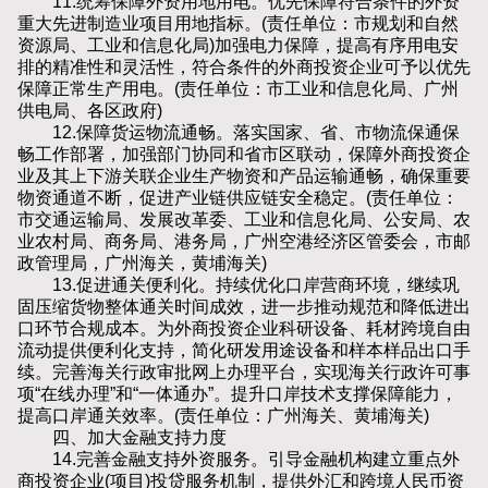
11.统筹保障外资用地用电。优先保障符合条件的外资
重大先进制造业项目用地指标。(责任单位：市规划和自然
资源局、工业和信息化局)加强电力保障，提高有序用电安
排的精准性和灵活性，符合条件的外商投资企业可予以优先
保障正常生产用电。(责任单位：市工业和信息化局、广州
供电局、各区政府)
12.保障货运物流通畅。落实国家、省、市物流保通保
畅工作部署，加强部门协同和省市区联动，保障外商投资企
业及其上下游关联企业生产物资和产品运输通畅，确保重要
物资通道不断，促进产业链供应链安全稳定。(责任单位：
市交通运输局、发展改革委、工业和信息化局、公安局、农
业农村局、商务局、港务局，广州空港经济区管委会，市邮
政管理局，广州海关，黄埔海关)
13.促进通关便利化。持续优化口岸营商环境，继续巩
固压缩货物整体通关时间成效，进一步推动规范和降低进出
口环节合规成本。为外商投资企业科研设备、耗材跨境自由
流动提供便利化支持，简化研发用途设备和样本样品出口手
续。完善海关行政审批网上办理平台，实现海关行政许可事
项“在线办理”和“一体通办”。提升口岸技术支撑保障能力，
提高口岸通关效率。(责任单位：广州海关、黄埔海关)
四、加大金融支持力度
14.完善金融支持外资服务。引导金融机构建立重点外
商投资企业(项目)投贷服务机制，提供外汇和跨境人民币资