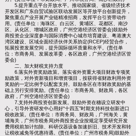
5.提升重点平台开放水平。推动国家级、省级经济技术
开发区和广东自贸试验区联动发展区等开放平台创新提升，
聚焦重点产业开展产业链精准招商，发挥平台引资带动作
用。(责任单位：海珠区、白云区、黄埔区、花都区、南沙
区、从化区、增城区政府，广州空港经济区管委会)鼓励外
商投资企业深度参与国际消费中心城市培育建设、粤港澳大
湾区建设、区域全面经济伙伴关系协定(RCEP)经贸合作，
拓展投资发展空间，提升国际循环质量和水平。(责任单
位：市商务局、发展改革委，各区政府，广州空港经济区管
委会)
二、加大财税支持力度
6.落实外资奖励政策。落实省外资重大项目财政专项奖
励政策，对外资新项目和增资项目，按获得省财政利用外资
奖励的一定比例予以配套支持。鼓励各区在市财政奖励的基
础上另行安排奖励。(责任单位：市商务局、财政局，各区
政府，广州空港经济区管委会)
7.支持外商投资创新发展。鼓励外资在穗设立研发中
心，引导外资研发中心用好“十四五”时期支持科技创新进口
税收政策。(责任单位：市商务局、财政局，广州海关，黄
埔海关，广州市税务局)外商投资企业按规定享受研究开发
费用税前加计扣除、科研仪器设备加速折旧、技术开发和转
让税收减免等优惠待遇。(责任单位：广州市税务局)鼓励外