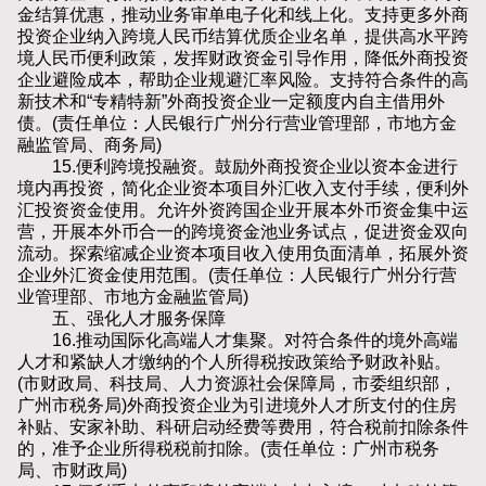
金结算优惠，推动业务审单电子化和线上化。支持更多外商
投资企业纳入跨境人民币结算优质企业名单，提供高水平跨
境人民币便利政策，发挥财政资金引导作用，降低外商投资
企业避险成本，帮助企业规避汇率风险。支持符合条件的高
新技术和“专精特新”外商投资企业一定额度内自主借用外
债。(责任单位：人民银行广州分行营业管理部，市地方金
融监管局、商务局)
15.便利跨境投融资。鼓励外商投资企业以资本金进行
境内再投资，简化企业资本项目外汇收入支付手续，便利外
汇投资资金使用。允许外资跨国企业开展本外币资金集中运
营，开展本外币合一的跨境资金池业务试点，促进资金双向
流动。探索缩减企业资本项目收入使用负面清单，拓展外资
企业外汇资金使用范围。(责任单位：人民银行广州分行营
业管理部、市地方金融监管局)
五、强化人才服务保障
16.推动国际化高端人才集聚。对符合条件的境外高端
人才和紧缺人才缴纳的个人所得税按政策给予财政补贴。
(市财政局、科技局、人力资源社会保障局，市委组织部，
广州市税务局)外商投资企业为引进境外人才所支付的住房
补贴、安家补助、科研启动经费等费用，符合税前扣除条件
的，准予企业所得税税前扣除。(责任单位：广州市税务
局、市财政局)