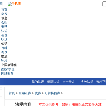
国
|
手机版
首页
会搜
信息
会报
资讯
法规
会说
职场
知识
百科
考试
交流
论坛
上国会课程
面授\学位
网络教育
我的法规
最新法规
点击最多
失效法规
资料下
首页
>
金融证券
>
债券
>
可转换债券
>
法规内容
本文仅供参考，如需引用请以正式文件为准