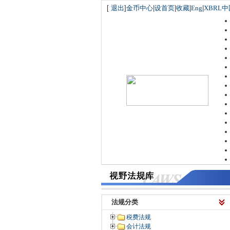
[
退出
]
金币中心
|
设首页
|
收藏
|
Eng
|
XBRL中
法规分类
税费法规
会计法规