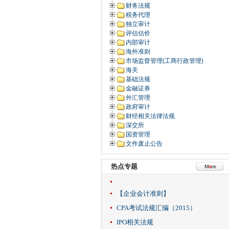
财务法规
税务代理
独立审计
评估估价
内部审计
海外准则
市场监督管理(工商行政管理)
海关
基础法规
金融证券
外汇管理
政府审计
财经相关法律法规
深交所
国资管理
文件废止公告
热点专题
【企业会计准则】
CPA考试法规汇编（2015）
IPO相关法规