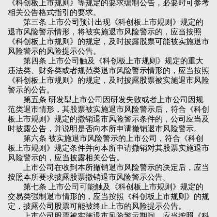
《科创板上市规则》等规定的要求编制公告，必要时可参考
相关公告格式指引的要求。
第三条 上市公司预计出现《科创板上市规则》规定的
退市风险警示情形，将被实施退市风险警示的，应当按照
《科创板上市规则》的规定，及时披露股票可能被实施退市
风险警示的风险提示公告。
第四条 上市公司触及《科创板上市规则》规定的重大
违法类、财务类或者规范类退市风险警示情形的，应当按照
《科创板上市规则》的规定，及时披露股票被实施退市风险
警示的公告。
第五条 研发型上市公司因研发失败或者上市公司因规
范类退市情形，其股票被实施退市风险警示后，符合《科创
板上市规则》规定的撤销退市风险警示条件的，公司应当及
时披露公告，并说明是否向本所申请撤销退市风险警示。
第六条 被实施退市风险警示的上市公司，符合《科创
板上市规则》规定条件并向本所申请撤销对其股票实施退市
风险警示的，应当披露相关公告。
上市公司在收到本所撤销退市风险警示的决定后，应当
按照本所要求披露股票撤销退市风险警示公告。
第七条 上市公司可能触及《科创板上市规则》规定的
交易类强制退市情形的，应当按照《科创板上市规则》的规
定，披露公司股票可能被终止上市的风险提示公告。
上市公司股票被实施退市风险警示期间，应当按照《科