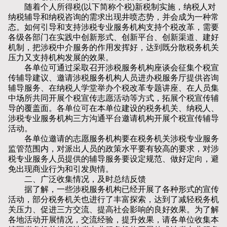
随着个人所得税(以下简称个税)新税制实施，纳税人对
纳税辅导和纳税咨询的需求出现井喷态势，并会成为一种常
态。如何引导和支持涉税专业服务机构支持个税改革，需要
各级各部门在实践中创新形式、创新平台、创新渠道、建好
机制，把涉税中介服务的作用发挥好，达到既分散税务机关
压力又支持机构发展的效果。
各单位可通过采取召开涉税服务机构座谈会征集个税宣
传辅导建议、邀请涉税服务机构人员进办税服务厅提供咨询
辅导服务、在纳税人学堂举办个税改革专题讲座、在人员集
中场所共同开展个税宣传志愿活动等方式，拓展个税宣传辅
导的覆盖面。各单位可在本单位建设的税务机关、纳税人、
涉税专业服务机构三方沟通平台邀请机构开展个税宣传辅导
活动。
各单位邀请的志愿服务机构要在税务机关涉税专业服务
监管范围内，对派出人员的政策水平要有较高的要求，对涉
税专业服务人员提供的辅导服务要设定规范、做好定向，避
免出现商业行为和引发舆情。
二、广泛收集情况，及时总结反馈
据了解，一些涉税服务机构已经开展了各种形式的宣传
活动，部分税务机关也进行了丰富探索，达到了减轻税务机
关压力、促进三方交流、提高社会影响的良好效果。为了解
各地活动开展情况，交流经验，提升效果，请各单位收集本