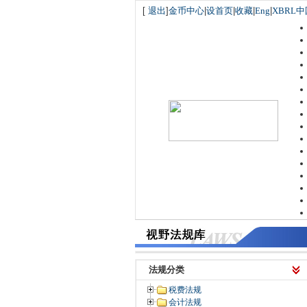
[
退出
]
金币中心
|
设首页
|
收藏
|
Eng
|
XBRL中
法规分类
税费法规
会计法规