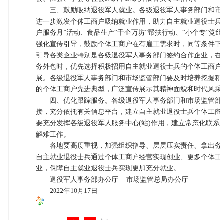
三、鼓励吸纳退役军人就业。各级退役军人事务部门和市
进一步激发个体工商户吸纳就业作用，助力自主就业退役士兵
户服务月”活动、食品生产“千企万坊”帮扶行动、“小个专”
强化宣传引导，鼓励个体工商户在有雇工需求时，同等条件
引导各类企业特别是各级退役军人事务部门签约合作企业，
务外包时，优先选择积极招用自主就业退役士兵的个体工商
展。各级退役军人事务部门和市场监管部门要及时培养挖掘
的个体工商户先进典型，广泛宣传展示其精神面貌和时代风
四、优化跟踪服务。各级退役军人事务部门和市场监管部
接，充分依托有关信息平台，建立自主就业退役士兵个体工
要充分发挥各级退役军人服务中心(站)作用，建立常态化联
解难工作。
各地要高度重视，加强组织指导、层层压实责任、拿出务
自主就业退役士兵通过个体工商户经营实现创业、更多个体
业，保障自主就业退役士兵实现更加充分就业。
退役军人事务部办公厅 市场监管总局办公厅
2022年10月17日