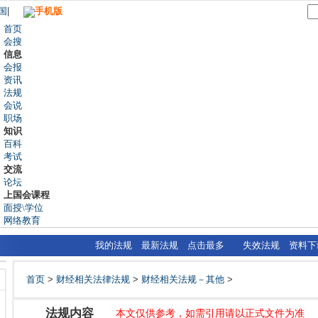
国
|
手机版
首页
会搜
信息
会报
资讯
法规
会说
职场
知识
百科
考试
交流
论坛
上国会课程
面授\学位
网络教育
我的法规
最新法规
点击最多
失效法规
资料下
首页
>
财经相关法律法规
>
财经相关法规－其他
>
法规内容
本文仅供参考，如需引用请以正式文件为准