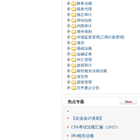
财务法规
税务代理
独立审计
评估估价
内部审计
海外准则
市场监督管理(工商行政管理)
海关
基础法规
金融证券
外汇管理
政府审计
财经相关法律法规
深交所
国资管理
文件废止公告
热点专题
【企业会计准则】
CPA考试法规汇编（2015）
IPO相关法规