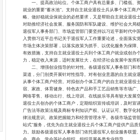
一、提高政治站位。个体工商户具有总量多、门槛低、资
就业的重要“蓄水池”。支持自主就业退役士兵从事个体工商
略、做好稳就业保就业的必然要求，又是帮助自主就业退役
对助推经济社会发展、服务国防和军队建设、维护社会大局
退役军人事务部门、市场监管部门要坚持以习近平新时代中
入贯彻习近平总书记关于退役军人工作重要论述，全面落实
市场主体决策部署，以落实政策为抓手、以优化服务为保障
有效措施，支持自主就业退役士兵到个体工商户就业或创办
力，稳定收入来源，适时发展壮大，在经济社会发展中发挥
二、增强创业指导的针对性。各级退役军人事务部门和市
渠道，分门别类开展针对性指导。对有创业意愿的自主就业
从事个体工商户经营。对拟创办个体工商户的自主就业退役
宿、家政、体育健身、特色农产品和手工艺品销售等市场广
网络零售、移动出行、线上培训、在线娱乐等具有较大发展
退役士兵创办的个体工商户，定期组织宣传或培训，及时宣
广告法等政策法规及商标专利知识产权、认证认可、数字化
律法规意识、政策把握能力和经营管理水平。各级市场监管部
站式”服务，优先为自主就业退役士兵个体工商户提供产品质
力。鼓励各级退役军人事务部门依托退役军人创业服务联盟
会、商会、学会等社会组织，组织开展各类专业指导。