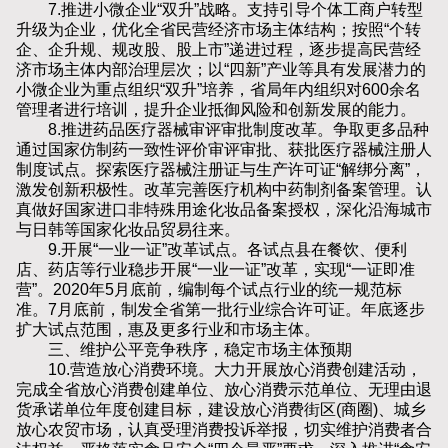
7.推进小微企业“双升”战略。支持引导个体工商户转型
升级为企业，优化全省民营经济市场主体结构；按照“个转
企、企升规、规改股、股上市”递进过程，逐步提高民营经
济市场主体内部治理层次；以“四新”产业等具有发展潜力的
小微企业为重点组织“双升”培养，省局年内组织对600余名
管理者进行培训，提升企业抵御风险和创新发展的能力。
8.推进药品医疗器械审评审批制度改革。争取更多品种
通过国家仿制药一致性评价审评审批、获批医疗器械注册人
制度试点。探索医疗器械注册证与生产许可证“解绑分离”，
激发创新积极性。改革完善医疗机构中药制剂备案管理。认
真做好国家进口非特殊用途化妆品备案授权，深化沿海城市
与日韩等国家化妆品贸易往来。
9.开展“一业一证”改革试点。各试点县在餐饮、便利
店、药店等行业稳步开展“一业一证”改革，实现“一证即准
营”。2020年5月底前，编制每个试点行业的统一规范标
准。7月底前，制发全省第一批行业综合许可证。年底逐步
扩大试点范围，惠及更多行业和市场主体。
三、维护公平竞争秩序，稳定市场主体预期
10.营造放心消费环境。大力开展放心消费创建活动，
完成全省放心消费创建单位、放心消费示范单位、无理由退
货承诺单位年度创建目标，建设放心消费街区(商圈)、城乡
放心农贸市场，认真受理消费投诉举报，切实维护消费者合