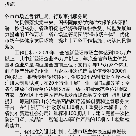
措施
各市市场监督管理局、行政审批服务局：
为贯彻落实党中央、国务院做好“六稳”“六保”的决策部
署，按照省委、省政府促进经济秩序加快恢复、转型发展加
力提速的工作要求，省市场监管局围绕“保市场主体”，优化
市场主体健康发展环境，提出十五条工作措施，请认真贯彻
落实。
工作目标：2020年，全省新登记市场主体达到100万户
以上，其中新登记企业35万户以上，年底全省市场主体总
量和企业总量均位居全国前三位；支持引导1.5万家个体工
商户转型升级为企业，向企业推送优选高价值专利1000件
(项)以上，推动专利转移转化，争取10个品种获批医疗器械
注册人制度试点，在20个行业开展“一业一证”试点改革；全
省创建放心消费单位达到5万家，放心消费示范单位达到2
万家，50%以上食用农产品批发市场食品安全管理得到规范
提升；筹建国家(山东)食品药品医疗器械创新和监管服务大
平台，在“十强”产业推动形成110项以上重要技术标准，全
省批准新建社会公用计量标准100项以上，建立完善一次性
防护口罩、成品油、智能电器等6种产品的10项以上检验检
测能力。
一、优化准入退出机制，促进市场主体快速健康增长