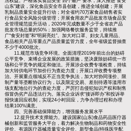
法权益。严格落实食品安全“四个最严”要求，深入推进“食安
山东”建设，深化食品安全市县创建，推进全域创建；开展
乳制品质量安全提升行动；对全省约70万家食品销售者实
行食品安全风险分级管理；开展食用农产品批发市场食品安
全管理规范提升活动，2020年完成数量不少于全省农产品
批发市场总量的50%；加强网络餐饮服务监管，持续推
广“食安封签”和“明厨亮灶”。加大对口罩、妇女儿童用品、
食品相关产品等重点产品质量监管力度，全年省级监督抽查
不少于4000批次。
11.规范市场竞争环境。全面清理2019年前出台的妨碍
公平竞争、束缚企业发展的政策措施，坚决废除妨碍统一市
场和公平竞争的规定和做法。开展涉企收费专项检查，持续
加大转供电环节加价行为查处力度；开展口岸收费专项整
治。开展重点领域反不正当竞争执法，加大对协同涨价、限
制产量等垄断协议行为，以及限定交易、差别待遇等滥用市
场支配地位行为的查处力度，严厉打击侵犯知识产权和制售
假冒伪劣产品违法行为。落实企业诉求“接诉即办”和投诉举
报快速回应机制，实现24小时回应，力争办理过程和办理
结果100%满意。
四、完善基础保障能力，增强服务发展水平
12.提升技术支撑能力。建设国家(山东)食品药品医疗器
械创新和监管服务大平台，着力解决生物制品和药物安全性
评价、有源医疗器械质量安全评价、新型食品(特殊医学配