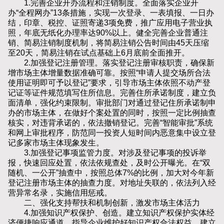
1.完善企业开办流程和注销制度。全面落实企业开
办“全程网办”13条措施，实现一次登录、一表填报、一日办
结，印章、税控、证照寄递3项免费，推广应用电子营业执
照，年底无纸化办理率达90%以上。健全完善企业普通注
销、简易注销制度机制，将简易注销公告时间由45天压缩
至20天，简易注销在试点基础上6月底前全面推开。
2.加强登记注册管理。落实登记注册审核职责，确保新
增市场主体增量数据准确可靠。按照“申请人提交场所合法
使用证明即可予以登记”要求，引导市场主体依照不动产登
记证等证件规范填写住所信息。完善住所承诺制度，建立负
面清单，强化约束限制。审批部门对通过登记住所承诺制申
办的市场主体，在做好个案处置的同时，按照一定比例抽查
核实，对违背承诺的，依法撤销登记。完善“智能审批”系统
和网上审批程序，防范同一投资人短时间内恶意集中设立登
记多家市场主体现象发生。
3.加强登记事项监管力度。对涉及登记事项的投诉举
报，快速回应处置，依法依规查处，及时公开曝光。在“双
随机、一公开”抽查中，按照总体7%的比例，加大对今年新
登记注册市场主体的抽查力度。对地址失联的，依法列入经
营异常名录，实施信用惩戒。
二、强化支持帮扶和机制创新，激发市场主体活力
4.加强知识产权保护、创造。建立知识产权保护实体经
济便捷响应通道，指导企业维护好知识产权合法权益。建立