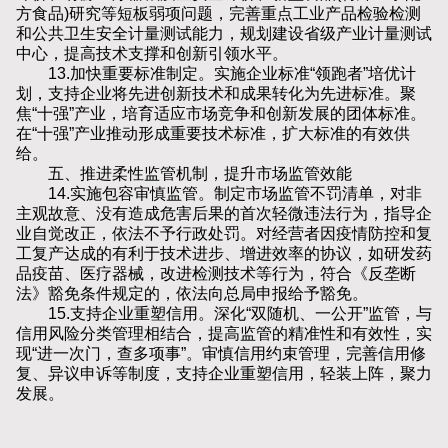
方食品)研究等短板弱项问题，完善重点工业产品检验检测
和公共卫生安全计量测试能力，规划建设省级产业计量测试
中心，提高技术支撑和创新引领水平。
13.加快重要标准制定。实施企业标准“领跑者”培优计
划，支持企业将先进创新技术和成果转化为先进标准。聚
焦“十强”产业，培育适应市场竞争和创新发展的团体标准。
在“十强”产业推动形成重要技术标准，扩大标准的有效供
给。
五、推进柔性监管机制，提升市场监管效能
14.实施包容审慎监管。制定市场监管不罚清单，对非
主观故意、没有造成危害后果的首次轻微违法行为，指导企
业自觉改正，依法不予行政处罚。对经营者因疫情防控和复
工复产达成的有利于技术进步、增进效率的协议，如研发药
品疫苗、医疗器械，改进检测技术等行为，符合《反垄断
法》豁免条件规定的，依法向总局申报给予豁免。
15.支持企业重塑信用。深化“双随机、一公开”监管，与
信用风险分类管理相结合，提高监管的精准性和有效性，实
现“进一次门，查多项事”。审慎信用约束管理，完善信用修
复、异议申诉等制度，支持企业重塑信用，轻装上阵，聚力
发展。