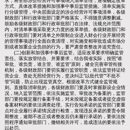
求，将全部涉企经营许可事项纳入清单管理，逐项确定改革
方式、具体改革措施和加强事中事后监管措施。清单实施实
行分级管理，中央层面设定的涉企经营许可事项清单，各级
财政部门和行政审批部门要严格落实，不得随意调整删减。
鼓励各级财政部门和行政审批部门在法律、法规允许范围
内，对清单事项采取更大力度的改革举措。各级财政部门和
行政审批部门要对清单之外限制企业进入财会行业开展经营
的管理事项进行全面自查清理，对实施变相审批造成市场分
割或者加重企业负担的行为，要严肃督查整改并追究责任。
(二)创新和加强事中事后监管。适应改革要求明确监管
责任。落实放管结合、并重要求，结合我省实际，按照“谁
审批、谁负责，谁主管、谁监管”原则，健全完善审管衔接
机制，各级财政部门要切实履行监管职责，依法监管持证经
营企业、查处无照经营行为，坚决纠正“以批代管”“不批不
管”问题，防止出现监管真空。根据改革方式健全监管规
则。直接取消审批的，各级财政部门要及时掌握新设企业情
况，纳入监管范围，依法实施监管。审批改为备案的，监管
部门要按规定履行备案手续，对未按规定备案或者提交虚假
备案材料的要依法调查处理。实行告知承诺的监管部门要重
点对企业履行承诺情况进行检查，发现违反承诺的要责令限
期整改，逾期不改正或者整改后仍未履行承诺的，要依法按
照程序通知审批部门，撤销相关许可，造成违法的要依法予
以处罚。