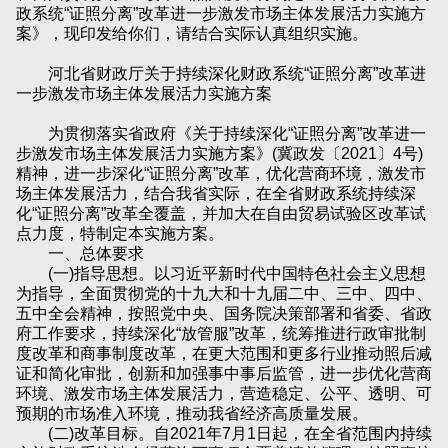
政系统“证照分离”改革进一步激发市场主体发展活力实施方
案》，现印发给你们，请结合实际认真组织实施。
河北省财政厅关于持续深化财政系统“证照分离”改革进
一步激发市场主体发展活力实施方案
为贯彻落实省政府《关于持续深化“证照分离”改革进一
步激发市场主体发展活力实施方案》(冀政发〔2021〕4号)
精神，进一步深化“证照分离”改革，优化营商环境，激发市
场主体发展活力，结合我省实际，在全省财政系统持续深
化“证照分离”改革全覆盖，并加大在自由贸易试验区改革试
点力度，特制定本实施方案。
一、总体要求
(一)指导思想。以习近平新时代中国特色社会主义思想
为指导，全面贯彻党的十九大和十九届二中、三中、四中、
五中全会精神，按照党中央、国务院决策部署和省委、省政
府工作要求，持续深化“放管服”改革，统筹推进行政审批制
度改革和商事制度改革，在更大范围和更多行业推动照后减
证和简化审批，创新和加强事中事后监管，进一步优化营商
环境、激发市场主体发展活力，营造稳定、公平、透明、可
预期的市场准入环境，推动我省经济高质量发展。
(二)改革目标。自2021年7月1日起，在全省范围内持续