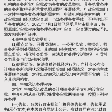
机构的事务所实行审批改为备案的改革举措。具备执业条件
的事务所取得分所营业执照后即可开展经营。行政审批部门
一次性告知备案条件和所需材料，申请机构提交材料的，行
政审批部门经形式审查后，当场办理备案手续，不得作出不
予备案的决定。2021年7月1日前已经受理的审批申请，按
照原规定审批程序和办理条件进行审查，审查通过的应予以
颁发相关许可证件。
4.事中事后监管规则：
(1)重点监管。开展“双随机、一公开”监管，根据会计师
事务所受到处罚情况、其他部门移交线索、群众举报等实施
重点监管。强化社会监督，依法及时处理投诉举报，引导社
会力量参与市场秩序治理。
(2)信用监管。依法查处违规经营行为，向社会公布会
计师事务所信用状况和受到监管部门处罚情况，对失信主体
开展联合惩戒，对作出虚假承诺或承诺内容严重不实的，记
入其信用档案。
四、告知承诺办理程序
对实行告知承诺改革的会计师事务所分支机构设立审
批、中介机构从事代理记账业务审批两项事项，按照下列程
序办理：
(一)告知。各级行政审批部门将具体告知书、告知承诺
书(示范文本)在本级政府网站上公开。省财政厅在河北财政