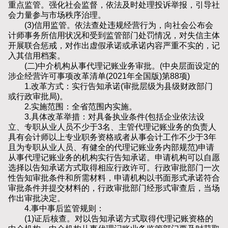
重点监管。强化社会监督，依法及时处理投诉举报，引导社
会力量参与市场秩序治理。
(3)信用监管。依法查处违规经营行为，向社会公布会
计师事务所信用状况和受到监管部门处罚情况，对失信主体
开展联合惩戒，对作出虚假承诺或承诺内容严重不实的，记
入其信用档案。
(二)中介机构从事代理记账业务审批。(中央层面设定的
涉企经营许可事项改革清单(2021年全国版)第88项)
1.改革方式：实行告知承诺(审批层级为县级财政部门
或行政审批局)。
2.实施范围：全省范围内实施。
3.具体改革举措：对具备执业条件(包括企业依法设
立、专职从业人员不少于3名、主管代理记账业务的负责人
具有会计师以上专业职务资格或者从事会计工作不少于3年
且为专职从业人员、有健全的代理记账业务内部规范)申请
从事代理记账业务的机构实行告知承诺。申请机构可以自愿
选择以告知承诺方式取得相应行政许可。行政审批部门一次
性告知审批条件和所需材料，申请机构以书面形式承诺符合
审批条件并提交材料的，行政审批部门经形式审查后，当场
作出审批决定。
4.事中事后监管规则：
(1)证后核查。对以告知承诺方式取得代理记账资格的