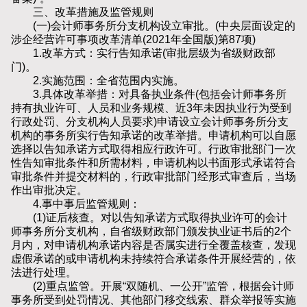
三、改革措施及监管规则
(一)会计师事务所分支机构设立审批。(中央层面设定的
涉企经营许可事项改革清单(2021年全国版)第87项)
1.改革方式：实行告知承诺(审批层级为省级财政部
门)。
2.实施范围：全省范围内实施。
3.具体改革举措：对具备执业条件(包括会计师事务所
持有执业许可、人员和业务规模、近3年未因执业行为受到
行政处罚、分支机构人员要求)申请设立会计师事务所分支
机构的事务所实行告知承诺的改革举措。申请机构可以自愿
选择以告知承诺方式取得相应行政许可。行政审批部门一次
性告知审批条件和所需材料，申请机构以书面形式承诺符合
审批条件并提交材料的，行政审批部门经形式审查后，当场
作出审批决定。
4.事中事后监管规则：
(1)证后核查。对以告知承诺方式取得执业许可的会计
师事务所分支机构，自省级财政部门颁发执业证书后的2个
月内，对申请机构承诺内容是否属实进行全覆盖核查，发现
虚假承诺的或申请机构未持续符合承诺条件开展经营的，依
法进行处理。
(2)重点监管。开展“双随机、一公开”监管，根据会计师
事务所受到处罚情况、其他部门移交线索、群众举报等实施