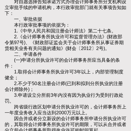
对自愿选择告知承诺方式办理会计师事务所分支机构设
立审批手续的申请机构，本行政审批部门就有关事项告知如
下：
一、审批依据
本行政审批事项的依据为：
1.《中华人民共和国注册会计师法》第二十七条。
2.《会计师事务所执业许可和监督管理办法》(财政部
令第97号)、《财政部证监会关于会计师事务所从事证券期
货相关业务有关问题的通知》(财会〔2012〕2号)。
二、申请条件
(一)申请分所执业许可的会计师事务所应当具备的条
件：
1.取得会计师事务所执业许可3年以上，内部管理制度
健全；
2.不少于50名注册会计师(已到和拟到分所执业的注册
会计师除外)；
3.申请设立分所前3年内没有因为执业行为受到行政处
罚。
跨省级行政区划申请分所执业许可的，会计师事务所上
一年度业务收入应当达到2000万元以上。
因合并或者分立新设的会计师事务所申请分所执业许可
的，其取得会计师事务所执业许可的期限，可以从合并或者
分立前会计师事务所取得执业许可的时间算起。