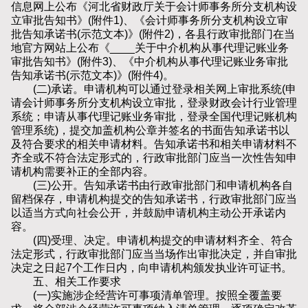
信息网上公布《河北省财政厅关于会计师事务所分支机构设
立审批告知书》(附件1)、《会计师事务所分支机构设立审
批告知承诺书(示范文本)》(附件2)，各县行政审批部门在当
地官方网站上公布《____关于中介机构从事代理记账业务
审批告知书》(附件3)、《中介机构从事代理记账业务审批
告知承诺书(示范文本)》(附件4)。
(二)承诺。申请机构可以通过登录相关网上审批系统(申
请会计师事务所分支机构设立审批，登录财政会计行业管理
系统；申请从事代理记账业务审批，登录全国代理记账机构
管理系统)，提交加盖机构公章并签名的书面告知承诺书以
及符合要求的相关申请材料。告知承诺书和相关申请材料不
齐全或不符合法定形式的，行政审批部门应当一次性告知申
请机构需要补正的全部内容。
(三)公开。告知承诺书由行政审批部门和申请机构各自
留档保存，申请机构提交的告知承诺书，行政审批部门应当
以适当方式向社会公开，并鼓励申请机构主动公开承诺内
容。
(四)受理、决定。申请机构提交的申请材料齐全、符合
法定形式，行政审批部门应当当场作出审批决定，并自审批
决定之日起7个工作日内，向申请机构颁发执业许可证书。
五、相关工作要求
(一)实施涉企经营许可事项清单管理。按照全覆盖要