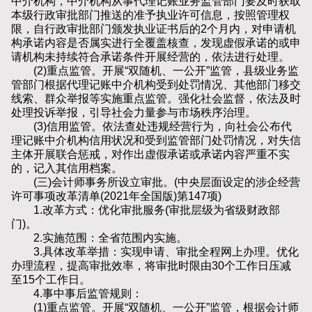
中介机构，中介机构从事代理记账业务监管部门要及时获取
本级行政审批部门推送的准予执业许可信息，按照管理权
限，自行政审批部门颁发执业证书后的2个月内，对申请机
构承诺内容是否属实进行全覆盖核查，发现虚假承诺的或申
请机构未持续符合承诺条件开展经营的，依法进行处理。
(2)重点监管。开展“双随机、一公开”监管，县级业务监
管部门根据代理记账中介机构受到处罚情况、其他部门移交
线索、群众举报等实施重点监管。强化社会监督，依法及时
处理投诉举报，引导社会力量参与市场秩序治理。
(3)信用监管。依法查处违规经营行为，向社会公布代
理记账中介机构信用状况和受到监管部门处罚情况，对失信
主体开展联合惩戒，对作出虚假承诺或承诺内容严重不实
的，记入其信用档案。
(三)会计师事务所设立审批。(中央层面设定的涉企经营
许可事项改革清单(2021年全国版)第147项)
1.改革方式：优化审批服务(审批层级为省级财政部
门)。
2.实施范围：全省范围内实施。
3.具体改革举措：实现申请、审批全程网上办理。优化
办理流程，提高审批效率，将审批时限由30个工作日压减
至15个工作日。
4.事中事后监管规则：
(1)重点监管。开展“双随机、一公开”监管，根据会计师