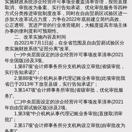
实施财政系统涉企经营许可事项全覆盖清单管理，按照直接
取消、审批改为备案、实行告知承诺、优化审批服务等四种
方式分类推进审批制度改革，同时在自由贸易区试验区进一
步加大改革试点力度，力争在2022年底前建立简约高效、
公正透明、宽进严管的行业准营规则，大幅度提高市场主体
办事的便利度和可预期性。
二、改革实施内容及时间
自2021年7月1日起，在全省范围及自由贸易试验区分
类实施财政系统“证照分离”改革。
(一)中央层面设定的涉企经营许可事项改革清单(2021
年全国版)涉及3项。
1.第87项“会计师事务所分支机构设立审批(省级审批，
实行告知承诺)”；
2.第88项“中介机构从事代理记账业务审批(此项审批我
省已于2013年下放至县级，实行告知承诺)”；
3.第147项“会计师事务所审批(省级审批，优化审批服
务)”。
(二)中央层面设定的涉企经营许可事项改革清单(2021
年自由贸易试验区版)涉及2项。
1.第3项“中介机构从事代理记账业务审批(直接取消审
批)”；
2.第17项“会计师事务所分支机构设立审批(由审批改为
备案)”。