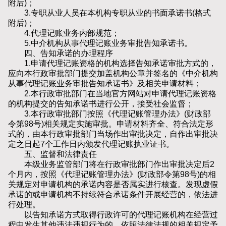
附后)；
3.专职从业人员在本机构专职从业的书面承诺书(格式
附后)；
4.代理记账业务内部规范；
5.中介机构从事代理记账业务审批告知承诺书。
四、告知承诺的办理程序
1.申请代理记账资格的机构选择告知承诺审批方式的，
应向本行政审批部门提交加盖机构公章并签名的《中介机构
从事代理记账业务审批告知承诺书》及相关申请材料；
2.本行政审批部门在当地官方网站对申请代理记账资格
的机构提交的告知承诺书进行公开，接受社会监督；
3.本行政审批部门按照《代理记账管理办法》(财政部
令第98号)相关规定实施审批。申请材料齐全、符合法定形
式的，由本行政审批部门当场作出审批决定，自作出审批决
定之日起7个工作日内颁发代理记账执业证书。
五、监督和法律责任
本级业务监管部门将在行政审批部门作出审批决定后2
个月内，按照《代理记账管理办法》(财政部令第98号)的相
关规定对申请机构的承诺内容是否属实进行核查。发现虚假
承诺的或申请机构不持续符合承诺条件开展经营的，依法进
行处理。
以告知承诺方式取得行政许可的代理记账机构在经营过
程中发生其他违法违规行为的，依照法律法规的相关规定予