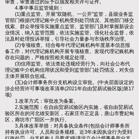
审查，审查通过的应予以颁发相关许可证件。
4.事中事后监管规则：
(1)重点监管。开展“双随机、一公开”监管，县级业务监
管部门根据代理记账中介机构受到处罚情况、其他部门移交
线索、群众举报等实施重点监管。监管部门及时掌握新设企
业情况，纳入监管范围，依法实施监管。强化社会监督，依
法及时处理投诉举报，引导社会力量参与市场秩序治理。
(2)专项核查。结合每年代理记账机构年度基本信息报
备工作，对代理记账机构开展专项核查。发现代理记账机构
存在问题的，严格按照相关规定处理。
(3)信用监管。依法查处违规经营行为，向社会公布代
理记账中介机构信用状况和受到监管部门处罚情况，对失信
主体开展联合惩戒。
(五)会计师事务所分支机构设立审批。(中央层面设定的
涉企经营许可事项改革清单(2021年自由贸易试验区版)第17
项)
1.改革方式：审批改为备案。
2.实施范围：在自由贸易试验区内实施，省自由贸易试
验区所在的河北雄安新区，石家庄市正定县，唐山市曹妃甸
区，廊坊市广阳区一并执行。
3.具体改革举措：对具备执业条件(包括会计师事务所
持有执业许可、人员和业务规模、近3年未因执业行为受到
行政处罚、分支机构人员要求)申请设立会计师事务所分支