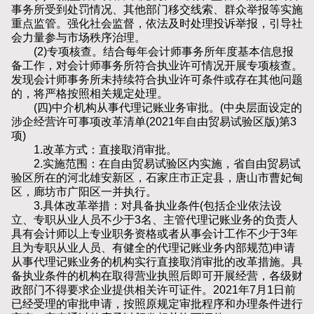
事务所受到处罚情况、其他部门移交线索、群众举报等实施
重点监管。强化社会监督，依法及时处理投诉举报，引导社
会力量参与市场秩序治理。
(2)专项核查。结合每年会计师事务所年度基本信息报
备工作，对会计师事务所符合执业许可情况开展专项核查。
发现会计师事务所未持续符合执业许可条件或存在其他问题
的，将严格按照相关规定处理。
(四)中介机构从事代理记账业务审批。(中央层面设定的
涉企经营许可事项改革清单(2021年自由贸易试验区版)第3
项)
1.改革方式：直接取消审批。
2.实施范围：在自由贸易试验区内实施，省自由贸易试
验区所在的河北雄安新区，石家庄市正定县，唐山市曹妃甸
区，廊坊市广阳区一并执行。
3.具体改革举措：对具备执业条件(包括企业依法设
立、专职从业人员不少于3名、主管代理记账业务的负责人
具有会计师以上专业职务资格或者从事会计工作不少于3年
且为专职从业人员、有健全的代理记账业务内部规范)申请
从事代理记账业务的机构实行直接取消审批的改革措施。具
备执业条件的机构在取得营业执照后即可开展经营，各级财
政部门不得要求企业提供相关许可证件。2021年7月1日前
已经受理的审批申请，按照原规定审批程序和办理条件进行