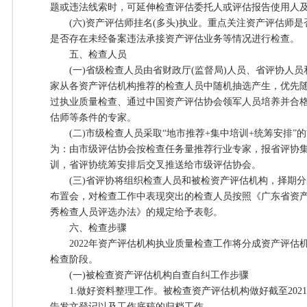
题或违法线索时，可延伸检查评估委托人或评估报告使用人
(六)资产评估师挂名(多头)执业。重点关注资产评估师是
是否存在未经备案违法承接资产评估业务等情况进行检查。
五、检查人员
(一)省级检查人员由省财政厅(监督局)人员、省评协人员
家从各资产评估机构推荐的检查人员中随机抽选产生，优先
过执业质量检查、通过中国资产评估协会领军人员培养并合
估师等条件的专家。
(二)市级检查人员采取“地市推荐+集中培训+统筹安排”
为：由市级评估协会按检查任务量推荐行业专家，报省评协
训，省评协统筹安排后交叉推送给市级评估协会。
(三)省评协将组织检查人员和被检资产评估机构，择期分
布置会，对检查工作中表现突出的检查人员按照《广东省资
秀检查人员评选办法》的规定给予表彰。
六、检查步骤
2022年资产评估机构执业质量检查工作将分成资产评估
检查阶段。
(一)被检查资产评估机构自查自纠工作步骤
1.做好资料整理工作。被检查资产评估机构做好截至2021
告发文登记以及工作底稿的归档工作。