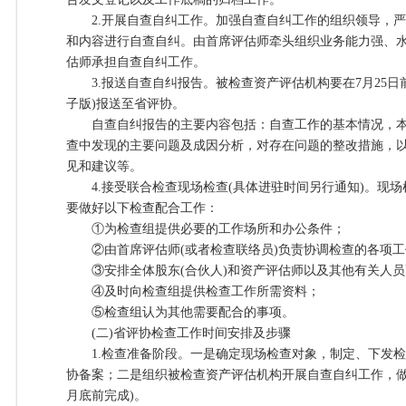
2.开展自查自纠工作。加强自查自纠工作的组织领导，严
和内容进行自查自纠。由首席评估师牵头组织业务能力强、
估师承担自查自纠工作。
3.报送自查自纠报告。被检查资产评估机构要在7月25日
子版)报送至省评协。
自查自纠报告的主要内容包括：自查工作的基本情况，本
查中发现的主要问题及成因分析，对存在问题的整改措施，
见和建议等。
4.接受联合检查现场检查(具体进驻时间另行通知)。现场
要做好以下检查配合工作：
①为检查组提供必要的工作场所和办公条件；
②由首席评估师(或者检查联络员)负责协调检查的各项工
③安排全体股东(合伙人)和资产评估师以及其他有关人员
④及时向检查组提供检查工作所需资料；
⑤检查组认为其他需要配合的事项。
(二)省评协检查工作时间安排及步骤
1.检查准备阶段。一是确定现场检查对象，制定、下发检
协备案；二是组织被检查资产评估机构开展自查自纠工作，做好
月底前完成)。