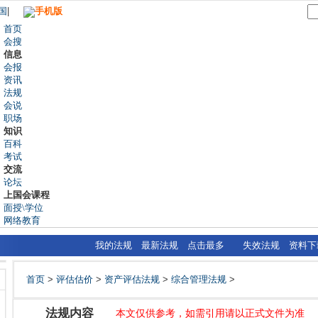
国
|
手机版
首页
会搜
信息
会报
资讯
法规
会说
职场
知识
百科
考试
交流
论坛
上国会课程
面授\学位
网络教育
我的法规
最新法规
点击最多
失效法规
资料下
首页
>
评估估价
>
资产评估法规
>
综合管理法规
>
法规内容
本文仅供参考，如需引用请以正式文件为准