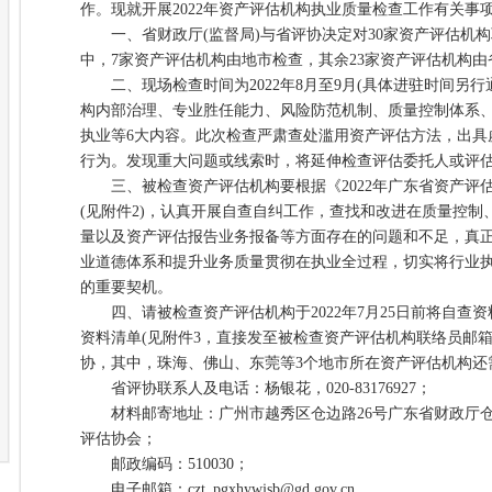
作。现就开展2022年资产评估机构执业质量检查工作有关事
一、省财政厅(监督局)与省评协决定对30家资产评估机
中，7家资产评估机构由地市检查，其余23家资产评估机构由
二、现场检查时间为2022年8月至9月(具体进驻时间另行
构内部治理、专业胜任能力、风险防范机制、质量控制体系
执业等6大内容。此次检查严肃查处滥用资产评估方法，出具
行为。发现重大问题或线索时，将延伸检查评估委托人或评
三、被检查资产评估机构要根据《2022年广东省资产评
(见附件2)，认真开展自查自纠工作，查找和改进在质量控
量以及资产评估报告业务报备等方面存在的问题和不足，真
业道德体系和提升业务质量贯彻在执业全过程，切实将行业
的重要契机。
四、请被检查资产评估机构于2022年7月25日前将自查
资料清单(见附件3，直接发至被检查资产评估机构联络员邮箱
协，其中，珠海、佛山、东莞等3个地市所在资产评估机构还
省评协联系人及电话：杨银花，020-83176927；
材料邮寄地址：广州市越秀区仓边路26号广东省财政厅仓
评估协会；
邮政编码：510030；
电子邮箱：czt_pgxhywjsb@gd.gov.cn。