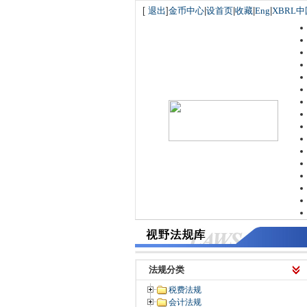
[
退出
]
金币中心
|
设首页
|
收藏
|
Eng
|
XBRL中
法规分类
税费法规
会计法规