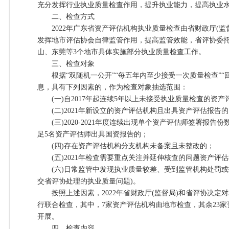
充分发挥行业执业质量检查作用，提升执业能力，提高执业
二、检查方式
2022年广东省资产评估机构执业质量检查由省财政厅(监
发挥地市评估协会自律监管作用，提高监管效能，省评协委
山、东莞等3个地市具体实施部分执业质量检查工作。
三、检查对象
根据“双随机一公开”“每五年内至少接受一次质量检查”“
息，具有下列因素的，作为检查对象抽选范围：
(一)自2017年起连续5年以上未接受执业质量检查的资产
(二)2021年新设立的资产评估机构且出具资产评估报告的
(三)2020-2021年度连续出现单个资产评估师签署报告份
足5名资产评估师出具国资报告的；
(四)存在资产评估机构分支机构未备案且未整改的；
(五)2021年检查需要重点关注并延伸核查的问题资产评
(六)日常监管中发现执业质量较差、受到监管机构处罚或
交省评协处理的执业质量问题)。
按照上述因素，2022年省财政厅(监督局)和省评协决定对
行联合检查，其中，7家资产评估机构由地市检查，其余23
开展。
四、检查内容