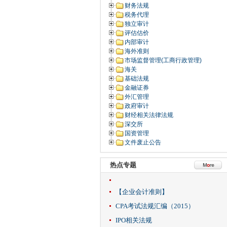
财务法规
税务代理
独立审计
评估估价
内部审计
海外准则
市场监督管理(工商行政管理)
海关
基础法规
金融证券
外汇管理
政府审计
财经相关法律法规
深交所
国资管理
文件废止公告
热点专题
【企业会计准则】
CPA考试法规汇编（2015）
IPO相关法规