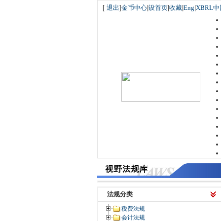
[
退出
]
金币中心
|
设首页
|
收藏
|
Eng
|
XBRL中
法规分类
税费法规
会计法规