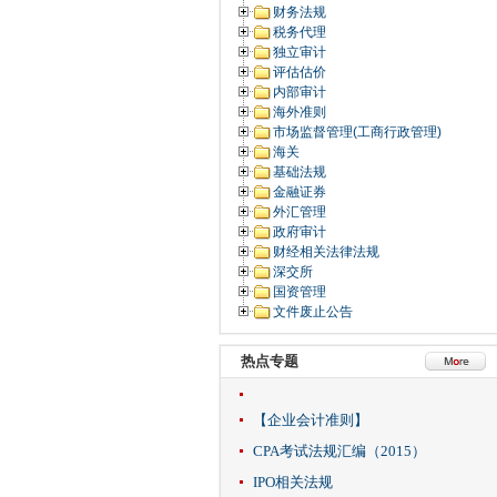
财务法规
税务代理
独立审计
评估估价
内部审计
海外准则
市场监督管理(工商行政管理)
海关
基础法规
金融证券
外汇管理
政府审计
财经相关法律法规
深交所
国资管理
文件废止公告
热点专题
【企业会计准则】
CPA考试法规汇编（2015）
IPO相关法规