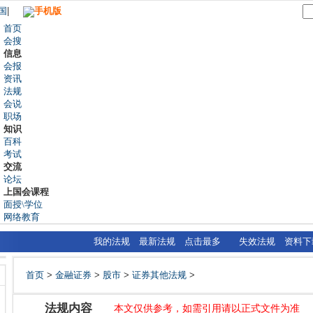
国
|
手机版
首页
会搜
信息
会报
资讯
法规
会说
职场
知识
百科
考试
交流
论坛
上国会课程
面授\学位
网络教育
我的法规
最新法规
点击最多
失效法规
资料下
首页
>
金融证券
>
股市
>
证券其他法规
>
法规内容
本文仅供参考，如需引用请以正式文件为准