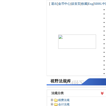
[
退出
]
金币中心
|
设首页
|
收藏
|
Eng
|
XBRL中
法规分类
税费法规
会计法规