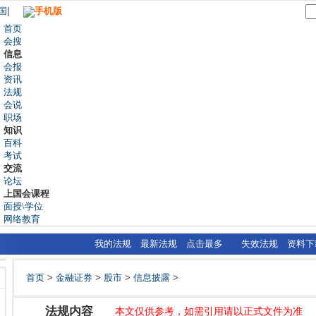
国
|
手机版
首页
会搜
信息
会报
资讯
法规
会说
职场
知识
百科
考试
交流
论坛
上国会课程
面授\学位
网络教育
我的法规
最新法规
点击最多
失效法规
资料下
首页
>
金融证券
>
股市
>
信息披露
>
法规内容
本文仅供参考，如需引用请以正式文件为准