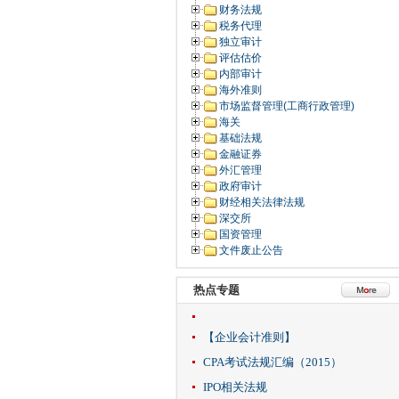
财务法规
税务代理
独立审计
评估估价
内部审计
海外准则
市场监督管理(工商行政管理)
海关
基础法规
金融证券
外汇管理
政府审计
财经相关法律法规
深交所
国资管理
文件废止公告
热点专题
【企业会计准则】
CPA考试法规汇编（2015）
IPO相关法规