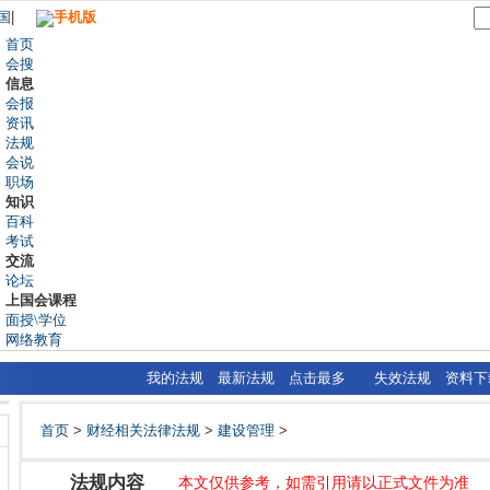
国
|
手机版
首页
会搜
信息
会报
资讯
法规
会说
职场
知识
百科
考试
交流
论坛
上国会课程
面授\学位
网络教育
我的法规
最新法规
点击最多
失效法规
资料下
首页
>
财经相关法律法规
>
建设管理
>
法规内容
本文仅供参考，如需引用请以正式文件为准