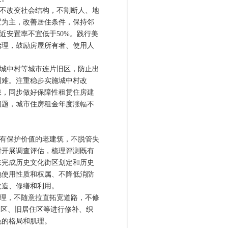
不改变社会结构，不割断人、地
置为主，改善居住条件，保持邻
近安置率不宜低于50%。践行美
治理，鼓励房屋所有者、使用人
城中村等城市连片旧区，防止出
困难。注重稳步实施城中村改
患，同步做好保障性租赁住房建
问题，城市住房租金年度涨幅不
有保护价值的老建筑，不脱管失
时开展调查评估，梳理评测既有
未完成历史文化街区划定和历史
地使用性质和权属、不降低消防
改造、修缮和利用。
理，不随意拉直拓宽道路，不修
业区、旧居住区等进行修补、织
色的格局和肌理。