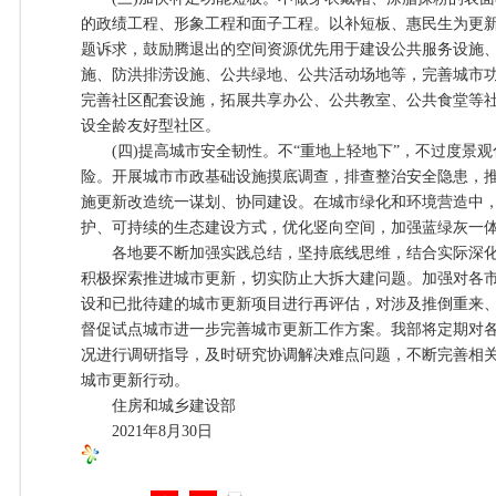
的政绩工程、形象工程和面子工程。以补短板、惠民生为更
题诉求，鼓励腾退出的空间资源优先用于建设公共服务设施
施、防洪排涝设施、公共绿地、公共活动场地等，完善城市
完善社区配套设施，拓展共享办公、公共教室、公共食堂等
设全龄友好型社区。
(四)提高城市安全韧性。不“重地上轻地下”，不过度景观
险。开展城市市政基础设施摸底调查，排查整治安全隐患，
施更新改造统一谋划、协同建设。在城市绿化和环境营造中
护、可持续的生态建设方式，优化竖向空间，加强蓝绿灰一
各地要不断加强实践总结，坚持底线思维，结合实际深化
积极探索推进城市更新，切实防止大拆大建问题。加强对各市
设和已批待建的城市更新项目进行再评估，对涉及推倒重来
督促试点城市进一步完善城市更新工作方案。我部将定期对
况进行调研指导，及时研究协调解决难点问题，不断完善相
城市更新行动。
住房和城乡建设部
2021年8月30日