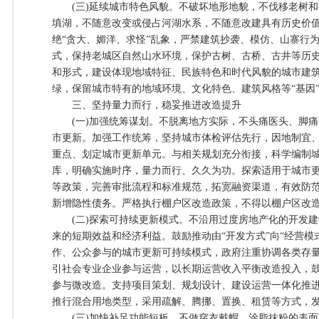
(三)延续城市特色风貌。不破坏地形地貌，不伐移老树和
填湖，不随意改变或侵占河湖水系，不随意改建具有历史价
绝“贪大、媚洋、求怪”乱象，严禁建筑抄袭、模仿、山寨行
式，保持老城区自然山水环境，保护古树、古桥、古井等历
和形式，建设体现地域特征、民族特色和时代风貌的城市建
绿，保留城市特有的地域环境、文化特色、建筑风格等“基因
三、坚持量力而行，稳妥推进改造提升
(一)加强统筹谋划。不脱离地方实际，不头痛医头、脚痛
市更新。加强工作统筹，坚持城市体检评估先行，因地制宜
重点、划定城市更新单元。与相关规划充分衔接，科学编制
库，明确实施时序，量力而行、久久为功。探索适用于城市
等政策，完善审批流程和标准规范，拓宽融资渠道，有效防
新增隐性债务。严格执行棚户区改造政策，不得以棚户区改
(二)探索可持续更新模式。不沿用过度房地产化的开发建
来的短期效益和经济利益。鼓励推动由“开发方式”向“经营模
作、公众参与的城市更新可持续模式，政府注重协调各类存
引社会专业企业参与运营，以长期运营收入平衡改造投入，
参与微改造。支持项目策划、规划设计、建设运营一体化推
推行混合用地类型，采用疏解、腾挪、置换、租赁等方式，
(三)加快补足功能短板。不做穿衣戴帽、涂脂抹粉的表面