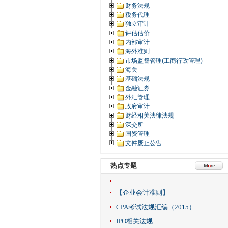
财务法规
税务代理
独立审计
评估估价
内部审计
海外准则
市场监督管理(工商行政管理)
海关
基础法规
金融证券
外汇管理
政府审计
财经相关法律法规
深交所
国资管理
文件废止公告
热点专题
【企业会计准则】
CPA考试法规汇编（2015）
IPO相关法规