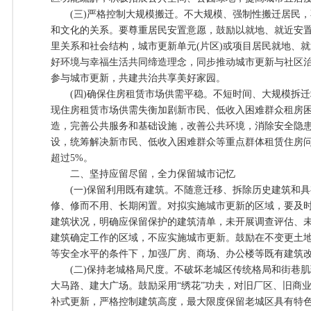
(三)严格控制大规模搬迁。不大规模、强制性搬迁居民，
和文化的关系。要尊重居民安置意愿，鼓励以就地、就近安
里关系和社会结构，城市更新单元(片区)或项目居民就地、就
好环境与幸福生活共同缔造理念，同步推动城市更新与社区
参与城市更新，共建共治共享美好家园。
(四)确保住房租赁市场供需平稳。不短时间、大规模拆迁
现住房租赁市场供需失衡加剧新市民、低收入困难群众租房
造，完善公共服务和基础设施，改善公共环境，消除安全隐
设，统筹解决新市民、低收入困难群众等重点群体租赁住房
超过5%。
二、坚持应留尽留，全力保留城市记忆
(一)保留利用既有建筑。不随意迁移、拆除历史建筑和具
修、修而不用、长期闲置。对拟实施城市更新的区域，要及
建筑状况，明确应保留保护的建筑清单，未开展调查评估、
建筑确定工作的区域，不应实施城市更新。鼓励在不变更土
等安全水平的条件下，加强厂房、商场、办公楼等既有建筑
(二)保持老城格局尺度。不破坏老城区传统格局和街巷肌
大马路、建大广场。鼓励采用“绣花”功夫，对旧厂区、旧商
补式更新，严格控制建筑高度，最大限度保留老城区具有特