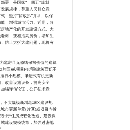
署，是国家“十四五”规划
市发展规律，尊重人民群众意
式，坚持“留改拆”并举、以保
功能，增强城市活力。近期，各
度房地产化的开发建设方式、大
伐老树，变相抬高房价，增加生
动，防止大拆大建问题，现将有
为危房且无修缮保留价值的建筑
(片区)或项目内拆除建筑面积不
，推行小规模、渐进式有机更新
固，改善设施设备，提高安全
，加强评估论证，公开征求意
，不大规模新增老城区建设规
城市更新单元(片区)或项目内拆
积用于住房成套化改造、建设保
区域建设规模统筹，加强过密地
度。