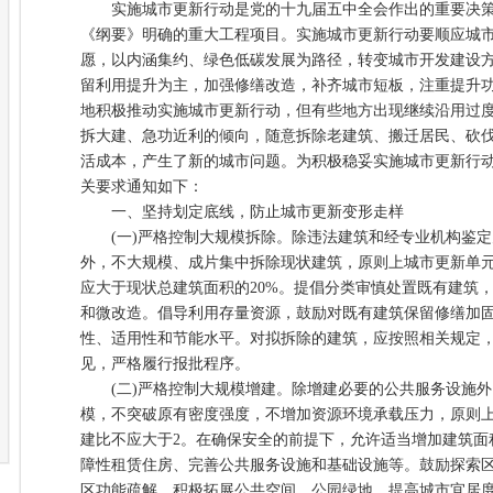
实施城市更新行动是党的十九届五中全会作出的重要决策部
《纲要》明确的重大工程项目。实施城市更新行动要顺应城
愿，以内涵集约、绿色低碳发展为路径，转变城市开发建设方
留利用提升为主，加强修缮改造，补齐城市短板，注重提升
地积极推动实施城市更新行动，但有些地方出现继续沿用过
拆大建、急功近利的倾向，随意拆除老建筑、搬迁居民、砍
活成本，产生了新的城市问题。为积极稳妥实施城市更新行
关要求通知如下：
一、坚持划定底线，防止城市更新变形走样
(一)严格控制大规模拆除。除违法建筑和经专业机构鉴定
外，不大规模、成片集中拆除现状建筑，原则上城市更新单元
应大于现状总建筑面积的20%。提倡分类审慎处置既有建筑
和微改造。倡导利用存量资源，鼓励对既有建筑保留修缮加
性、适用性和节能水平。对拟拆除的建筑，应按照相关规定
见，严格履行报批程序。
(二)严格控制大规模增建。除增建必要的公共服务设施外
模，不突破原有密度强度，不增加资源环境承载压力，原则上
建比不应大于2。在确保安全的前提下，允许适当增加建筑面
障性租赁住房、完善公共服务设施和基础设施等。鼓励探索
区功能疏解，积极拓展公共空间、公园绿地，提高城市宜居