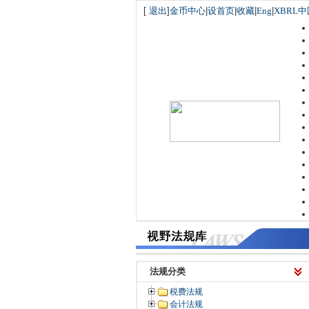
[
退出
]
金币中心
|
设首页
|
收藏
|
Eng
|
XBRL中
法规分类
税费法规
会计法规