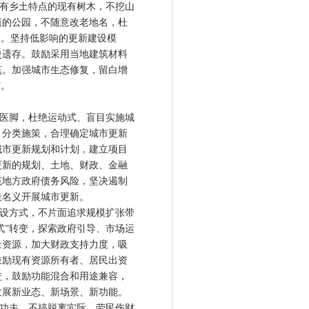
有乡土特点的现有树木，不挖山
值的公园，不随意改老地名，杜
为。坚持低影响的更新建设模
史遗存。鼓励采用当地建筑材料
筑。加强城市生态修复，留白增
”。
医脚，杜绝运动式、盲目实施城
、分类施策，合理确定城市更新
城市更新规划和计划，建立项目
更新的规划、土地、财政、金融
范地方政府债务风险，坚决遏制
造名义开展城市更新。
设方式，不片面追求规模扩张带
式”转变，探索政府引导、市场运
量资源，加大财政支持力度，吸
鼓励现有资源所有者、居民出资
进，鼓励功能混合和用途兼容，
发展新业态、新场景、新功能。
功夫，不搞脱离实际、劳民伤财