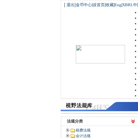
[
退出
]
金币中心
|
设首页
|
收藏
|
Eng
|
XBRL中
法规分类
税费法规
会计法规