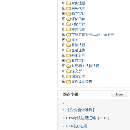
财务法规
税务代理
独立审计
评估估价
内部审计
海外准则
市场监督管理(工商行政管理)
海关
基础法规
金融证券
外汇管理
政府审计
财经相关法律法规
深交所
国资管理
文件废止公告
热点专题
【企业会计准则】
CPA考试法规汇编（2015）
IPO相关法规