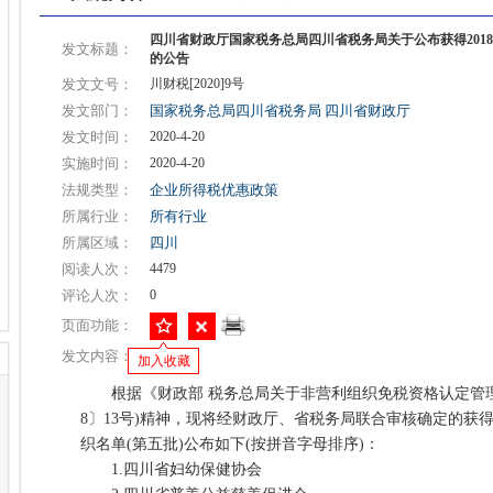
四川省财政厅国家税务总局四川省税务局关于公布获得201
发文标题：
的公告
发文文号：
川财税[2020]9号
发文部门：
国家税务总局四川省税务局
四川省财政厅
发文时间：
2020-4-20
实施时间：
2020-4-20
法规类型：
企业所得税优惠政策
所属行业：
所有行业
所属区域：
四川
阅读人次：
4479
评论人次：
0
页面功能：
发文内容：
加入收藏
根据《财政部 税务总局关于非营利组织免税资格认定管理有
8〕13号)精神，现将经财政厅、省税务局联合审核确定的获得
织名单(第五批)公布如下(按拼音字母排序)：
1.四川省妇幼保健协会