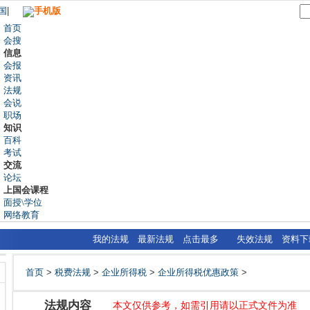
国
|
手机版
首页
会搜
信息
会报
资讯
法规
会说
职场
知识
百科
考试
交流
论坛
上国会课程
面授\学位
网络教育
我的法规
最新法规
点击最多
失效法规
资料下
首页
>
税费法规
>
企业所得税
>
企业所得税优惠政策
>
法规内容
本文仅供参考，如需引用请以正式文件为准