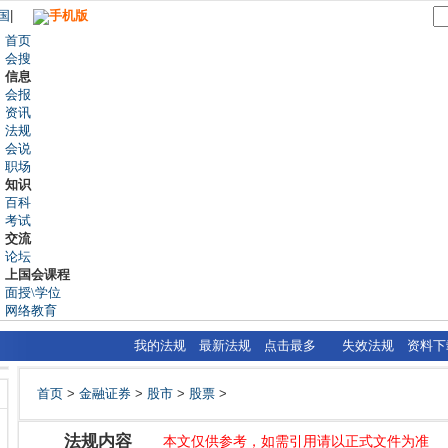
国
|
手机版
首页
会搜
信息
会报
资讯
法规
会说
职场
知识
百科
考试
交流
论坛
上国会课程
面授\学位
网络教育
我的法规
最新法规
点击最多
失效法规
资料下
首页
>
金融证券
>
股市
>
股票
>
法规内容
本文仅供参考，如需引用请以正式文件为准