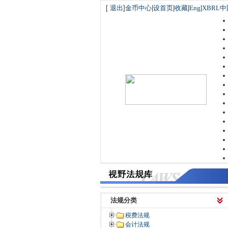
[
退出
]
金币中心
|
设首页
|
收藏
|
Eng
|
XBRL中
法规分类
税费法规
会计法规