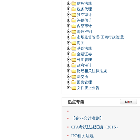
财务法规
税务代理
独立审计
评估估价
内部审计
海外准则
市场监督管理(工商行政管理)
海关
基础法规
金融证券
外汇管理
政府审计
财经相关法律法规
深交所
国资管理
文件废止公告
热点专题
【企业会计准则】
CPA考试法规汇编（2015）
IPO相关法规