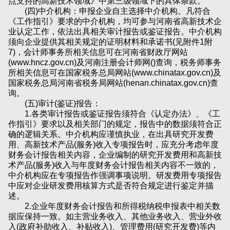
点支持的高新技术领域》中第三级领域下的具体条款。
(四)中介机构：申报企业自主选择中介机构。凡符合
《工作指引》要求的中介机构，均可参与河南省高新技术企
业认定工作，依法出具相关审计报告或鉴证报告。中介机构
须向企业提供其相关规定的证明材料和承诺书(见附件1附
7)，会计师事务所相关信息可在河南省财政厅网站
(www.hncz.gov.cn)及河南注册会计师网()查询，税务师事务
所相关信息可在国家税务总局网站(www.chinatax.gov.cn)及
国家税务总局河南省税务局网站(henan.chinatax.gov.cn)查
询。
(五)审计(鉴证)报告：
1.各类审计报告或鉴证报告须符合《认定办法》、《工
作指引》要求以及相关部门的规定，报告中的数据须符合正
确的逻辑关系。中介机构应谨慎执业，在出具研究开发费
用、高新技术产品(服务)收入专项报告时，应充分考虑年度
财务会计报告相关内容，企业编制的研究开发费用和高新技
术产品(服务)收入与年度财务会计报告相关内容不一致的，
中介机构应在专项报告作强调事项说明。研发费用专项报告
中应对企业研发费用核算方式是否符合规定进行鉴定并描
述。
2.企业年度财务会计报告和所得税纳税申报表中相关数
据应保持一致。如主营业务收入、其他业务收入、营业外收
入(政府补助收入、补贴收入)、管理费用(研究开发费)等内