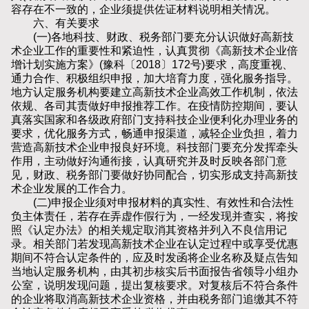
容存在不一致的，企业须提供佐证材料说明相关情况。
六、有关要求
(一)各地科技、财政、税务部门要充分认识做好高新技
术企业工作的重要性和紧迫性，认真贯彻《高新技术企业倍
增计划实施方案》(豫科〔2018〕172号)要求，高度重视、
通力合作、积极组织申报，加大培育力度，强化服务指导。
地方认定服务机构要建立高新技术企业高效工作机制，依法
依规、各司其责做好申报推荐工作。在疫情防控期间，要认
真落实国家和各级政府部门支持科技企业便利化办理业务的
要求，优化服务方式，畅通申报渠道，减轻企业负担，着力
营造高新技术企业申报良好环境。科技部门要充分发挥牵头
作用，主动做好沟通衔接，认真研究并及时反映各部门意
见，财政、税务部门要做好协同配合，切实形成支持高新技
术企业发展的工作合力。
(二)申报企业须对申报材料的真实性、有效性和合法性
负主体责任，若存在弄虚作假行为，一经发现并查实，将按
照《认定办法》的相关规定取消其资格并列入不良信用记
录。相关部门若发现高新技术企业在认定过程中或享受优惠
期间不符合认定条件的，应及时发函将企业名称及疑点告知
当地认定服务机构，由其初步核实后书面报告省领导小组办
公室，说明发现问题，提出复核要求。对复核后不符合条件
的企业将取消高新技术企业资格，并由税务部门追缴其不符