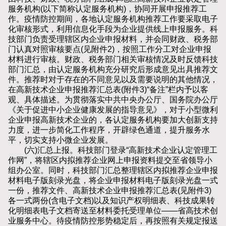
服务机构(以下简称认定服务机构)，协同开展申报推荐工
作。疫情防控期间，各地认定服务机构推荐工作要采取电子
化审核形式，利用信息化手段为企业提供线上申报服务。科
技部门负责受理辖区内企业申报材料，并会同财政、税务部
门认真对照审核要点(见附件2)，按照工作分工对企业申报
材料进行审核。财政、税务部门相关审核情况及时反馈科技
部门汇总，由认定服务机构充分研究后形成意见出具推荐文
件。推荐时对于存在的不同意见以及需要说明的其他情况，
在高新技术企业申报推荐汇总表(附件3)“备注”栏内予以客
观、具体描述。为贯彻落实中共中央办公厅、国务院办公厅
《关于促进中小企业健康发展的指导意见》，对于小型微利
企业申报高新技术企业的，各认定服务机构要加大创新支持
力度，进一步简化工作程序，开辟绿色通道，提升服务水
平，切实支持小微企业发展。
(六)汇总上报。科技部门登录“高新技术企业认定管理工
作网”，将辖区内拟推荐企业网上申报资料提交至省领导小
组办公室。同时，科技部门汇总整理辖区内拟推荐企业申报
材料电子版刻录光盘，将企业申报材料电子版刻录光盘一式
一份，推荐文件、高新技术企业申报推荐汇总表(见附件3)
各一式两份(含电子文档)以及知识产权明细表、科技成果转
化明细表电子文档寄送至材料委托受理单位——省高技术创
业服务中心。待疫情防控形势稳定后，再按照有关规定报送