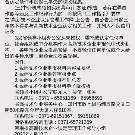
合认定条件年度起已享受的税收优惠。
(三)中介机构须如实出具审计(鉴证)报告，若存在弄虚
作假等违反工作纪律行为的，将按照《工作指引》要求，
在“高新技术企业认定管理工作网”上公告，自公告之日起三
年内不得参与高新技术企业认定相关工作，并列入不良信用
记录。
(四)省领导小组办公室从未授权、委托或认定任何单
位、社会组织或中介机构作为高新技术企业申报代理代办机
构。 各申报企业应提高警惕，不要轻信任何单位或个人给
出的各种承诺，避免合法权益受损。
附件:
1.高新技术企业申报材料内容及要求
2.高新技术企业推荐审核要点
3.高新技术企业申报推荐汇总表
4.高新技术企业申报材料电子版模板
省领导小组办公室联系人：吴倩、张冲
联系电话：0371－65951169、65958691
省高技术创业服务中心：郑州市政七街与纬五路交叉口
南80米路东金岸大厦六楼618室。
联系电话：0371-69151867、69151869
网络系统咨询电话：0371-65721369
河南省高新技术企业认定管理工作领导小组
2020年4月10日