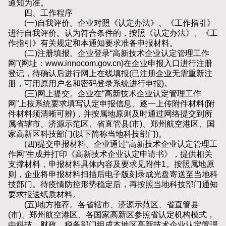
通知为准。
四、工作程序
(一)自我评价。企业对照《认定办法》、《工作指引》
进行自我评价。认为符合条件的，按照《认定办法》、《工
作指引》有关规定和本通知要求准备申报材料。
(二)注册填报。企业登录“高新技术企业认定管理工作
网”(网址：www.innocom.gov.cn)在企业申报入口进行注册
登记，待确认后进行网上在线填报(已注册企业无需重新注
册，可用原用户名和密码登录系统进行申报)。
(三)网上提交。企业在“高新技术企业认定管理工作
网”上按系统要求填写认定申报信息、逐一上传附件材料(附
件材料须清晰可辨)，并按属地原则及时通过网络提交到所
属省辖市、济源示范区、省直管县(市)、郑州航空港区、国
家高新区科技部门(以下简称当地科技部门)。
(四)提交申报材料。企业通过“高新技术企业认定管理工
作网”生成并打印《高新技术企业认定申请书》，提供相关
支撑材料，申报材料具体内容及要求见附件1。按照属地原
则，企业将申报材料扫描后电子版刻录成光盘寄送至当地科
技部门。待疫情防控形势稳定后，再按照当地科技部门通知
要求报送纸质材料。
(五)地方推荐。各省辖市、济源示范区、省直管县
(市)、郑州航空港区、各国家高新区参照省认定机构模式，
由科技、财政、税务部门组成本地区高新技术企业认定管理