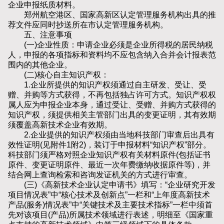
企业申报纸质材料。
郑州航空港区、国家高新区认定管理服务机构出具的推
荐文件应同时抄送所在市认定管理服务机构。
五、注意事项
(一)企业性质：申请企业必须是企业所得税的居民纳税
人，申报的各项指标和资料均不应包含纳入合并会计报表范
围内的其他企业。
(二)核心自主知识产权：
1.企业所提供的知识产权须通过自主研发、受让、受
赠、并购等方式获得，不再包括独占许可方式。知识产权权
属人应为申报企业本身，通过受让、受赠、并购方式获得的
知识产权，须提供相关主管部门出具的变更证明，其有效期
须覆盖高新技术企业有效期。
2.企业提供的知识产权须由当地科技部门审查后出具有
效性证明(见附件1附2)，装订于申报材料“知识产权”部分。
科技部门须严格对照企业知识产权有关材料原件(包括证书
原件、变更证明原件、最近一次年费缴纳收据原件等)，并
结合网上查询检索和咨询发证机关的方式进行审查。
(三)《高新技术企业认定申请书》填写：“企业研究开发
项目情况表”中“核心技术及创新点”一栏和“上年度高新技术
产品(服务)情况表”中“关键技术及主要技术指标”一栏中须首
先对该项目(产品)所属技术领域进行表述，明细至《国家重