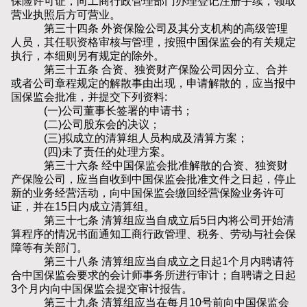
保险许可证，向工商行政管理部门办理登记注册手续，领取
营业执照后方可营业。
第三十四条 外资保险公司及其分支机构的高级管理
人员，其任职资格审核与管理，按照中国保监会的有关规定
执行，本细则另有规定的除外。
第三十五条 合资、独资财产保险公司因分立、合并
或者公司章程规定的解散事由出现，申请解散的，应当报中
国保监会批准，并提交下列资料:
(一)公司董事长签署的申请书；
(二)公司股东会的决议；
(三)拟成立的清算组人员构成及清算方案；
(四)未了责任的处理方案。
第三十六条 经中国保监会批准解散的合资、独资财
产保险公司，应当自收到中国保监会批准文件之日起，停止
新的业务经营活动，向中国保监会缴回经营保险业务许可
证，并在15日内成立清算组。
第三十七条 清算组应当自成立后5日内将公司开始清
算程序的情况书面通知工商行政管理、税务、劳动与社会保
障等有关部门。
第三十八条 清算组应当自成立之日起1个月内聘请符
合中国保监会要求的会计师事务所进行审计；自聘请之日起
3个月内向中国保监会提交审计报告。
第三十九条 清算组应当在每月10号前向中国保监会