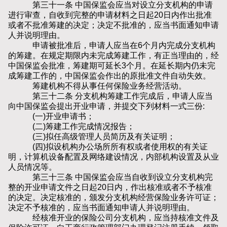
第三十一条 中国保监会应当对设立分支机构的申请
进行审查，自收到完整的申请材料之日起20日内作出批准
或者不批准筹建的决定；决定不批准的，应当书面通知申请
人并说明理由。
申请被批准后，申请人应当在6个月内完成分支机构
的筹建。在规定期限内未完成筹建工作，有正当理由的，经
中国保监会批准，筹建期可延长3个月。在延长期内仍未完
成筹建工作的，中国保监会作出的原批准文件自动失效。
筹建机构不得从事任何保险业务经营活动。
第三十二条 分支机构筹建工作完成后，申请人应当
向中国保监会提出开业申请，并提交下列材料一式三份:
(一)开业申请书；
(二)筹建工作完成情况报告；
(三)拟任高级管理人员简历及有关证明；
(四)拟设机构办公场所所有权或者使用权的有关证
明，计算机设备配置及网络建设情况，内部机构设置及从业
人员情况等。
第三十三条 中国保监会应当自收到设立分支机构完
整的开业申请文件之日起20日内，作出核准或者不予核准
的决定。决定核准的，颁发分支机构经营保险业务许可证；
决定不予核准的，应当书面通知申请人并说明理由。
经核准开业的保险公司分支机构，应当持核准文件及