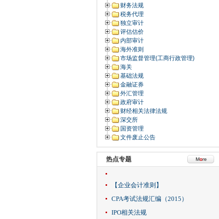
财务法规
税务代理
独立审计
评估估价
内部审计
海外准则
市场监督管理(工商行政管理)
海关
基础法规
金融证券
外汇管理
政府审计
财经相关法律法规
深交所
国资管理
文件废止公告
热点专题
【企业会计准则】
CPA考试法规汇编（2015）
IPO相关法规