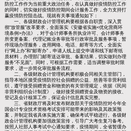
防控工作作为当前重大政治任务，在认真做好疫情防控工作
的同时，切实做好疫情防控期间会计服务工作，全力支持打
赢疫情防控阻击战。现就有关事项通知如下：
一、各级财政会计管理机构要根据各自职责，深入贯
彻“放管服”改革要求，全面落实《安徽省实施<优化营商环
境条例>办法》，对于会计师事务所执业许可、会计师事务
所变更备案、代理记账业务审批等行政审批及服务事项，暂
停现场办理服务，改用网络、电话、邮寄等方式，全面实
行“网上办”和“邮寄办”，申请人线上提交申请和线下邮寄纸
质材料，办理部门邮寄送达审批、备案结果，切实做到办理
服务“不见面”。同时，可根据工作需要，适当调整审批时限
要求，进一步简化审批服务流程。
二、各级财政会计管理机构要积极会同相关主管部门，
指导本地区接受疫情防控社会捐赠的公益、慈善等非营利组
织，遵守接受捐赠资金和物资的有关管理规定，依据《民间
非营利组织会计制度》，做好接受捐赠资金及物资的接收、
登记及会计核算工作，保证会计信息真实完整。
三、省财政厅将及时发布财政部关于疫情防控对今年全
国会计专业技术资格考试安排可能带来的影响及其政策预
案，并制定我省具体实施方案，确保考试平稳进行。各级财
政会计管理机构要加强政策宣传，引导广大考生复习备考。
按照人社部人事考试中心通知要求，疫情期间，全省暂缓办