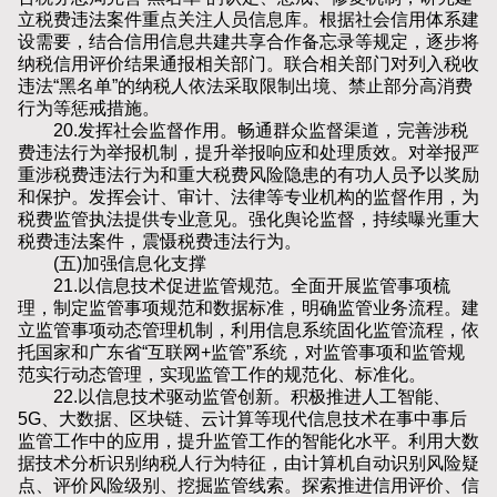
立税费违法案件重点关注人员信息库。根据社会信用体系建
设需要，结合信用信息共建共享合作备忘录等规定，逐步将
纳税信用评价结果通报相关部门。联合相关部门对列入税收
违法“黑名单”的纳税人依法采取限制出境、禁止部分高消费
行为等惩戒措施。
20.发挥社会监督作用。畅通群众监督渠道，完善涉税
费违法行为举报机制，提升举报响应和处理质效。对举报严
重涉税费违法行为和重大税费风险隐患的有功人员予以奖励
和保护。发挥会计、审计、法律等专业机构的监督作用，为
税费监管执法提供专业意见。强化舆论监督，持续曝光重大
税费违法案件，震慑税费违法行为。
(五)加强信息化支撑
21.以信息技术促进监管规范。全面开展监管事项梳
理，制定监管事项规范和数据标准，明确监管业务流程。建
立监管事项动态管理机制，利用信息系统固化监管流程，依
托国家和广东省“互联网+监管”系统，对监管事项和监管规
范实行动态管理，实现监管工作的规范化、标准化。
22.以信息技术驱动监管创新。积极推进人工智能、
5G、大数据、区块链、云计算等现代信息技术在事中事后
监管工作中的应用，提升监管工作的智能化水平。利用大数
据技术分析识别纳税人行为特征，由计算机自动识别风险疑
点、评价风险级别、挖掘监管线索。探索推进信用评价、信