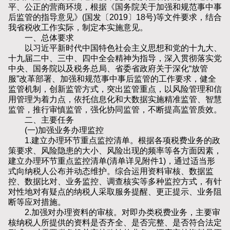
平、公正的营商环境，根据《国务院关于加强和规范事中事
后监管的指导意见》(国发〔2019〕18号)等文件要求，结合
我省税收工作实际，制定本实施意见。
一、总体要求
以习近平新时代中国特色社会主义思想和党的十九大、
十九届二中、三中、四中全会精神为指导，深入贯彻落实党
中央、国务院以及税务总局、省委省政府关于深化“放管
服”改革部署、加强和规范事中事后监管的工作要求，健全
监管机制，创新监管方式，突出监管重点，以风险管理和信
用管理为着力点，依托信息化和大数据实施精准监管、智慧
监管，推行审慎监管，强化协同监管，不断提高监管质效。
二、主要任务
(一)加强业务办理监控
1.建立办理环节重点监控清单。根据各项税费业务的政
策要求、风险隐患的大小、风险出现的频率等各方面因素，
建立办理环节重点监控清单(清单详见附件1)，通过适当形
式向纳税人公布并动态维护。综合运用资料审核、数据监
控、数据比对、业务监控、调查核实等多种监控方式，有针
对性地对有疑点的纳税人采取服务提醒、更正提示、业务阻
断等应对措施。
2.加强对办理资料的审核。对即办类税费业务，主要审
核纳税人所提供的资料是否齐全、是否完整、是否符合法定