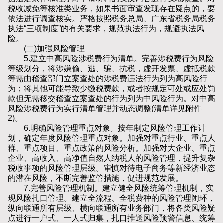
税收减免等核准类业务，如果书面审查发现存在疑点的，要
依法进行调查核实。严格按照税务总局、广东省税务局税务
执法“三项制度”的有关要求，规范执法行为，规避执法风
险。
(二)加强风险管理
5.建立中高风险涉税费行为清单。完善涉税费行为风险
等级划分，将涉嫌偷、逃、骗、抗税，虚开发票、虚抵税款
等需由稽查部门立案查处的涉税费违法行为列为高风险行
为；将其他可能导致少缴税费款，或者按规定可处或应处罚
款但无需移交稽查立案查处的行为列为中风险行为。对中高
风险涉税费行为实行清单管理并动态调整(清单详见附件
2)。
6.明确风险管理重点对象。按年制定风险管理工作计
划，确定年度风险管理重点对象。加强对重点行业、重点人
群、重点项目、重点政策的风险分析。加强对大企业、重点
企业、高收入、高净值自然人纳税人的风险管理，提升复杂
税收事项的风险管理层级。审慎对待电子商务等新经济业态
的潜在风险，不断完善监管措施，促进规范发展。
7.完善风险管理机制。建立健全风险统筹管理机制，实
现风险扎口管理。建立全流程、全税费种的风险管理闭环，
纵向联通所有层级、横向联通所有业务部门，将各类风险疑
点进行一户式、一人式归集，扎口推送风险预警信息、统筹