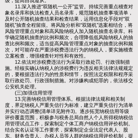
级，提高自我遵从。
11.深入推进“双随机一公开”监管。持续完善重点稽查对
象名录库和执法检查人员名录库，规范随机抽查事项清单，
及时公开随机抽查结果和检查结果，运用信息化手段对“双
随机”抽查全程留痕。将风险分析和“双随机”选案相结合，将
风险管理重点对象和高风险纳税人加入随机抽查名录库。科
学确定随机抽查的比例和频次，合理降低低风险纳税人的抽
查比例和频次，适当提高风险管理重点对象的抽查比例和频
次，对可能存在严重涉税费违法行为的纳税人，要实施稽查
立案检查，增强稽查针对性和有效性。
12.依法对涉税费违法行为采取行政处罚、行政强制措
施。经核实确认纳税人的涉税费行为违反相关法律法规规定
的，要根据违法行为的性质和情节，按照法定权限和程序采
取行政处罚、行政强制措施。对涉嫌构成犯罪的，依法移交
公安机关处理。
(三)加强信用管理
13.完善纳税信用管理体系。根据法律法规和相关制
度，界定纳税人严重失信行为标准，建立严重失信行为清单
并实行动态调整(清单详见附件3)。逐步拓宽纳税信用等级
评价覆盖范围，积极参与税务总局自然人个人所得税纳税信
用管理试点工作，探索制定个体工商户纳税信用评价机制。
结合实名认证等工作要求，探索制定企业法定代表人、股
东、财务负责人、办税人员等人群的纳税信用评价机制，提