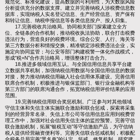
规范化、标准化建设，提高数据的可利用性，为大数据风险
分析提供充分的数据支撑。建立并完善纳税人涉税费信息数
据库，实现纳税人实名登记信息、生产经营信息、资产保有
和转让信息、纳税申报信息等各类信息按户、按人归集。
17.完善税收共治格局。协同相关部门探索建立全方
位、全链条的合作机制，推动税收执法协助，联合打击税费
违法行为，营造良好的税费环境。综合公安、人行、海关等
第三方数据分析和情报交换，精准锁定涉税费违法企业，实
施定向协同监管；与公安等部门构建税警一体化作战模式，
形成“税+N”合作共治格局，增强整体打击合力。
18.推进多领域信用互认。与全国信用信息共享平台建
立数据共享机制，加强纳税信用数据与全国信用信息的数据
对接，努力推动纳税信用融入社会信用体系建设。完善信用
联席合作机制，积极推进与银保监部门、银行业金融机构等
第三方部门的联席沟通合作，拓宽纳税信用评价结果的应用
范围。
19.完善纳税信用联合奖惩机制。广泛参与对其他领域
守信主体和失信主体实施联合激励和联合惩戒，探索将采集
到的经营异常名录、失信上市公司等信用信息应用到税费管
理工作中，加强对社会信用失信主体的监控预警。完善守信
联合激励机制，拓展“银税互动”等守信激励产品，为守信纳
税人提供经营融资便利等。完善失信联合惩戒机制，积极配
合税务总局完善“黑名单”的认定、惩戒、修复机制，研究建