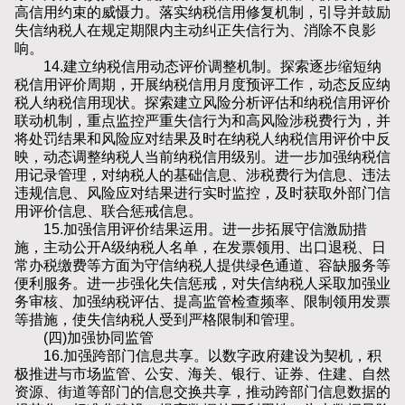
高信用约束的威慑力。落实纳税信用修复机制，引导并鼓励
失信纳税人在规定期限内主动纠正失信行为、消除不良影
响。
14.建立纳税信用动态评价调整机制。探索逐步缩短纳
税信用评价周期，开展纳税信用月度预评工作，动态反应纳
税人纳税信用现状。探索建立风险分析评估和纳税信用评价
联动机制，重点监控严重失信行为和高风险涉税费行为，并
将处罚结果和风险应对结果及时在纳税人纳税信用评价中反
映，动态调整纳税人当前纳税信用级别。进一步加强纳税信
用记录管理，对纳税人的基础信息、涉税费行为信息、违法
违规信息、风险应对结果进行实时监控，及时获取外部门信
用评价信息、联合惩戒信息。
15.加强信用评价结果运用。进一步拓展守信激励措
施，主动公开A级纳税人名单，在发票领用、出口退税、日
常办税缴费等方面为守信纳税人提供绿色通道、容缺服务等
便利服务。进一步强化失信惩戒，对失信纳税人采取加强业
务审核、加强纳税评估、提高监管检查频率、限制领用发票
等措施，使失信纳税人受到严格限制和管理。
(四)加强协同监管
16.加强跨部门信息共享。以数字政府建设为契机，积
极推进与市场监管、公安、海关、银行、证券、住建、自然
资源、街道等部门的信息交换共享，推动跨部门信息数据的