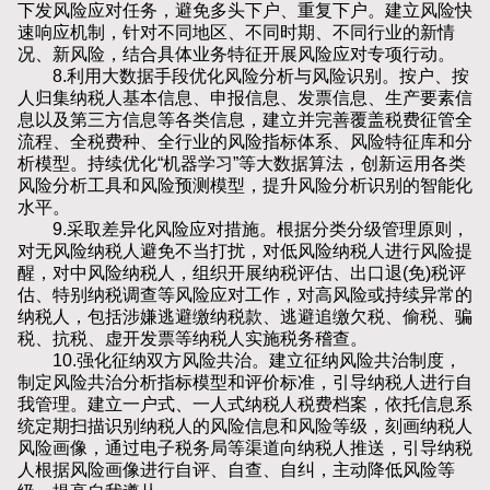
下发风险应对任务，避免多头下户、重复下户。建立风险快
速响应机制，针对不同地区、不同时期、不同行业的新情
况、新风险，结合具体业务特征开展风险应对专项行动。
8.利用大数据手段优化风险分析与风险识别。按户、按
人归集纳税人基本信息、申报信息、发票信息、生产要素信
息以及第三方信息等各类信息，建立并完善覆盖税费征管全
流程、全税费种、全行业的风险指标体系、风险特征库和分
析模型。持续优化“机器学习”等大数据算法，创新运用各类
风险分析工具和风险预测模型，提升风险分析识别的智能化
水平。
9.采取差异化风险应对措施。根据分类分级管理原则，
对无风险纳税人避免不当打扰，对低风险纳税人进行风险提
醒，对中风险纳税人，组织开展纳税评估、出口退(免)税评
估、特别纳税调查等风险应对工作，对高风险或持续异常的
纳税人，包括涉嫌逃避缴纳税款、逃避追缴欠税、偷税、骗
税、抗税、虚开发票等纳税人实施税务稽查。
10.强化征纳双方风险共治。建立征纳风险共治制度，
制定风险共治分析指标模型和评价标准，引导纳税人进行自
我管理。建立一户式、一人式纳税人税费档案，依托信息系
统定期扫描识别纳税人的风险信息和风险等级，刻画纳税人
风险画像，通过电子税务局等渠道向纳税人推送，引导纳税
人根据风险画像进行自评、自查、自纠，主动降低风险等