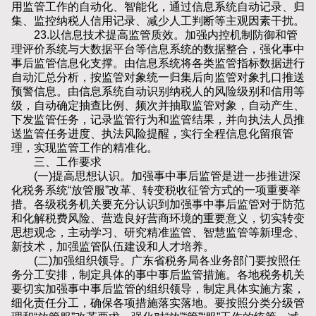
用监管工作的自动化、智能化，通过信息系统自动记录、归
集、监控纳税人信用记录、减少人工判断等主观因素干扰。
23.以信息技术提高监管质效。加强内控机制防御和管
理评价系统与大数据平台等信息系统的数据整合，强化事中
事后监管信息化支撑。由信息系统将各类监管指标数据进行
自动汇总分析，按监管对象统一归集后向监管对象扎口推送
预警信息。由信息系统自动识别纳税人的风险级别和信用等
级，自动确定抽查比例、频次并抽取监管对象，自动产生、
下发监管任务，记录监管行为和监管结果，并向执法人员推
送监管任务进度、执法风险提醒，实行全程信息化留痕管
理，实现监管工作的精准化。
三、工作要求
(一)提高思想认识。加强事中事后监管是进一步推进深
化税务系统“放管服”改革、转变税收征管方式的一项重要举
措。各级税务机关要充分认识到加强事中事后监管对于防范
和化解税费风险、营造良好营商环境的重要意义，切实转变
思想观念，主动学习、研究精准监管、智慧监管等新理念、
新技术，加强监管队伍建设和人才培养。
(二)加强组织领导。广东省税务局各业务部门要按照任
务分工安排，制定具体的事中事后监管措施。各地税务机关
要切实加强事中事后监管的组织领导，制定具体实施方案，
细化责任分工，确保各项措施落实落地。要按照分类分级管