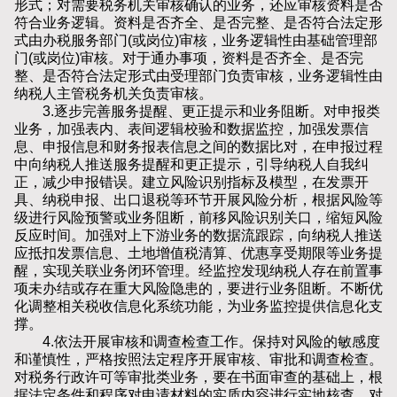
形式；对需要税务机关审核确认的业务，还应审核资料是否
符合业务逻辑。资料是否齐全、是否完整、是否符合法定形
式由办税服务部门(或岗位)审核，业务逻辑性由基础管理部
门(或岗位)审核。对于通办事项，资料是否齐全、是否完
整、是否符合法定形式由受理部门负责审核，业务逻辑性由
纳税人主管税务机关负责审核。
3.逐步完善服务提醒、更正提示和业务阻断。对申报类
业务，加强表内、表间逻辑校验和数据监控，加强发票信
息、申报信息和财务报表信息之间的数据比对，在申报过程
中向纳税人推送服务提醒和更正提示，引导纳税人自我纠
正，减少申报错误。建立风险识别指标及模型，在发票开
具、纳税申报、出口退税等环节开展风险分析，根据风险等
级进行风险预警或业务阻断，前移风险识别关口，缩短风险
反应时间。加强对上下游业务的数据流跟踪，向纳税人推送
应抵扣发票信息、土地增值税清算、优惠享受期限等业务提
醒，实现关联业务闭环管理。经监控发现纳税人存在前置事
项未办结或存在重大风险隐患的，要进行业务阻断。不断优
化调整相关税收信息化系统功能，为业务监控提供信息化支
撑。
4.依法开展审核和调查检查工作。保持对风险的敏感度
和谨慎性，严格按照法定程序开展审核、审批和调查检查。
对税务行政许可等审批类业务，要在书面审查的基础上，根
据法定条件和程序对申请材料的实质内容进行实地核查。对