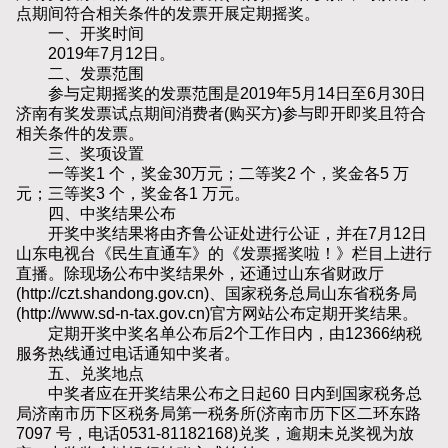
点期间符合相关条件的发票开展定期摇奖。
一、开奖时间
2019年7月12日。
二、发票范围
参与定期摇奖的发票范围是2019年5月14日至6月30日
济南有奖发票试点期间消费者(购买方)参与即开即奖且符合
相关条件的发票。
三、奖项设置
一等奖1 个，奖金30万元；二等奖2 个，奖金各5 万
元；三等奖3 个，奖金各1 万元。
四、中奖结果公布
开奖中奖结果将由齐鲁公证处进行公证，并在7月12日
山东电视台《民生直通车》的《发票摇奖啦！》栏目上进行
直播。除现场公布中奖结果外，还通过山东省财政厅
(http://czt.shandong.gov.cn)、国家税务总局山东省税务局
(http://www.sd-n-tax.gov.cn)官方网站公布定期开奖结果。
定期开奖中奖名单公布后2个工作日内，由12366纳税
服务热线通过电话通知中奖者。
五、兑奖地点
中奖者应在开奖结果公布之日起60 日内到国家税务总
局济南市历下区税务局第一税务所(济南市历下区二环东路
7097 号，电话0531-81182168)兑奖，逾期未兑奖视为放