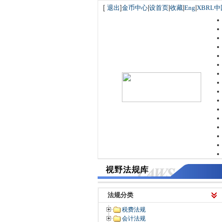
[
退出
]
金币中心
|
设首页
|
收藏
|
Eng
|
XBRL中
法规分类
税费法规
会计法规