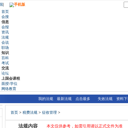
国
|
手机版
首页
会搜
信息
会报
资讯
法规
会说
职场
知识
百科
考试
交流
论坛
上国会课程
面授\学位
网络教育
我的法规
最新法规
点击最多
失效法规
资料下
首页
>
税费法规
>
征收管理
>
法规内容
本文仅供参考，如需引用请以正式文件为准