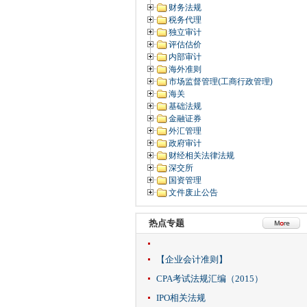
财务法规
税务代理
独立审计
评估估价
内部审计
海外准则
市场监督管理(工商行政管理)
海关
基础法规
金融证券
外汇管理
政府审计
财经相关法律法规
深交所
国资管理
文件废止公告
热点专题
【企业会计准则】
CPA考试法规汇编（2015）
IPO相关法规