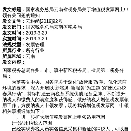
发文标题
：国家税务总局云南省税务局关于增值税发票网上申
领有关问题的通知
发文文号
：云税函[2019]92号
发文部门
：国家税务总局云南省税务局
发文时间
：2019-3-29
实施时间
：2019-3-29
法规类型
：发票管理
所属行业
：所有行业
所属区域
：云南
发文内容
：
国家税务总局各州、市、滇中新区税务局，省局第二税务分
局：
为落实党中央、国务院关于深化“放管服”改革、优化营商
环境的要求，深入开展以“新税务·新服务”为主题 的“便民办税
春风行动”，持续打造云南税务系统优质服务品牌，不断提升
纳税人和缴费人的满意度和获得感，做好纳税人增值税发票领
用工作，方便纳税人申领发票，现将我省增值税发票网上申领
相关事项通知如下：
一、进一步扩大增值税发票网上申领适用范围
(一)适用纳税人范围
已经实现办税人员实名信息采集和验证的纳税人，可以自