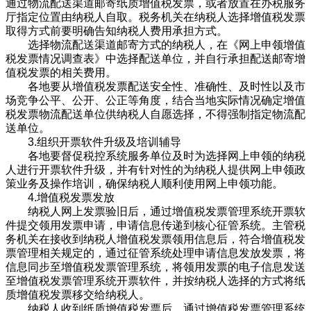
通过物流配送渠道邮寄纸质增值税发票，或者放置在办税服务
厅指定位置由纳税人自取。税务机关在纳税人选择增值税发票
取得方式前要明确告知纳税人费用承担方式。
选择物流配送渠道邮寄方式的纳税人，在《网上申领增值
税发票情况调查表》中选择配送单位，并自行承担配送邮寄增
值税发票的相关费用。
各地要从增值税发票配送安全性、准确性、及时性以及市
场竞争公平、公开、公正等角度，结合当地实际情况确定增值
税发票物流配送单位供纳税人自愿选择，不得强制指定物流配
送单位。
3.组织开票软件升级及培训辅导
各地要督促税控系统服务单位及时为选择网上申领的纳税
人进行开票软件升级，并有针对性的为纳税人提供网上申领政
策业务及操作培训，确保纳税人顺利使用网上申领功能。
4.增值税发票发放
纳税人网上发票验旧后，通过增值税发票管理系统开票软
件提交领用发票申请，申请信息传递到核心征管系统。主管税
务机关在接收到纳税人增值税发票领用信息后，符合增值税发
票管理相关规定的，通过征管系统处理申请信息发放发票，将
信息同步至增值税发票管理系统，将领用发票的电子信息发送
至增值税发票管理系统开票软件，并按纳税人选择的方式将纸
质增值税发票移交给纳税人。
纳税人收到纸质增值税发票后，通过增值税发票管理系统