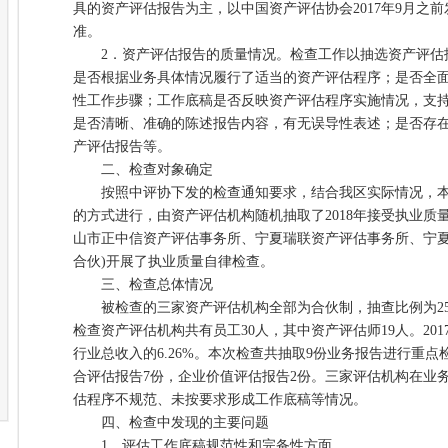
具的资产评估报告为主，以中国资产评估协会2017年9月之
准。
2．资产评估报告的质量情况。检查工作以抽选资产评估
是否根据业务具体情况履行了适当的资产评估程序；是否全
性工作步骤；工作底稿是否反映资产评估程序实施情况，支
是否清晰、准确的陈述报告内容，有无误导性表述；是否存
产评估报告等。
二、检查对象确定
按照中评协下发的检查通知要求，结合我区实际情况，本
的方式进行，由资产评估机构随机抽取了2018年接受执业质
山市正中信资产评估事务所、宁夏瑞联资产评估事务所、宁夏
合伙)开展了执业质量自律检查。
三、检查总体情况
被检查的三家资产评估机构全部为合伙制，抽查比例为25%。
检查资产评估机构共有员工30人，其中资产评估师19人。2017
行业总收入的6.26%。本次检查共抽取9份业务报告进行重
合评估报告7份，企业价值评估报告2份。三家评估机构在业
估程序不规范、未按要求形成工作底稿等情况。
四、检查中发现的主要问题
1、评估工作底稿规范性和完备性方面