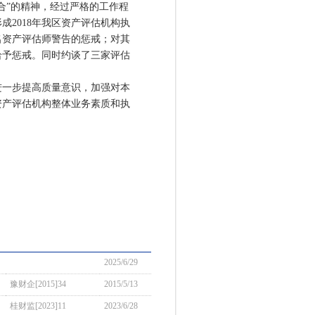
”的精神，经过严格的工作程
2018年我区资产评估机构执
名资产评估师警告的惩戒；对其
给予惩戒。同时约谈了三家评估
一步提高质量意识，加强对本
资产评估机构整体业务素质和执
2025/6/29
豫财企[2015]34
2015/5/13
桂财监[2023]11
2023/6/28