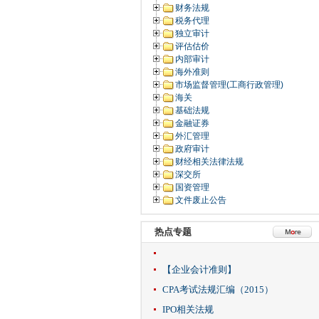
财务法规
税务代理
独立审计
评估估价
内部审计
海外准则
市场监督管理(工商行政管理)
海关
基础法规
金融证券
外汇管理
政府审计
财经相关法律法规
深交所
国资管理
文件废止公告
热点专题
【企业会计准则】
CPA考试法规汇编（2015）
IPO相关法规