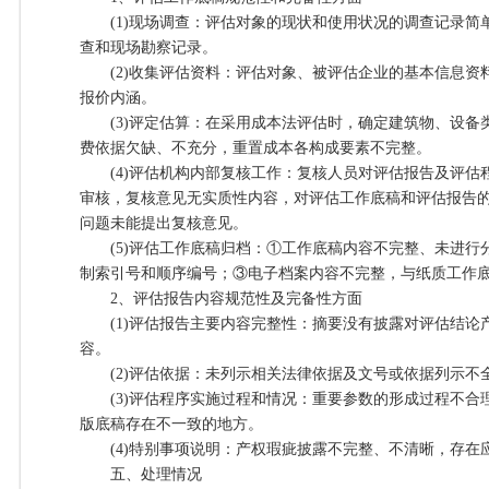
(1)现场调查：评估对象的现状和使用状况的调查记录简
查和现场勘察记录。
(2)收集评估资料：评估对象、被评估企业的基本信息资
报价内涵。
(3)评定估算：在采用成本法评估时，确定建筑物、设备
费依据欠缺、不充分，重置成本各构成要素不完整。
(4)评估机构内部复核工作：复核人员对评估报告及评估
审核，复核意见无实质性内容，对评估工作底稿和评估报告
问题未能提出复核意见。
(5)评估工作底稿归档：①工作底稿内容不完整、未进行
制索引号和顺序编号；③电子档案内容不完整，与纸质工作
2、评估报告内容规范性及完备性方面
(1)评估报告主要内容完整性：摘要没有披露对评估结论
容。
(2)评估依据：未列示相关法律依据及文号或依据列示不
(3)评估程序实施过程和情况：重要参数的形成过程不合
版底稿存在不一致的地方。
(4)特别事项说明：产权瑕疵披露不完整、不清晰，存在
五、处理情况