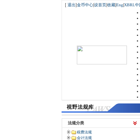
[
退出
]
金币中心
|
设首页
|
收藏
|
Eng
|
XBRL中
法规分类
税费法规
会计法规