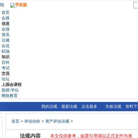
国
|
手机版
首页
会搜
信息
会报
资讯
法规
会说
职场
知识
百科
考试
交流
论坛
上国会课程
面授\学位
网络教育
我的法规
最新法规
点击最多
失效法规
资料下
首页
>
评估估价
>
资产评估法规
>
法规内容
本文仅供参考，如需引用请以正式文件为准