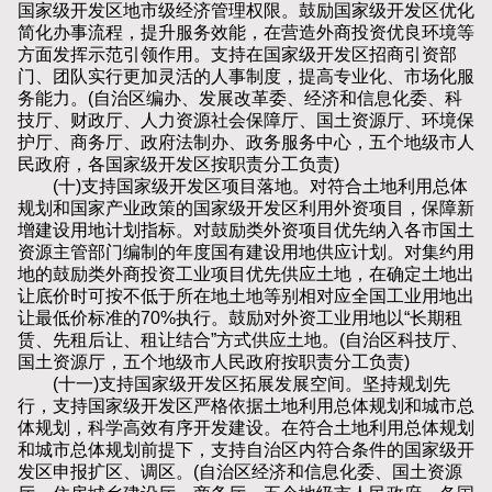
国家级开发区地市级经济管理权限。鼓励国家级开发区优化
简化办事流程，提升服务效能，在营造外商投资优良环境等
方面发挥示范引领作用。支持在国家级开发区招商引资部
门、团队实行更加灵活的人事制度，提高专业化、市场化服
务能力。(自治区编办、发展改革委、经济和信息化委、科
技厅、财政厅、人力资源社会保障厅、国土资源厅、环境保
护厅、商务厅、政府法制办、政务服务中心，五个地级市人
民政府，各国家级开发区按职责分工负责)
(十)支持国家级开发区项目落地。对符合土地利用总体
规划和国家产业政策的国家级开发区利用外资项目，保障新
增建设用地计划指标。对鼓励类外资项目优先纳入各市国土
资源主管部门编制的年度国有建设用地供应计划。对集约用
地的鼓励类外商投资工业项目优先供应土地，在确定土地出
让底价时可按不低于所在地土地等别相对应全国工业用地出
让最低价标准的70%执行。鼓励对外资工业用地以“长期租
赁、先租后让、租让结合”方式供应土地。(自治区科技厅、
国土资源厅，五个地级市人民政府按职责分工负责)
(十一)支持国家级开发区拓展发展空间。坚持规划先
行，支持国家级开发区严格依据土地利用总体规划和城市总
体规划，科学高效有序开发建设。在符合土地利用总体规划
和城市总体规划前提下，支持自治区内符合条件的国家级开
发区申报扩区、调区。(自治区经济和信息化委、国土资源