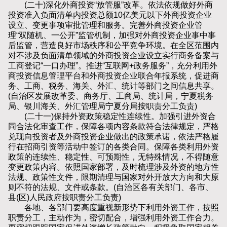
(二十)深化外商投资“放管服”改革。依法依规做好外商
投资准入负面清单内投资总额10亿美元以下外商投资企业
设立、变更事项审批管理和服务。完善外商投资企业管
理“双随机、一公开”监管机制，加强对外商投资企业事中事
后监管，营造良好市场秩序和公平竞争环境。在全区范围内
对不涉及负面清单领域的外商投资企业设立实行商务备案与
工商登记“一口办理”。推进“互联网+政务服务”，充分利用外
商投资信息管理平台和外商投资企业联合年报系统，促进商
务、工商、税务、海关、外汇、统计等部门之间信息共享。
(自治区发展改革委、商务厅、工商局、统计局，宁夏税务
局、银川海关、外汇管理局宁夏分局按职责分工负责)
(二十一)保持外资政策稳定性连续性。加强引进外资合
同合法化审查工作，保障各项内容条款符合法律规定，严格
兑现向投资者及外商投资企业做出的政策承诺，依法严格履
行在招商引资等活动中签订的各类合同。保障各类利用外资
政策的连续性、稳定性、可预期性，无特殊情况，不得随意
变更政策内容。依照国家部署，及时梳理涉及外资的地方性
法规、政策性文件，限期清理与国家对外开放大方向和大原
则不符的法规、文件或条款。(自治区各有关部门、各市、
县(区)人民政府按职责分工负责)
各地、各部门要高度重视新形势下利用外资工作，按照
职责分工，主动作为，密切配合，增强利用外资工作合力。