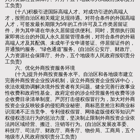
工负责)
(十八)积极引进国际高端人才。对成功引进的高端人
才，按照自治区相关规定兑现待遇。对符合条件的外国高端
人才，可签发最长期限为5年的工作许可及工作类居留证
件，并为其申请在华永久居留提供便利。同时，贯彻执行国
家即将出台的外国人永久居留管理条例，对符合条件的外籍
高端人才及其配偶、未成年子女申请签证、停居留证件的，
开通预约服务、“绿色通道”服务。(自治区公安厅、财政厅、
人力资源社会保障厅、外办，五个地级市人民政府按职责分
工负责)
六、优化外商投资服务环境
(十九)提升外商投资服务水平。自治区和各地级市建立
完善外商投资企业投诉机制，设立外商投资企业投诉中心，
依法依规协调解决境外投资者有关问题。健全完善行政事业
性收费和政府性基金、政府定价的涉企经营服务性收费等涉
企收费目录清单制度。严厉打击侵权假冒行为，加大对外商
投资企业反映较多的侵犯商业秘密、商标恶意抢注和商业标
识混淆不正当竞争、专利侵权假冒、网络盗版侵权等知识产
权侵权违法行为的惩治力度，坚决制止限制外商投资企业依
法跨区域经营、搬迁、注销等行为。(自治区发展改革委、
科技厅、司法厅、财政厅、商务厅、物价局、工商局，五个
地级市人民政府按职责分工负责)