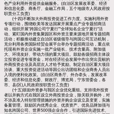
色产业利用外资提供金融服务。(自治区发展改革委、经济
和信息化委、商务厅、金融工作局，五个地级市人民政府按
职责分工负责)
(十四)不断加大外商投资促进工作力度。实施利用外资
专项行动，围绕欧美等发达国家开展重点产业专题招商活
动，组织开展“跨国公司宁夏行”“全球知名企业宁夏行”活
动、紧盯国内外资集聚园区和外资主要来源地开展专题招商
活动；积极推动建立自治区省级领导与跨国公司互访机制，
充分利用各类国际经贸会展平台举办专题招商活动，重点依
托现有外资企业实施一批产业链长、技术含量高、附加值
大、环境友好、带动力强的重大项目。鼓励各级招商主体设
立投资促进专项资金，对在经济社会发展中作出突出贡献的
外商投资企业及高层次人才给予奖励。制定自治区重大项目
洽谈、重大投资促进活动等因公出访团组和企业商务人员出
入境的便利化政策。(自治区商务厅、外办牵头，发展改革
委、经济和信息化委、财政厅、博览局，宁东管委会，各
市、县(区)人民政府按职责分工负责)
(十五)鼓励外资参与我区企业优化重组。支持境外投资
者以并购方式在我区设立外商投资企业，除关联并购外，对
不涉及准入特别管理措施的外资并购企业设立及变更，实施
备案管理。鼓励区内优秀企业、优质资产、优良品牌加强与
知名跨国公司、世界500强企业合作，引进国际先进技术、