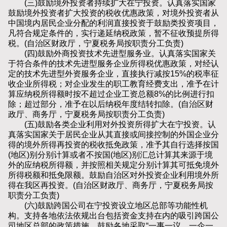
(三)鼓励境外投资者持续扩大在宁投资。认真落实国家
鼓励境外投资者扩大投资的税收优惠政策，对境外投资者从
中国境内居民企业分配的利润直接投资于鼓励类投资项目，
凡符合规定条件的，实行递延纳税政策，暂不征收预提所得
税。(自治区财政厅，宁夏税务局按职责分工负责)
(四)鼓励外商投资技术先进型服务业。认真落实国家关
于符合条件的技术先进型服务企业所得税优惠政策，对经认
定的技术先进型外资服务企业，直接执行减按15%的税率征
收企业所得税；对企业发生的职工教育经费支出，准予在计
算应纳税所得额时按不超过企业工资总额8%的比例进行扣
除；超过部分，准予在以后纳税年度结转扣除。(自治区财
政厅、商务厅，宁夏税务局按职责分工负责)
(五)鼓励各类企业利用对外投资所得扩大在宁投资。认
真落实国家关于居民企业从其直接或间接控制的外国企业分
得的境外所得再投资的税收抵免政策，准予其自行选择按国
(地区)别分别计算或者不按国(地区)别汇总计算其来源于境
外的应纳税所得额，并按照相关规定分别计算其可抵免境外
所得税额和抵免限额。鼓励自治区对外投资企业利用境外所
得在我区再投资。(自治区财政厅、商务厅，宁夏税务局按
职责分工负责)
(六)鼓励跨国公司在宁投资设立地区总部等功能性机
构。支持各地依法依规出台包括资金支持在内的吸引跨国公
司地区总部的政策措施，鼓励各地采取“一事一议、一企一