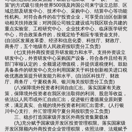
策”的方式吸引境外世界500强及跨国公司来宁设立总部、区
域总部及研发中心、技术中心、采购中心、结算中心等功能
性机构。对符合条件的在宁投资企业，可享受自治区创新驱
动相关扶持政策；对跨国公司独立建设或与我区联合共建的
重点实验室、工程研究中心、企业技术中心、临床医学研究
中心，符合政策条件的，按规定给予相应专项资金支持。
(自治区发展改革委、经济和信息化委、科技厅、财政厅、
商务厅，五个地级市人民政府按职责分工负责)
(七)支持外商投资提升研发能力和水平。支持外资设立
研发中心，外资研发中心采购国产设备，符合条件且经有关
部门审核认定的，全额退还增值税，并提供退税便利。鼓励
具备条件的研发中心充分利用国家关于科技创新相关进口税
收优惠政策提升研发能力和水平。(自治区科技厅、财政
厅、商务厅，宁夏税务局、银川海关按职责分工负责)
(八)保障境外投资者利润自由汇出。落实国家有关政
策，保障境外投资者在我区依法取得的利润、股息等收益，
依法以人民币或外汇自由汇出，促进银行遵循展业原则要
求，满足真实、合规的境外投资者利润汇出需求。(人行银
川中心支行、外汇管理局宁夏分局按职责分工负责)
三、稳步打造国家级开发区外商投资集聚载体
(九)充分赋予国家级开发区投资管理权限。落实国家级
开发区限额内外商投资企业管理权限，依照法律、法规赋予