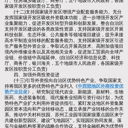
厅、住房城乡建设厅、商务厅，五个地级市人民政府，各国
家级开发区按职责分工负责)
(十二)支持国家级开发区增强产业配套服务能力。充分
发挥国家级开发区吸收外资载体功能，进一步增强开发区产
业集聚能力，促进开发区转型升级和创新发展。整合自治区
支持开发区建设的各类政策性资源，支持国家级开发区开展
科技创新、生态环保、公共服务等领域项目建设，提升承接
高水平制造业转移的配套服务能力。支持国家级开发区引进
生产服务型外资企业，争取试点开展高技术、高附加值项目
境内外维修业务以及其他相关业务，促进加工贸易向全球产
业链、价值链中高端延伸。(自治区经济和信息化委、科技
厅、商务厅，银川海关，五个地级市人民政府，各国家级开
发区按职责分工负责)
四、加强外商投资促进
(十三)引导外资投向自治区优势特色产业。争取国家支
持将我区更多的优势特色产业列入《
中西部地区外商投资优
势产业目录
》。研究制定现代农业、新能源、新材料、生物
医药、先进装备制造、现代服务业招商引资行动计划，为优
势特色产业扩大利用外资提供指引。紧盯发达地区外资集聚
园区资本流向和产业转移动态，建立承接产业转移的合作关
系。推动中关村科技园、苏州工业园等国家级重点园区来宁
共建创新型园区、建设“飞地园区”，实现园区协同发展。落
实与金融机构签署的战略合作协议，支持金融机构为优势特