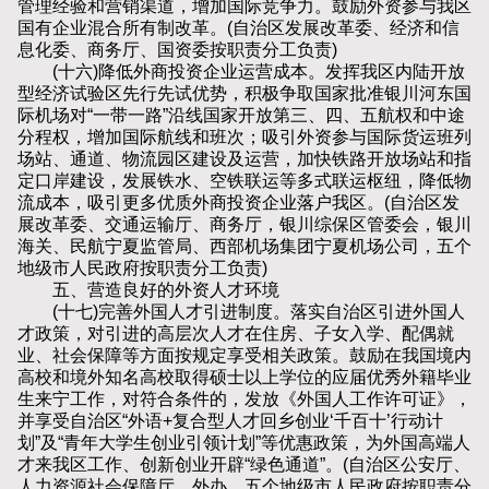
管理经验和营销渠道，增加国际竞争力。鼓励外资参与我区
国有企业混合所有制改革。(自治区发展改革委、经济和信
息化委、商务厅、国资委按职责分工负责)
(十六)降低外商投资企业运营成本。发挥我区内陆开放
型经济试验区先行先试优势，积极争取国家批准银川河东国
际机场对“一带一路”沿线国家开放第三、四、五航权和中途
分程权，增加国际航线和班次；吸引外资参与国际货运班列
场站、通道、物流园区建设及运营，加快铁路开放场站和指
定口岸建设，发展铁水、空铁联运等多式联运枢纽，降低物
流成本，吸引更多优质外商投资企业落户我区。(自治区发
展改革委、交通运输厅、商务厅，银川综保区管委会，银川
海关、民航宁夏监管局、西部机场集团宁夏机场公司，五个
地级市人民政府按职责分工负责)
五、营造良好的外资人才环境
(十七)完善外国人才引进制度。落实自治区引进外国人
才政策，对引进的高层次人才在住房、子女入学、配偶就
业、社会保障等方面按规定享受相关政策。鼓励在我国境内
高校和境外知名高校取得硕士以上学位的应届优秀外籍毕业
生来宁工作，对符合条件的，发放《外国人工作许可证》，
并享受自治区“外语+复合型人才回乡创业‘千百十’行动计
划”及“青年大学生创业引领计划”等优惠政策，为外国高端人
才来我区工作、创新创业开辟“绿色通道”。(自治区公安厅、
人力资源社会保障厅、外办，五个地级市人民政府按职责分