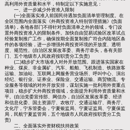
高利用外资质量和水平，特制定以下实施意见：
一、进一步减少外资准入限制
(一)全面落实准入前国民待遇加负面清单管理制度。在
全区范围内全面落实《外商投资准入特别管理措施》(负面
清单)，各地各部门不得针对负面清单之外的领域，专门设
置外商投资准入的限制条件。加快自由贸易试验区改革试点
经验复制推广工作，确保按期全面复制推广符合内陆地区条
件的各项经验，进一步增强外商投资环境的开放度、透明
度、规范性。(自治区发展改革委、商务厅牵头，各有关部
门、五个地级市人民政府按职责分工负责)
(二)稳步扩大市场准入对外开放范围。跟进落实国家在
种业、煤炭、非金属矿、汽车、船舶、飞机制造、铁路旅客
运输、加油站、互联网上网服务营业场所、呼叫中心、演出
经纪、银行业、证券业、保险业、交通运输、商贸物流、专
业服务等领域的对外开放安排，谋划实施一批利用外资重点
项目，稳步扩大外商投资领域，全面提升利用外资质量和水
平。(自治党委宣传部、网信办，自治区发展改革委、经济
和信息化委、国土资源厅、农牧厅、交通运输厅、商务厅、
文化厅，宁东管委会，宁夏银监局、宁夏证监局、宁夏保监
局，民航宁夏监管局，五个地级市人民政府按职责分工负
责)
二、全面落实外资财税扶持政策