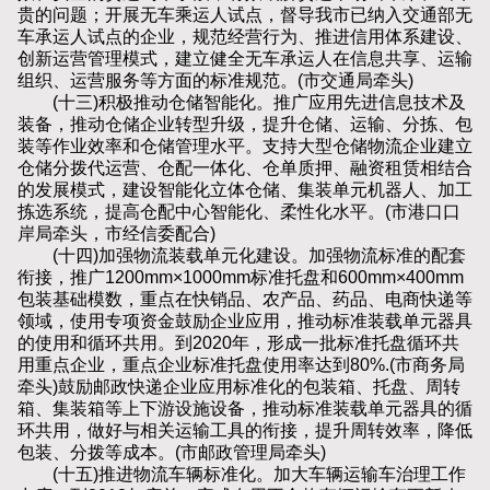
贵的问题；开展无车乘运人试点，督导我市已纳入交通部无
车承运人试点的企业，规范经营行为、推进信用体系建设、
创新运营管理模式，建立健全无车承运人在信息共享、运输
组织、运营服务等方面的标准规范。(市交通局牵头)
(十三)积极推动仓储智能化。推广应用先进信息技术及
装备，推动仓储企业转型升级，提升仓储、运输、分拣、包
装等作业效率和仓储管理水平。支持大型仓储物流企业建立
仓储分拨代运营、仓配一体化、仓单质押、融资租赁相结合
的发展模式，建设智能化立体仓储、集装单元机器人、加工
拣选系统，提高仓配中心智能化、柔性化水平。(市港口口
岸局牵头，市经信委配合)
(十四)加强物流装载单元化建设。加强物流标准的配套
衔接，推广1200mm×1000mm标准托盘和600mm×400mm
包装基础模数，重点在快销品、农产品、药品、电商快递等
领域，使用专项资金鼓励企业应用，推动标准装载单元器具
的使用和循环共用。到2020年，形成一批标准托盘循环共
用重点企业，重点企业标准托盘使用率达到80%.(市商务局
牵头)鼓励邮政快递企业应用标准化的包装箱、托盘、周转
箱、集装箱等上下游设施设备，推动标准装载单元器具的循
环共用，做好与相关运输工具的衔接，提升周转效率，降低
包装、分拨等成本。(市邮政管理局牵头)
(十五)推进物流车辆标准化。加大车辆运输车治理工作