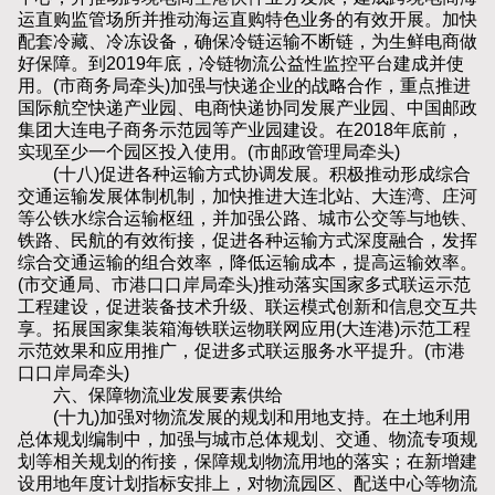
运直购监管场所并推动海运直购特色业务的有效开展。加快
配套冷藏、冷冻设备，确保冷链运输不断链，为生鲜电商做
好保障。到2019年底，冷链物流公益性监控平台建成并使
用。(市商务局牵头)加强与快递企业的战略合作，重点推进
国际航空快递产业园、电商快递协同发展产业园、中国邮政
集团大连电子商务示范园等产业园建设。在2018年底前，
实现至少一个园区投入使用。(市邮政管理局牵头)
(十八)促进各种运输方式协调发展。积极推动形成综合
交通运输发展体制机制，加快推进大连北站、大连湾、庄河
等公铁水综合运输枢纽，并加强公路、城市公交等与地铁、
铁路、民航的有效衔接，促进各种运输方式深度融合，发挥
综合交通运输的组合效率，降低运输成本，提高运输效率。
(市交通局、市港口口岸局牵头)推动落实国家多式联运示范
工程建设，促进装备技术升级、联运模式创新和信息交互共
享。拓展国家集装箱海铁联运物联网应用(大连港)示范工程
示范效果和应用推广，促进多式联运服务水平提升。(市港
口口岸局牵头)
六、保障物流业发展要素供给
(十九)加强对物流发展的规划和用地支持。在土地利用
总体规划编制中，加强与城市总体规划、交通、物流专项规
划等相关规划的衔接，保障规划物流用地的落实；在新增建
设用地年度计划指标安排上，对物流园区、配送中心等物流