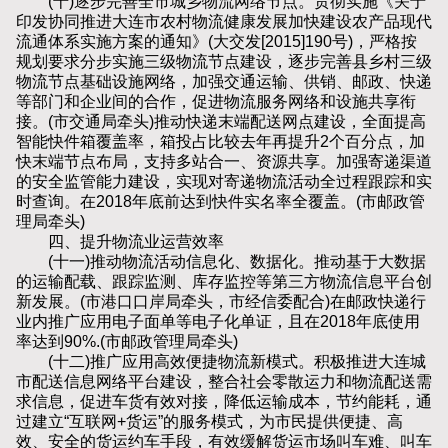
(十)逐步完善全市城乡物流网络节点。贯彻实施《关于
印发协同推进大连市农村物流健康发展加快建设农产品现代
流通体系实施方案的通知》(大交发[2015]190号)，严格按
规划要求分步实施三级物流节点建设，逐步完善县乡村三级
物流节点基础设施网络，加强交通运输、供销、邮政、快递
等部门和企业间的合作，促进物流服务网络和设施共享衔
接。(市交通局牵头)推动快递末端配送网点建设，全面提高
智能快件箱覆盖率，箱投占比较去年再提升2个百分点，加
快末端节点布局，支持多站合一、资源共享。加强寄递渠道
的安全监管能力建设，实现对寄递物流活动全过程跟踪和实
时查询。在2018年底前达到快件实名率全覆盖。(市邮政管
理局牵头)
四、提升物流业运营效率
(十一)推动物流活动信息化、数据化。推动基于大数据
的运输配载、跟踪监测、库存监控等第三方物流信息平台创
新发展。(市港口口岸局牵头，市经信委配合)在邮政快递行
业内推广应用电子面单等电子化单证，且在2018年底使用
率达到90%.(市邮政管理局牵头)
(十二)推广应用高效便捷物流新模式。积极推进大连城
市配送信息网络平台建设，整合社会零散运力和物流配送需
求信息，促进车货有效对接，降低运输成本，节约能耗，通
过建立“互联网+货运”的服务模式，为市民提供便捷、高
效、安全的货运约车手段，有效缓解货运市场叫车难、叫车