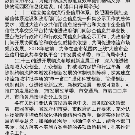
数据应用示范，为提升物流资源配置效率提供基础支撑，加
快物流园区信息化建设。(市港口口岸局牵头)
(二十二)建立健全物流行业信用体系。按照国务院社会
诚信体系建设和政府部门涉企信息统一归集公示工作的总体
要求，通过大连市公共信用信息服务平台和大连市企业信用
信息共享交换平台持续推进政府部门间涉企信息共享交换，
重点做好行政许可和行政处罚信息归集公示工作，为政府部
门间开展协同监管和联合惩戒提供依据，共同促进物流市场
规范发展。2018年底前，力争在全市范围内上线“大连市企
业信用信息共享交换平台”.(市发展改革委、市工商局牵头)
(二十三)推进开展物流领域创新发展工作。深入推进物
流领域大众创业、万众创新，打破地方保护和行业垄断，破
除制约物流降本增效和创新发展的体制机制障碍，探索建立
物流领域审批事项的“单一窗口”.强化科技创新、管理创新、
机制创新，促进物流新业态、新模式发展，形成可复制、可
推广的发展经验。(市发展改革委、市交通局、市港口口岸
局、市商务局按职责分工负责)
各有关部门要认真贯彻落实党中央、国务院的决策部
署，按照省委、省政府和市委、市政府的工作要求，充分认
识物流降本增效对深化供给侧结构性改革、促进实体经济发
展的重要意义，加强组织领导，明确任务分工，结合本部门
实际，深入落实本实施方案明确的各项政策措施，扎实推进
相关工作。