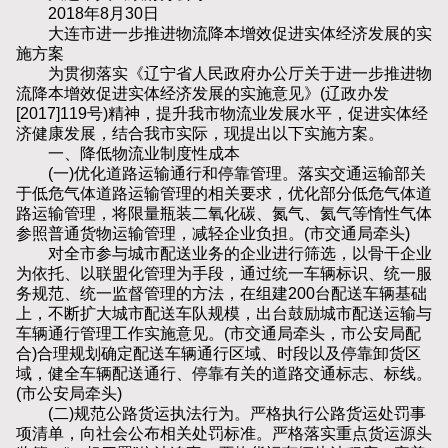
2018年8月30日
大连市进一步推进物流降本增效促进实体经济发展的实
施方案
为贯彻落实《辽宁省人民政府办公厅关于进一步推进物
流降本增效促进实体经济发展的实施意见》(辽政办发
[2017]119号)精神，提升我市物流业发展水平，促进实体经
济健康发展，结合我市实际，现提出以下实施方案。
一、降低物流业制度性成本
(一)优化道路运输通行和停靠管理。落实交通运输部关
于低危气体道路运输管理的相关要求，优化部分低危气体道
路运输管理，将限量瓶装二氧化碳、氮气、氦气等惰性气体
参照普通货物运输管理，减轻企业负担。(市交通局牵头)
对全市参与城市配送业务的企业进行筛选，以骨干企业
为依托、以联盟化管理为手段，通过统一车辆标识、统一服
务规范、统一监督管理的方法，在组建200台配送车辆基础
上，不断扩大城市配送车队规模，出台鼓励城市配送运输与
车辆通行管理工作实施意见。(市交通局牵头，市公安局配
合)合理规划确定配送车辆通行区域、时段以及停靠卸货区
域，健全车辆配送通行、停靠有关的道路交通标志、标线。
(市公安局牵头)
(二)规范公路货运执法行为。严格执行公路货运处罚事
项清单，向社会公布相关处罚标准。严格落实重点货运源头