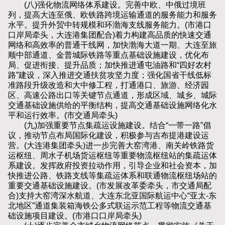
(八)强化物流网络体系建设。完善中欧、中俄过境班
列，提高大连至俄、欧铁路跨境运输通道的服务能力和服务
水平。提升外贸中转规模和环渤海支线服务能力。(市港口
口岸局牵头，大连港集团配合)着力构建高品质的快速交通
网络和高效率的普通干线网，加快渤海大道一期、大连至旅
顺中部通道、金普城际铁路等重点基础设施建设，优化布
局、促进衔接、提升品质；加快推进通屯油路和“四好农村
路”建设，深入推进交通扶贫攻坚力度；强化国省干线低标
准路段升级改造和大中修工程，打通港口、旅游、经济园
区、高速公路出口等关键节点通道，形成区域、城乡、城际
交通基础设施供给的平衡结构，提高交通基础设施网络化水
平和运行效率。(市交通局牵头)
(九)加强重要节点集疏运设施建设。结合“一带一路”倡
议，推动节点布局国际化建设，积极参与吉布提港建设运
营。(大连港集团牵头)进一步完善大窑湾港、南关岭铁路货
运枢纽、周水子机场货运枢纽等重要物流枢纽站的集疏运体
系建设。发挥政府投资拉动作用，引导企业和社会资本，加
快推进公路、铁路支线等集疏运体系和联通物流枢纽场站的
重要交通基础设施建设。(市发展改革委牵头，市交通局配
合)支持大窑湾深水航道、大连东北亚国际航运中心“亚太-东
北地区”通道集装箱海铁公多式联运示范工程等物流交通基
础设施项目建设。(市港口口岸局牵头)