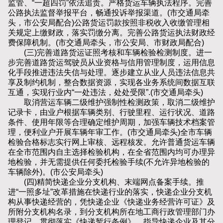
监管、“一超四罚”依法追责。严格货运车辆执法程序。完善
公路执法监督举报平台，畅通投诉举报渠道。(市交通局牵
头，市公安局配合)公路货运罚款按照非税收入收缴管理相
关规定上缴财政，落实罚缴分离。完善公路货运执法财政经
费保障机制。(市交通局牵头，市公安局、市财政局配合)
(三)完善道路货运证照考核和车辆检验检测制度。进一
步完善道路货运驾驶员从业资格与信用管理制度，运用信息
化手段推进违法失信与处理。逐步建立从业人员违法信息共
享及制约机制，整合数据资源，实现各业务系统间数据互联
互通，实现行业内“一处违法，处处受限”.(市交通局牵头)
取消营运车辆二级维护强制性检测政策，取消二级维护
记录卡，由业户根据车辆类别、行驶里程、运行状况、道路
条件、使用年限等合理确定维护周期，加强车辆技术档案管
理，便利业户开展车辆年审工作。(市交通局牵头)全市车辆
检验合格标志实行网上审核、远程核发。允许普通货运车辆
在全市范围内自主选择检验机构，在全省范围内均可办理异
地检验，并无需提供任何委托检验手续(不允许异地检验的
车辆除外)。(市公安局牵头)
(四)精简快递企业分支机构、末端网点备案手续。推
进“一照多址”改革措施在快递行业的落实，快递企业分支机
构从事快递经营的，凭快递企业《快递业务经营许可证》及
所附分支机构名录，到分支机构所在地工商行政管理部门办
理登记。贯彻落实《快递暂行条例》，指导快递企业及其分