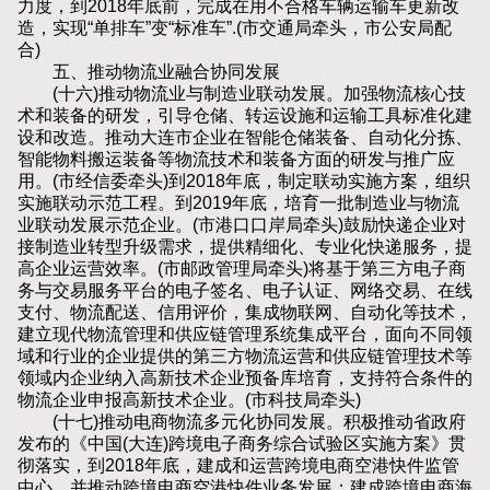
力度，到2018年底前，完成在用不合格车辆运输车更新改
造，实现“单排车”变“标准车”.(市交通局牵头，市公安局配
合)
五、推动物流业融合协同发展
(十六)推动物流业与制造业联动发展。加强物流核心技
术和装备的研发，引导仓储、转运设施和运输工具标准化建
设和改造。推动大连市企业在智能仓储装备、自动化分拣、
智能物料搬运装备等物流技术和装备方面的研发与推广应
用。(市经信委牵头)到2018年底，制定联动实施方案，组织
实施联动示范工程。到2019年底，培育一批制造业与物流
业联动发展示范企业。(市港口口岸局牵头)鼓励快递企业对
接制造业转型升级需求，提供精细化、专业化快递服务，提
高企业运营效率。(市邮政管理局牵头)将基于第三方电子商
务与交易服务平台的电子签名、电子认证、网络交易、在线
支付、物流配送、信用评价，集成物联网、自动化等技术，
建立现代物流管理和供应链管理系统集成平台，面向不同领
域和行业的企业提供的第三方物流运营和供应链管理技术等
领域内企业纳入高新技术企业预备库培育，支持符合条件的
物流企业申报高新技术企业。(市科技局牵头)
(十七)推动电商物流多元化协同发展。积极推动省政府
发布的《中国(大连)跨境电子商务综合试验区实施方案》贯
彻落实，到2018年底，建成和运营跨境电商空港快件监管
中心，并推动跨境电商空港快件业务发展；建成跨境电商海