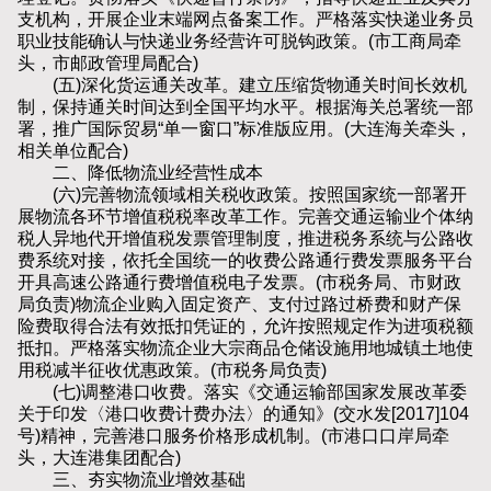
支机构，开展企业末端网点备案工作。严格落实快递业务员
职业技能确认与快递业务经营许可脱钩政策。(市工商局牵
头，市邮政管理局配合)
(五)深化货运通关改革。建立压缩货物通关时间长效机
制，保持通关时间达到全国平均水平。根据海关总署统一部
署，推广国际贸易“单一窗口”标准版应用。(大连海关牵头，
相关单位配合)
二、降低物流业经营性成本
(六)完善物流领域相关税收政策。按照国家统一部署开
展物流各环节增值税税率改革工作。完善交通运输业个体纳
税人异地代开增值税发票管理制度，推进税务系统与公路收
费系统对接，依托全国统一的收费公路通行费发票服务平台
开具高速公路通行费增值税电子发票。(市税务局、市财政
局负责)物流企业购入固定资产、支付过路过桥费和财产保
险费取得合法有效抵扣凭证的，允许按照规定作为进项税额
抵扣。严格落实物流企业大宗商品仓储设施用地城镇土地使
用税减半征收优惠政策。(市税务局负责)
(七)调整港口收费。落实《交通运输部国家发展改革委
关于印发〈港口收费计费办法〉的通知》(交水发[2017]104
号)精神，完善港口服务价格形成机制。(市港口口岸局牵
头，大连港集团配合)
三、夯实物流业增效基础