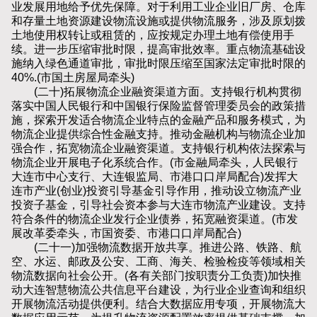
业发展用地给予优先保障。对于利用工业企业旧厂房、仓库
和存量土地资源建设物流设施或提供物流服务，涉及原划拨
土地使用权转让或租赁的，应按规定办理土地有偿使用手
续。进一步压缩审批时限，提高审批效率。重点物流基础设
施纳入绿色通道审批，审批时限压缩至国家法定审批时限的
40%.(市国土房屋局牵头)
(二十)拓展物流企业融资渠道方面。支持银行机构贯彻
落实中国人民银行和中国银行保险监督管理委员会的政策措
施，探索开发适合物流企业特点的金融产品和服务模式，为
物流企业提供综合性金融支持。推动金融机构与物流企业加
强合作，拓宽物流企业融资渠道。支持银行机构依法探索与
物流企业开展电子化系统合作。(市金融局牵头，人民银行
大连市中心支行、大连银监局、市港口口岸局配合)发挥大
连市产业(创业)投资引导基金引导作用，推动设立物流产业
投资子基金，引导社会资本参与大连市物流产业建设。支持
符合条件的物流企业发行企业债券，拓宽融资渠道。(市发
展改革委牵头，市国资委、市港口口岸局配合)
(二十一)加强物流数据开放共享。推进公路、铁路、航
空、水运、邮政及公安、工商、海关、检验检疫等领域相关
物流数据向社会公开。(各有关部门按职责分工负责)加快推
动大连智慧物流公共信息平台建设，为行业企业查询和组织
开展物流活动提供便利。结合大数据应用专项，开展物流大