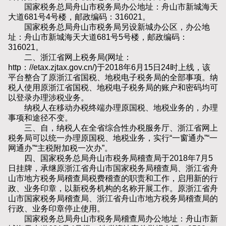
国家税务总局舟山市税务局办公地址：舟山市新城海天
大道681号4号楼，邮政编码：316021。
国家税务总局舟山市税务局另设新城办公区，办公地
址：舟山市新城海天大道681号5号楼，邮政编码：
316021。
二、浙江省网上税务局(网址：
http：//etax.zjtax.gov.cn/)于2018年6月15日24时上线，该
平台整合了原浙江省国税、地税电子税务局的全部事项。纳
税人使用原浙江省国税、地税电子税务局的账户和密码均可
以登录办理涉税业务。
纳税人在移动办税终端办理原国税、地税业务的，办理
事项和途径不变。
三、自，纳税人在全省综合性办税服务厅、浙江省网上
税务局可以统一办理原国税、地税业务，实行“一窗通办”“一
网通办”“主税附加税一次办”。
四、国家税务总局舟山市税务局稽查局于2018年7月5
日挂牌，承继原浙江省舟山市国家税务局稽查局、浙江省舟
山市地方税务局稽查局税费稽查的职责和工作，启用新的行
政、业务印章，以新税务机构的名称开展工作。原浙江省舟
山市国家税务局稽查局、浙江省舟山市地方税务局稽查局的
行政、业务印章停止使用。
国家税务总局舟山市税务局稽查局办公地址：舟山市新