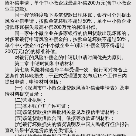
险补偿申请，单个中小微企业最高补偿200万元(含中小微企
业主贷款)。
同一授信额度项下多笔贷款出现坏账，银行可分别提出
风险补偿申请，按照单笔坏账不超过50%，单个中小微企业
贷款坏账损失最高补偿200万元的标准补偿。
同一家中小微企业在多家银行的信用贷款出现坏账的，
对多家银行申请风险补偿金的，按照单笔坏账不超过50%，
单个中小微企业(含中小微企业主)累计补偿金额不得超过
200万元(含)的标准补偿。
对银行的风险补偿金的申请以申请时间优先为原则。
第二章 申请时间和申请材料
第七条 风险补偿金每半年受理一次，银行可对符合上
述条件的坏账损失，于正式受理通知发布后15个工作日内
提出申请，申请材料包括：
(一)《深圳市中小微企业贷款风险补偿金申请表》及申
请材料提交目录；
(二)营业执照；
(三)基本账户开户许可证；
(四)该笔贷款授信审批相关意见及授信申请材料；
(五)该笔贷款借款合同、借据等放款证明材料；
(六)银行坏账损失的情况说明及中国人民银行征信报告
查询结果中该笔贷款的分类情况；