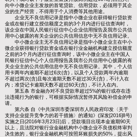
向中小微企业主发放的首笔贷款、信用贷款，必须用于其企
业的生产经营，不得用于个人消费等其他用途。
企业无不良信用记录是指中小微企业在获得银行贷款资
金或在银行建立授信额度之前的3个月内进行征信查询时，
该企业在中国人民银行征信中心企业信用报告及我市公共信
用中心披露的有关企业的公共信用信息中无不良信用记录。
中小微企业主无不良信用记录是指中小微企业主在中小
微企业获得银行贷款资金或在银行业金融机构建立授信额度
之前的3个月内进行征信查询时，该中小微企业主在中国人
民银行征信中心个人信用报告及我市公共信用中心披露的有
关企业主的公共信用信息中无不良信用记录。其中，个人信
用卡两年内逾期不超过6次(含)，以及个人贷款两年内逾期
不超过两次(含)且每次逾期天数不超过30天(含)，不计入在
内；准贷记卡逾期天数不超过60天(含)，不计入在内。
第五条 市金融办对不良贷款率超过5%的银行或存在违
法违规行为的银行，可根据实际情况暂停其风险补偿金的申
请。
第六条 自《中共深圳市委深圳市人民政府印发〈关于
支持企业提升竞争力的若干措施〉的通知》(深发[2016]8号)
实施之日(2016年3月23日)后，贷款项目出现本金逾期90天
以上，且法院对银行业金融机构中小微企业不良债权终审判
决生效的，银行业金融机构可按照坏账损失的50%，提出风