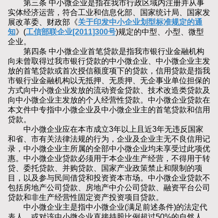
第三条 中小微企业是指在我市行政区域内注册并从事
实体经济运营，符合工业和信息化部、国家统计局、国家发
展改革委、财政部《
关于印发中小企业划型标准规定的通
知
》(
工信部联企业[2011]300号
)规定的中型、小型、微型
企业。
第四条 中小微企业首笔贷款是指我市银行业金融机构
向未曾取得过我市银行贷款的中小微企业、中小微企业主发
放的首笔贷款或首次授信额度项下的贷款，信用贷款是指我
市银行业金融机构以无抵押、无质押、无企事业单位担保的
方式向中小微企业发放的流动资金贷款、技术改造类贷款及
向中小微企业主发放的个人经营性贷款。中小微企业贷款在
本文件中专指中小微企业及中小微企业主的首笔贷款和信用
贷款。
中小微企业应在本市成立3年以上且近3年无违反国家
和省、市有关法律法规的行为，企业及企业主无不良信用记
录，中小微企业主所属的全部中小微企业均未享受过此项优
惠。中小微企业贷款必须用于本企业生产经营，不得用于转
贷、委托贷款、并购贷款、国家产业政策禁止和限制的项
目，以及参与民间借贷和投资资本市场。中小微企业贷款不
包括房地产公司贷款、房地产中介公司贷款、融资平台公司
贷款和非生产经营性固定资产投资项目贷款。
中小微企业主是指中小微企业(满足前述条件)的法定代
表人，或对该中小微企业直接持股比例超过50%的自然人。