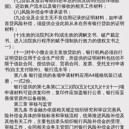
(七)贷款发放后每期归还本息的情况说明(包括详细数
据)、还款账户流水以及银行催收的相关工作材料；
(八)风险补偿金申请承诺书；
(九)企业及企业主无不良信用记录的证明材料，如申请
首贷风险补偿，须提供企业此前从未在所有银行贷款的证明
材料；
(十)生效的法院判决书(或生效的调解文书、破产裁定
书、进入法院执行程序的赋予强制执行效力的债权文书之
一)；
(十一)对中小微企业主发放贷款的，银行机构必须自行
证明贷款仅用于企业生产经营，所提供的证明材料包括但不
限于借款合同、授信协议、贸易合同、发票、受托支付申请
书(自主支付除外)、银行流水等；
第八条 银行提供的各项申请材料应用A4规格纸装订成
册，一式2份。
银行提供的第七条第(二)(三)(四)(五)(七)(九)(十)(十一)项
申请材料可提供复印件，复印件应加盖银行公章，银行应妥
善保管原件以备核验。
第三章 审核与监管
第九条 市金融办依据相关规定组织研究和审议完善风
险补偿金具体的审核标准和审核流程，统筹推进风险补偿及
其他有关工作，主要包括牵头组织银行风险补偿金的受理、
审核工作，会同相关业务主管部门对银行风险补偿金进行复