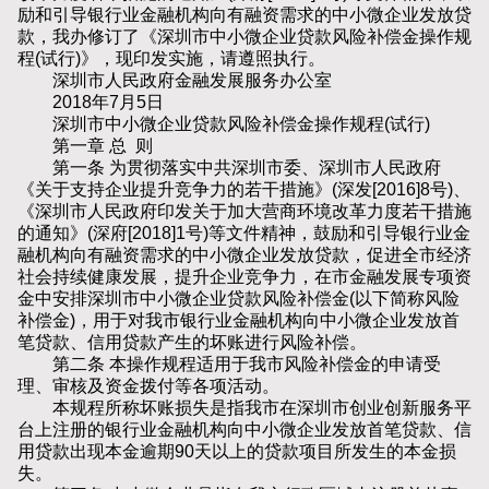
励和引导银行业金融机构向有融资需求的中小微企业发放贷
款，我办修订了《深圳市中小微企业贷款风险补偿金操作规
程(试行)》，现印发实施，请遵照执行。
深圳市人民政府金融发展服务办公室
2018年7月5日
深圳市中小微企业贷款风险补偿金操作规程(试行)
第一章 总 则
第一条 为贯彻落实中共深圳市委、深圳市人民政府
《关于支持企业提升竞争力的若干措施》(深发[2016]8号)、
《深圳市人民政府印发关于加大营商环境改革力度若干措施
的通知》(深府[2018]1号)等文件精神，鼓励和引导银行业金
融机构向有融资需求的中小微企业发放贷款，促进全市经济
社会持续健康发展，提升企业竞争力，在市金融发展专项资
金中安排深圳市中小微企业贷款风险补偿金(以下简称风险
补偿金)，用于对我市银行业金融机构向中小微企业发放首
笔贷款、信用贷款产生的坏账进行风险补偿。
第二条 本操作规程适用于我市风险补偿金的申请受
理、审核及资金拨付等各项活动。
本规程所称坏账损失是指我市在深圳市创业创新服务平
台上注册的银行业金融机构向中小微企业发放首笔贷款、信
用贷款出现本金逾期90天以上的贷款项目所发生的本金损
失。