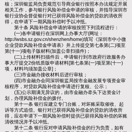
核；深圳银监局负责规范引导商业银行按照本办法规定开展
相关工作，参与银行风险补偿金申请的审核，并指导深圳市
银行业协会督促银行对已获得风险补偿金的贷款的清收所
得，在申请下一期风险补偿时予以冲抵。
第十条 风险补偿金申请的审核按照下列流程进行：
(一)各申请银行在深圳网上办事大厅(网址：
http://wsbs.sz.gov.cn/shenzhen/home)填写《深圳市中小微
企业贷款风险补偿金申请表》并上传提交第七条第(二)项至
第(十一)项电子版材料(加盖公章扫描件)；
(二)上传材料扫描件后，申请银行到市政府行政服务办
事大厅提交2份纸质版申请材料[第七条第(一)项至第(十一)
项，材料均须加盖公章]；
(三)市金融办接收材料后进行审核；
(四)市金融办会同深圳银监局按市金融发展专项资金审
核程序，对贷款风险补偿金申请进行复核、公示；
(五)公示期满无异议的，由市金融办牵头下达资金计
划，办理风险补偿金的拨付。
第十一条 银行应建立专门台账，对坏账采取催收、起
诉等方式追偿。银行对已获得风险补偿金的贷款的清收所
得，应在申请下一期风险补偿时提供已获得风险补偿的坏账
清收情况并予以冲抵。
第十二条 银行应对申请风险补偿金的行为负责，如有