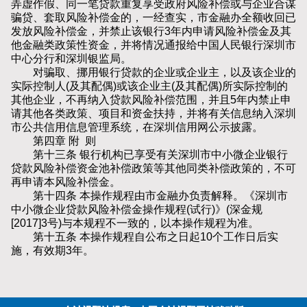
弄虚作假、同一笔贷款重复享受政府风险补偿或与企业合谋
骗贷、套取风险补偿金的，一经查实，市金融办全额收回已
发放风险补偿金，并禁止该银行3年内申请风险补偿金及其
他金融类政策性资金，并将情况通报给中国人民银行深圳市
中心分行和深圳银监局。
对骗取、挪用银行贷款的企业或企业主，以及该企业的
实际控制人(及其配偶)或该企业主(及其配偶)所实际控制的
其他企业，不再纳入贷款风险补偿范围，并且5年内禁止申
请其他各类政策、项目和资金扶持，并将有关信息纳入深圳
市公共信用信息管理系统，在深圳信用网公示披露。
第四章 附 则
第十三条 银行机构已享受有关深圳市中小微企业银行
贷款风险补偿资金池补偿政策等其他同类补偿政策的，不可
再申请本风险补偿金。
第十四条 本操作规程由市金融办负责解释。《深圳市
中小微企业贷款风险补偿金操作规程(试行)》(深金规
[2017]3号)与本规程不一致的，以本操作规程为准。
第十五条 本操作规程自公布之日起10个工作日后实
施，有效期3年。