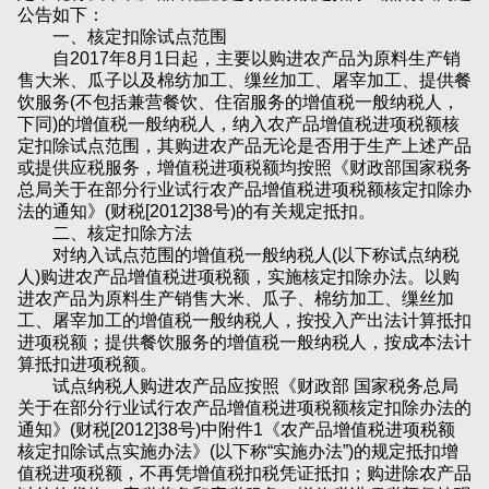
公告如下：
一、核定扣除试点范围
自2017年8月1日起，主要以购进农产品为原料生产销
售大米、瓜子以及棉纺加工、缫丝加工、屠宰加工、提供餐
饮服务(不包括兼营餐饮、住宿服务的增值税一般纳税人，
下同)的增值税一般纳税人，纳入农产品增值税进项税额核
定扣除试点范围，其购进农产品无论是否用于生产上述产品
或提供应税服务，增值税进项税额均按照《财政部国家税务
总局关于在部分行业试行农产品增值税进项税额核定扣除办
法的通知》(财税[2012]38号)的有关规定抵扣。
二、核定扣除方法
对纳入试点范围的增值税一般纳税人(以下称试点纳税
人)购进农产品增值税进项税额，实施核定扣除办法。以购
进农产品为原料生产销售大米、瓜子、棉纺加工、缫丝加
工、屠宰加工的增值税一般纳税人，按投入产出法计算抵扣
进项税额；提供餐饮服务的增值税一般纳税人，按成本法计
算抵扣进项税额。
试点纳税人购进农产品应按照《财政部 国家税务总局
关于在部分行业试行农产品增值税进项税额核定扣除办法的
通知》(财税[2012]38号)中附件1《农产品增值税进项税额
核定扣除试点实施办法》(以下称“实施办法”)的规定抵扣增
值税进项税额，不再凭增值税扣税凭证抵扣；购进除农产品