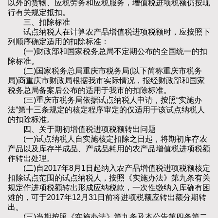
以外的货物、应税劳务和应税服务，增值税进项税额仍按现
行有关规定抵扣。
三、扣除标准
试点纳税人在计算农产品增值税进项税额时，应按照下
列顺序确定适用的扣除标准：
(一)财政部和国家税务总局不定期公布的全国统一的扣
除标准。
(二)国家税务总局重庆市税务局(以下简称重庆市税务
局)商重庆市财政局根据我市实际情况，报经财政部和国家
税务总局备案后公布的适用于我市的扣除标准。
(三)重庆市税务局依据试点纳税人申请，按照“实施办
法”第十三条规定的核定程序审定的仅适用于该试点纳税人
的扣除标准。
四、关于期初增值税进项税额转出问题
(一)试点纳税人自实施核定扣除之日起，将期初库存农
产品以及库存半成品、产成品耗用的农产品增值税进项税额
作转出处理。
(二)自2017年8月1日起纳入农产品增值税进项税额核定
扣除试点范围的试点纳税人，按照《实施办法》第九条有关
规定作进项税额转出形成应纳税款，一次性缴纳入库确有困
难的，可于2017年12月31日前将进项税额应转出额分期转
出。
(三)当期按照《实施办法》第九条及本公告第四条第二