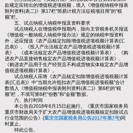
款规定应转出的增值税进项税额，填入《增值税纳税申报表
附列资料(表二)》第17栏“简易计税方法征税项目用”的“税
额”栏。
五、试点纳税人纳税申报及资料要求
试点纳税人在增值税申报期内，除向主管税务机关报送
《增值税一般纳税人纳税申报办法》规定的纳税申报资料
外，还应报送《农产品核定扣除增值税进项税额计算表(汇
总表)》、《投入产出法核定农产品增值税进项税额计算
表》、《成本法核定农产品增值税进项税额计算表》、《购
进农产品直接销售核定农产品增值税进项税额计算表》、
《购进农产品用于生产经营且不构成货物实体核定农产品增
值税进项税额计算表》。
试点纳税人应将《农产品核定扣除增值税进项税额计算
表(汇总表)》中“当期允许抵扣农产品增值税进项税额”合计
数填入《增值税纳税申报表附列资料(表二)》第6栏的“税
额”栏，不填写第6栏“份数”和“金额”数据。
六、执行时间
本公告自2018年6月15日起施行。《重庆市国家税务局
重庆市财政局关于扩大农产品增值税进项税额核定扣除试点
行业范围的公告》(
重庆市国家税务局公告2017年第7号
)同
时废止。
特此公告。