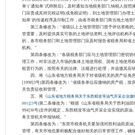
单’(‘通知单’式样附后)，及时通知当地税务部门;纳税人按
门应责成其持完税证明(或免税证明)，到土地管理部门办理土
知单’的传递程序及印制工作，由各市税务部门商当地土地管
第三条修改为：“省级以上土地管理部门授予评估资格的
管需要，及时提供真实可靠的土地评估资料;土地评估机构不
的，各市税务部门和土地管理部门应及时报告省税务局和省
机构。”
第四条修改为：“各级税务部门应与土地管理部门密切协
理工作，对非法进入市场的集体土地使用权、国有土地使用
租赁行为的，按照有关的法律、法规进行处理，并追缴其应纳
四、将《山东省地方税务局关于对省级机关的房产征免房
[1998]3号)第四条修改为：“省级各单位应缴纳的房产税，
关负责征收和管理。”
五、将《
山东省地方税务局关于东胜精攻等油气开采企业缴
001]23号
)第二条修改为：“根据《山东省税务局关于胜利油田
994]36号)文件的规定，东胜精攻等油气开采企业实现的原
务主管机关申报纳税。”
第四条修改为：“东营市税务机关要加强对胜利油田原油
管理，有关市地也要积极配合做好相关的日常管理工作，确保