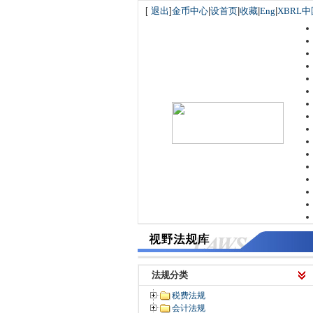
[
退出
]
金币中心
|
设首页
|
收藏
|
Eng
|
XBRL中
法规分类
税费法规
会计法规