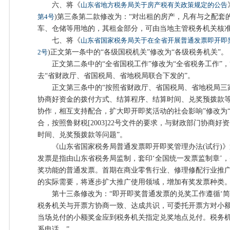
六、将《
山东省地方税务局关于房产税有关政策规定的公告
第4号
)第三条第二款修改为：“对出租的房产，凡有与之配套
车、仓储等用地的，其租金部分，可由当地主管税务机关核准
七、将《
山东省国家税务局关于在全省开展普通发票即开即
2号
)正文第一条中的“各级国税机关”修改为“各级税务机关”。
正文第二条中的“全省国税工作”修改为“全省税务工作”，“
去“省财政厅、省国税局、省地税局联合下发的”。
正文第三条中的“按照省财政厅、省国税局、省地税局三
协商好资金的拨付方式、结算程序、结算时间、兑奖预拨款
协作，相互支持配合，扩大即开即奖活动的社会影响”修改为
合，按照鲁财税[2003]22号文件的要求，与财政部门协商
时间、兑奖预拨款等问题”。
《山东省国家税务局普通发票即开即奖管理办法(试行)》
发票是指由山东省税务局监制，套印‘全国统一发票监制章’
奖功能的普通发票。首期在商业零售行业、修理修配行业推
的实际需要，将逐步扩大推广使用领域，增加有奖发票种类。
第十三条修改为：“即开即奖普通发票的兑奖工作遵循‘简
税务机关与开票方协商一致、达成共识，可委托开票方对小额
当场兑付的小额奖金应到税务机关指定兑奖地点兑付。税务
系电话。”