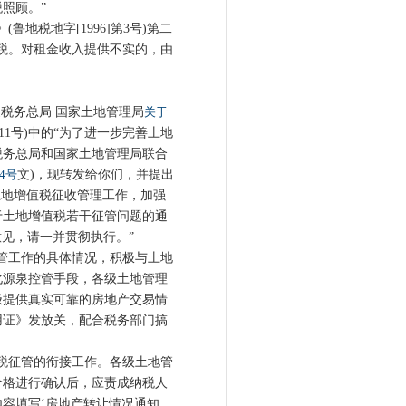
照顾。”
》(鲁地税地字[1996]第3号)第二
税。对租金收入提供不实的，由
税务总局 国家土地管理局
关于
第11号)中的“为了进一步完善土地
税务总局和国家土地管理局联合
]4号
文)，现转发给你们，并提出
土地增值税征收管理工作，加强
于土地增值税若干征管问题的通
充意见，请一并贯彻执行。”
管工作的具体情况，积极与土地
化源泉控管手段，各级土地管理
极提供真实可靠的房地产交易情
用证》发放关，配合税务部门搞
税征管的衔接工作。各级土地管
价格进行确认后，应责成纳税人
容填写‘房地产转让情况通知