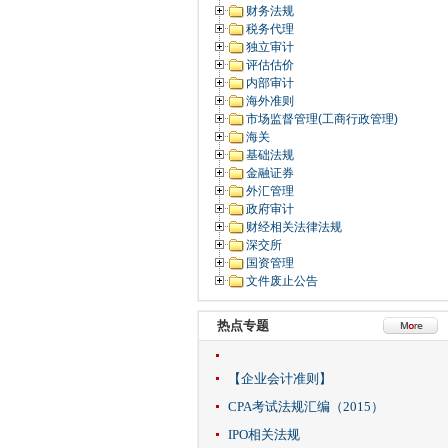
财务法规
税务代理
独立审计
评估估价
内部审计
海外准则
市场监督管理(工商行政管理)
海关
基础法规
金融证券
外汇管理
政府审计
财经相关法律法规
深交所
国资管理
文件废止公告
热点专题
【企业会计准则】
CPA考试法规汇编（2015）
IPO相关法规