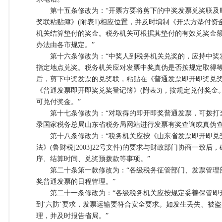
第十五条修改为：“开票方要将剪下的中奖发票兑奖联及
奖联粘贴簿》(附表1)相应位置，并及时填制《开票方垫付资金
机关结算垫付的奖金。税务机关可根据其垫付的有效兑奖金
办法由各市规定。”
第十六条修改为：“中奖人到税务机关兑奖的，应持中奖
指定地点兑奖。税务机关应对发票中奖真伪是否按规定取得
后，剪下中奖发票的兑奖联，粘贴在《普通发票即开即奖兑
《普通发票即开即奖兑奖登记簿》(附表3)，按规定兑付奖
可兑付奖金。”
第十七条修改为：“对取得的即开即奖普通发票，可拨打当地纳
录国家税务总局山东省税务局网站进行发票有奖查询或真伪查
第十八条修改为：“税务机关应按《山东省发票即开即兑
法》(鲁财税[2003]22号文件)的要求与财政部门协商一致
序、结算时间、兑奖预拨款等事项。”
第二十条第一款修改为：“各级税务征管部门、发票管理
奖普通发票的日程管理。”
第二十一条修改为：“各级税务机关应按规定妥善保管即
到‘六防’要求，发票运输要符合安全要求。如发生丢失、被
理，并及时报告省局。”