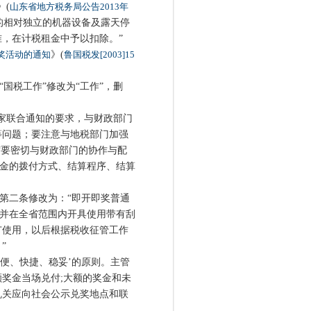
》(
山东省地方税务局公告2013年
的相对独立的机器设备及露天停
，在计税租金中予以扣除。”
奖活动的通知
》(
鲁国税发[2003]15
国税工作”修改为“工作”，删
家联合通知的要求，与财政部门
等问题；要注意与地税部门加强
“要密切与财政部门的协作与配
好资金的拨付方式、结算程序、结算
第二条修改为：“即开即奖普通
，并在全省范围内开具使用带有刮
广使用，以后根据税收征管工作
”
便、快捷、稳妥’的原则。主管
奖金当场兑付;大额的奖金和未
机关应向社会公示兑奖地点和联