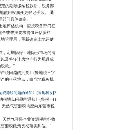
照规定的期限缴纳税款后，税务部
地使用权属变更登记手续。‘通
理部门具体确定。”
土地评估机构，应按税务部门征
健全或未按要求提供评估资料
土地管理局，重新确定土地评估
作，定期搞好土地隐形市场的清
权以及将转让房地产行为规避成
税款。”
产税问题的批复》(鲁地税三字
按房产的坐落地点，由当地税务机
纳资源税问题的通知
》(
鲁地税发[2
纳税地点问题的通知》(鲁税一[1
油、天然气资源税均应向东营市税
、天然气开采企业资源税的征收
资源税政策贯彻落实到位。”