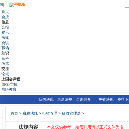
国
|
手机版
首页
会搜
信息
会报
资讯
法规
会说
职场
知识
百科
考试
交流
论坛
上国会课程
面授\学位
网络教育
我的法规
最新法规
点击最多
失效法规
资料下
首页
>
税费法规
>
征收管理
>
征收管理法
>
法规内容
本文仅供参考，如需引用请以正式文件为准