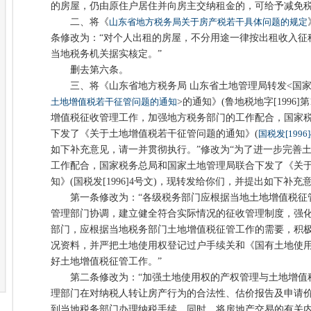
的房屋，仍由原住户居住并向房主交纳租金的，可给予减免税
二、将《
山东省地方税务局关于房产税若干具体问题的规定
条修改为：“对个人出租的房屋，不分用途一律按出租收入征
当地税务机关据实核定。”
删去第六条。
三、将《山东省地方税务局 山东省土地管理局转发<国家
土地增值税若干征管问题的通知
>的通知》(鲁地税地字[1996]
增值税征收管理工作，加强地方税务部门的工作配合，国家
下发了《关于土地增值税若干征管问题的通知》(
国税发[1996
如下补充意见，请一并贯彻执行。”修改为“为了进一步完善
工作配合，国家税务总局和国家土地管理局联合下发了《关
知》(国税发[1996]4号文)，现转发给你们，并提出如下补
第一条修改为：“各级税务部门应根据当地土地增值税征
管理部门协调，建立健全符合实际情况的征收管理制度，强
部门，应根据当地税务部门土地增值税征管工作的需要，积
况资料，并严把土地使用权登记过户手续关和《国有土地使
好土地增值税征管工作。”
第二条修改为：“加强土地使用权的产权管理与土地增值
理部门在对纳税人转让房产行为的合法性、估价报告及申请
到当地税务部门办理纳税手续，同时，将房地产交易的有关内