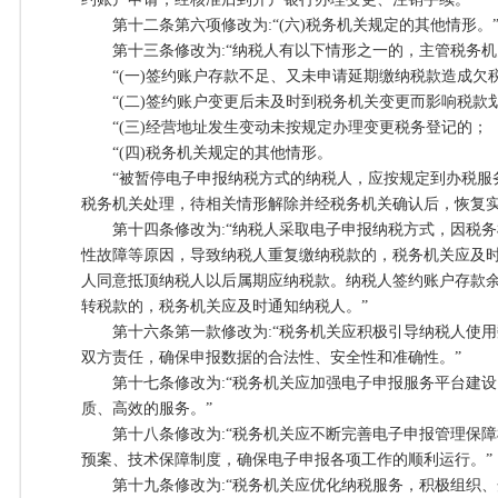
第十二条第六项修改为:“(六)税务机关规定的其他情形。
第十三条修改为:“纳税人有以下情形之一的，主管税务机
“(一)签约账户存款不足、又未申请延期缴纳税款造成欠
“(二)签约账户变更后未及时到税务机关变更而影响税款
“(三)经营地址发生变动未按规定办理变更税务登记的；
“(四)税务机关规定的其他情形。
“被暂停电子申报纳税方式的纳税人，应按规定到办税服
税务机关处理，待相关情形解除并经税务机关确认后，恢复实
第十四条修改为:“纳税人采取电子申报纳税方式，因税务
性故障等原因，导致纳税人重复缴纳税款的，税务机关应及
人同意抵顶纳税人以后属期应纳税款。纳税人签约账户存款
转税款的，税务机关应及时通知纳税人。”
第十六条第一款修改为:“税务机关应积极引导纳税人使用
双方责任，确保申报数据的合法性、安全性和准确性。”
第十七条修改为:“税务机关应加强电子申报服务平台建设
质、高效的服务。”
第十八条修改为:“税务机关应不断完善电子申报管理保障
预案、技术保障制度，确保电子申报各项工作的顺利运行。”
第十九条修改为:“税务机关应优化纳税服务，积极组织、