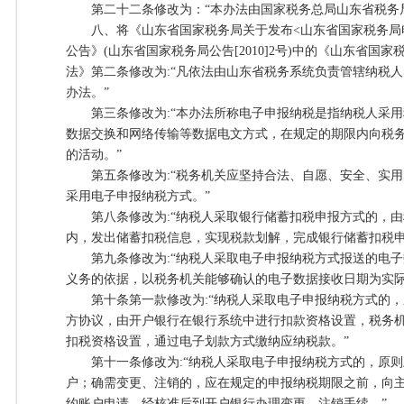
第二十二条修改为：“本办法由国家税务总局山东省税务局
八、将《山东省国家税务局关于发布<山东省国家税务局电
公告》(山东省国家税务局公告[2010]2号)中的《山东省国
法》第二条修改为:“凡依法由山东省税务系统负责管辖纳税
办法。”
第三条修改为:“本办法所称电子申报纳税是指纳税人采用
数据交换和网络传输等数据电文方式，在规定的期限内向税
的活动。”
第五条修改为:“税务机关应坚持合法、自愿、安全、实用
采用电子申报纳税方式。”
第八条修改为:“纳税人采取银行储蓄扣税申报方式的，由
内，发出储蓄扣税信息，实现税款划解，完成银行储蓄扣税申
第九条修改为:“纳税人采取电子申报纳税方式报送的电子
义务的依据，以税务机关能够确认的电子数据接收日期为实际
第十条第一款修改为:“纳税人采取电子申报纳税方式的，
方协议，由开户银行在银行系统中进行扣款资格设置，税务
扣税资格设置，通过电子划款方式缴纳应纳税款。”
第十一条修改为:“纳税人采取电子申报纳税方式的，原则
户；确需变更、注销的，应在规定的申报纳税期限之前，向
约账户申请，经核准后到开户银行办理变更、注销手续。”