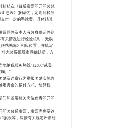
时粘贴在《普通发票即开即奖兑
汇总表》(附表2)，定期到税务
额支付一定的手续费。具体结算
发票原件及本人有效身份证件到
等有关情况进行检验核对，无误
奖联粘贴簿》相应位置，并填写
金。对大奖要报经市局确认后，方
税服务热线“12366”或登
询。”
奖励及违章行为举报奖励实施办
后，确定资金的拨付方式、结算程
部门和基层相关岗位负责即开即
开即奖普通发票，发票库房要达
盗和损毁等，应按有关规定严肃处