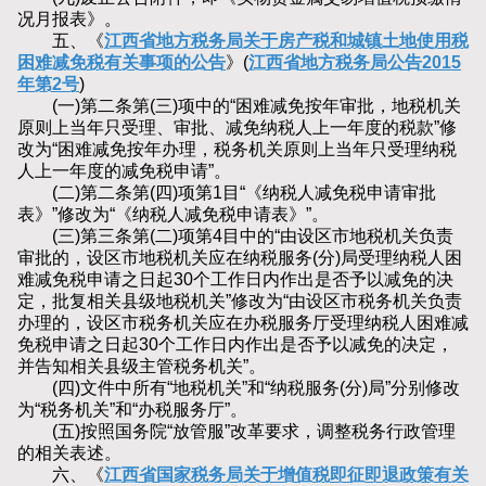
况月报表》。
五、《
江西省地方税务局关于房产税和城镇土地使用税
困难减免税有关事项的公告
》(
江西省地方税务局公告2015
年第2号
)
(一)第二条第(三)项中的“困难减免按年审批，地税机关
原则上当年只受理、审批、减免纳税人上一年度的税款”修
改为“困难减免按年办理，税务机关原则上当年只受理纳税
人上一年度的减免税申请”。
(二)第二条第(四)项第1目“《纳税人减免税申请审批
表》”修改为“《纳税人减免税申请表》”。
(三)第三条第(二)项第4目中的“由设区市地税机关负责
审批的，设区市地税机关应在纳税服务(分)局受理纳税人困
难减免税申请之日起30个工作日内作出是否予以减免的决
定，批复相关县级地税机关”修改为“由设区市税务机关负责
办理的，设区市税务机关应在办税服务厅受理纳税人困难减
免税申请之日起30个工作日内作出是否予以减免的决定，
并告知相关县级主管税务机关”。
(四)文件中所有“地税机关”和“纳税服务(分)局”分别修改
为“税务机关”和“办税服务厅”。
(五)按照国务院“放管服”改革要求，调整税务行政管理
的相关表述。
六、《
江西省国家税务局关于增值税即征即退政策有关