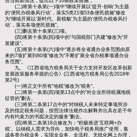
合当前新情况，提出以下10条政策措施”。
(二)将第十条第(一)项中“继续开展以‘提升·创响’为主题
的‘便民办税春风行动’，落实5类21项53条便民措施”修改
为“继续开展以‘新时代、新税貌’为主题的‘便民办税春风行
动’，落实各项便民措施”。
(三)删去第十条第(三)项。
(四)将第十条第(四)项中的“与国税部门共建”修改为“开
发建设”。
(五)将第十条第(六)项中“逐步将全省通办业务范围由原
来的7项扩展到80项”修改为“不断扩展全省办税事项通办业
务范围”。
九、《江西省地方税务局关于全力支持开发区改革创新
发展政策服务举措的公告》(江西省地方税务局公告2018年
第2号)
(一)将正文中所有“地税”修改为“税务”。
(二)将第一条第(四)项第13点中的“对企业所得税属地税
征管的”删去。
(三)将第二条第17点中的“对纳税人未来特定事项所涉
及的指定税务问题，按照法律法规作出解释并出具在若干年
内有约束力的书面决定的服务”删去。
(四)将第二条第18点修改为：“积极推进‘互联网+办
税’。以纳税人需求为导向，加快电子税务局推广使用，集
成各类办税业务，实现全业务、全流程、无纸化网上办理，