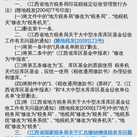
一、《江西省地方税务局印花税核定征收管理暂行办
法》(赣地税发[2004]77号印发)
(一)将文件中的“地方税务局”修改为“税务局”，“地税机
关”修改为“税务机关”。
(二)删去第十一条。
二、《江西省地方税务局关于大中型水库库区基金征收
工作有关问题的通知》(
赣地税发[2009]173号
)
(一)将第一条中的“(具体名单附后)”删去。
(二)将第二条中的“《江西省库区基金申报表》”修改
为“申报表”。
(三)将第五条修改为“五、库区基金的票据使用 税务机
关代征库区基金，应统一使用《税收通用缴款书》办理征收
和缴库。”
(四)将附件中的“1.《税收通用缴款书》(票样)”、“2.《江
西省库区基金申报表》”和“4.大中型水库库区基金征收单位
名单”全部删去。
(五)将《江西省地方税务局关于大中型水库库区基金征
收工作有关问题的通知》(赣地税发[2009]173号)中的“地方
税务局”修改为“税务局”，“地税局”修改为“税务局”，“地税系
统”修改为“税务系统”，“地税机关”修改为“税务机关”，“地
税”修改为“税务”。
三、《
江西省国家税务局关于汇总缴纳增值税有关问题