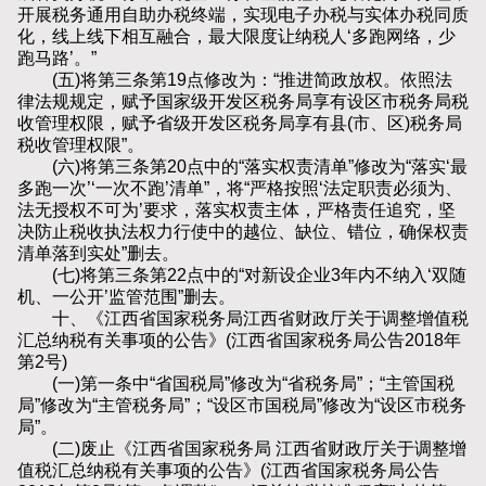
开展税务通用自助办税终端，实现电子办税与实体办税同质
化，线上线下相互融合，最大限度让纳税人‘多跑网络，少
跑马路’。”
(五)将第三条第19点修改为：“推进简政放权。依照法
律法规规定，赋予国家级开发区税务局享有设区市税务局税
收管理权限，赋予省级开发区税务局享有县(市、区)税务局
税收管理权限”。
(六)将第三条第20点中的“落实权责清单”修改为“落实‘最
多跑一次’‘一次不跑’清单”，将“严格按照‘法定职责必须为、
法无授权不可为’要求，落实权责主体，严格责任追究，坚
决防止税收执法权力行使中的越位、缺位、错位，确保权责
清单落到实处”删去。
(七)将第三条第22点中的“对新设企业3年内不纳入‘双随
机、一公开’监管范围”删去。
十、《江西省国家税务局江西省财政厅关于调整增值税
汇总纳税有关事项的公告》(江西省国家税务局公告2018年
第2号)
(一)第一条中“省国税局”修改为“省税务局”；“主管国税
局”修改为“主管税务局”；“设区市国税局”修改为“设区市税务
局”。
(二)废止《江西省国家税务局 江西省财政厅关于调整增
值税汇总纳税有关事项的公告》(江西省国家税务局公告