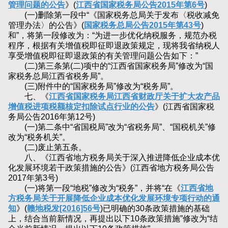
管理问题的公告
》(
江西省国家税务局公告2015年第6号
)
(一)删除第一段中“《国家税务总局关于发布〈税收减免
管理办法〉的公告》(
国家税务总局公告2015年第43号
)
和”，将第一段修改为：“为进一步优化纳税服务，规范办税
程序，根据有关增值税即征即退政策规定，现将我省纳税人
享受增值税即征即退政策的有关管理问题公告如下：”
(二)第三条第(二)项中的“江西省国家税务局”修改为“国
家税务总局江西省税务局”。
(三)附件中的“国家税务局”修改为“税务局”。
七、《
江西省国家税务局江西省财政厅关于扩大农产品
增值税进项税额核定扣除试点行业的公告
》(江西省国家税
务局公告2016年第12号)
(一)第二条中“省国税局”改为“省税务局”、“国税机关”修
改为“税务机关”。
(二)废止第五条。
八、《江西省地方税务局关于深入推进降低企业成本优
化发展环境若干政策措施的公告》(江西省地方税务局公告
2017年第3号)
(一)将第一段“地税”修改为“税务”，并将“在《
江西省地
方税务局关于开展降低企业成本优化发展环境专项行动的通
知
》(
赣地税发[2016]56号
)已明确的30条政策措施的基础
上，结合当前新情况，再提出以下10条政策措施”修改为“结