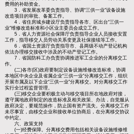
费用的补助资金。
3．省发展改革委负责指导、协调“三供一业”设备设施
改造项目的审批、备案工作。
4．省住房城乡建设厅负责指导各市、区出台“三供一
业”维修改造标准和小区业主委员会成立工作。
5．省人力资源社会保障厅负责指导企业人员接收安置
工作，指导移交人员劳动关系变更及社保接续等工作。
6．省国土资源厅负责指导市、县两级不动产登记机构
依法办理移交接收中涉及的不动产登记工作。
7．省国防科工办负责协调推进军工企业的分离移交工
作。
(二)各市(区)政府要制定设备设施维修改造标准，协调
本地区中央企业及省属企业“三供一业”分离移交工作，组织
开展市属及以下企业“三供一业”分离移交。对分离移交工作
实行全过程监督管理。
(三)移交企业要积极主动与移交项目所在地政府对接，
遵守属地政府制定的改造标准及相关政策、办法，自觉服从
政府决定，要规范操作，防止国有资产流失。分离移交工作
未尽事宜，由移交企业和接收单位协商后，在分离移交协议
中约定。
六、政策支持
(一)经费保障。分离移交费用包括相关设备设施维修维