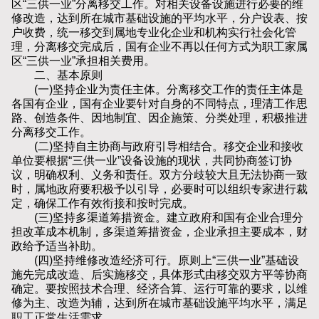
区“三供一业”分离移交工作。对相关设备设施进行必要的维
修改造，达到所在城市基础设施的平均水平，分户设表、按
户收费，统一移交到属地专业化企业和机构实行社会化管
理，分离移交完成后，国有企业不再以任何方式为职工家属
区“三供一业”承担相关费用。
二、基本原则
(一)坚持企业为责任主体。分离移交工作的责任主体是
各国有企业，国有企业要针对自身的不同特点，理清工作思
路、创造条件、因地制宜、因企施策、分类处理，积极推进
分离移交工作。
(二)坚持自主协商与政府引导相结合。移交企业和接收
单位要根据“三供一业”设备设施的现状，共同协商签订协
议，明确权利、义务和责任。双方分歧较大且无法协商一致
时，属地政府要积极予以引导，必要时可以组织专家进行裁
定，确保工作有效衔接和按时完成。
(三)坚持多渠道筹措资金。建立政府和国有企业合理分
担改革成本机制，多渠道筹措资金，企业承担主要成本，财
政给予适当补助。
(四)坚持维修改造经济可行。原则上“三供一业”基础设
施先完成改造、后实施移交，具体形式由移交双方平等协商
确定。要按照技术合理、经济合算、运行可靠的要求，以维
修为主、改造为辅，达到所在城市基础设施平均水平，满足
职工正常生活需求。