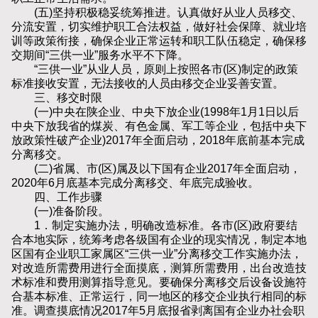
(五)坚持积极稳妥统筹推进。认真做好从业人员移交、
分流安置，切实维护职工合法权益，做好社会保障、就业培
训等政策衔接，确保企业正常运转和职工队伍稳定，确保移
交期间“三供一业”服务水平不下降。
“三供一业”从业人员，原则上按照各市(区)制定的政策
标准接收安置，无法接收的人员由移交企业妥善安置。
三、移交时限
(一)中央在陕企业、中央下放企业(1998年1月1日以后
中央下放我省的煤炭、有色金属、军工等企业，包括中央下
放政策性破产企业)2017年全面启动，2018年底前基本完成
分离移交。
(二)省属、市(区)属及以下国有企业2017年全面启动，
2020年6月底基本完成分离移交、年底完成验收。
四、工作步骤
(一)准备阶段。
1．制定实施办法，明确改造标准。各市(区)政府要结
合本地实际，统筹考虑各级国有企业的现实情况，制定本地
区国有企业职工家属区“三供一业”分离移交工作实施办法，
对改造所需费用进行全面摸底，测算所需费用，出台改造技
术标准和费用测算指导意见。要确保分离移交后设备设施符
合基本标准、正常运行，同一地区的移交企业执行相同的标
准。调查摸底情况2017年5月底报省剥离国有企业办社会职