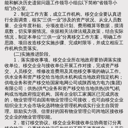
能和解决历史遗留问题工作领导小组(以下简称“省领导小
组”)办公室。
2．制定工作方案，成立工作机构。移交企业要认真进
行全面调查，核实“三供一业”涉及的资产状况、从业人员数
量、企业年度补贴、分项改造计划、费用概算等数据，摸清
底数，切实掌握情况。依据相关法律法规及政策，结合实际
情况，制定本单位“三供一业”分离移交工作方案，明确工作
思路、项目改造移交实施步骤、完成时限等，并成立相应工
作机构负责落实。
(二)实施推进阶段。
1．落实接收事项。移交企业所在地政府要协调落实接
收单位。移交企业与接收单位开展工作对接，完成资产移
交、人员移交、维修改造费用及其他移交事项的确认工作。
供水业务和资产移交给当地供水机构或当地政府指定机构；
供电业务和资产移交给国家电网公司或陕西地方电力(集团)
有限公司；供热(供气)业务和资产移交给当地供热(供气)机
构或当地政府指定机构。国有企业职工家属区已完成房改
的，物业管理可由国有物业管理公司接收，也可由移交企业
组织业主大会市场化选聘物业管理机构或实行业主自我管
理。鼓励实力强、信誉好的国有物业管理公司跨地区接收移
交企业的物业管理职能。
2．签订移交协议。移交企业和接收单位协商签订分离