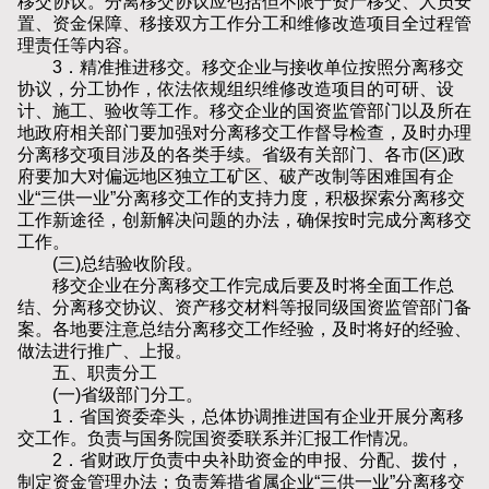
移交协议。分离移交协议应包括但不限于资产移交、人员安
置、资金保障、移接双方工作分工和维修改造项目全过程管
理责任等内容。
3．精准推进移交。移交企业与接收单位按照分离移交
协议，分工协作，依法依规组织维修改造项目的可研、设
计、施工、验收等工作。移交企业的国资监管部门以及所在
地政府相关部门要加强对分离移交工作督导检查，及时办理
分离移交项目涉及的各类手续。省级有关部门、各市(区)政
府要加大对偏远地区独立工矿区、破产改制等困难国有企
业“三供一业”分离移交工作的支持力度，积极探索分离移交
工作新途径，创新解决问题的办法，确保按时完成分离移交
工作。
(三)总结验收阶段。
移交企业在分离移交工作完成后要及时将全面工作总
结、分离移交协议、资产移交材料等报同级国资监管部门备
案。各地要注意总结分离移交工作经验，及时将好的经验、
做法进行推广、上报。
五、职责分工
(一)省级部门分工。
1．省国资委牵头，总体协调推进国有企业开展分离移
交工作。负责与国务院国资委联系并汇报工作情况。
2．省财政厅负责中央补助资金的申报、分配、拨付，
制定资金管理办法；负责筹措省属企业“三供一业”分离移交