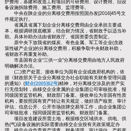
护费用，基建和改造工程项目的可研费用、设计费用、旧设
备设施拆除费用、施工费用、监理费等。
中央在陕企业的分离移交费用按照国办发[2016]45号文
件规定执行。
省属及省属下划企业分离移交费用由企业承担主要成
本，根据调研摸底概算，结合财力情况，省财政予以适当补
助。具体补助办法由省财政厅、省国资委负责制定。
原中央下放我省的煤炭、有色金属、军工等企业(含政
策性破产企业)的分离移交费用，积极争取中央财政补助，
省财政不再重复补助。
市县国有企业“三供一业”分离移交费用由地方人民政府
明确解决办法。
(二)资产处置。接收单位为国有企业或政府机构的，依
据《财政部关于企业分离移交办社会职能有关财务管理问题
的通知》(
财企[2005]62号
)精神，对分离移交涉及的资产实
行无偿划转，由移交企业隶属的企业集团公司审核批准，报
同级国资监管机构、财政部门备案。接收单位为非国有性质
机构，要按照国有资产转让有关规定，做好清产核资、审计
评估、信息公开、公开市场挂牌交易等工作，由企业集团公
司审核批准，报同级国资监管机构、财政部门备案。
项目改造建设所需土地，根据移交区域供水、供电、供
热(气)设备设施的实际需要由移交企业按有关政策规定办
理。移交企业负责资产清查、财务清理、审计评估、产权变