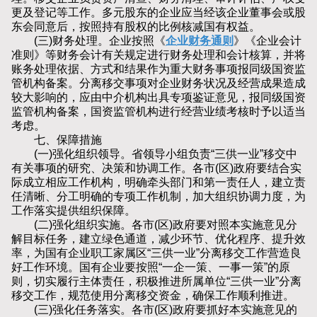
更及登记等工作。多元股东的企业应当经该企业董事会或股
东会同意后，按照持有股权的比例核减国有权益。
(三)财务处理。企业按照《
企业财务通则
》《企业会计
准则》等财务会计有关规定进行财务处理和会计核算，并将
账务处理依据、方式和结果作为重大财务事项报同级国资监
管机构备案。分离移交事项对企业财务状况及经营成果造成
较大影响的，应由中介机构出具专项鉴证意见，报同级国资
监管机构备案，国资监管机构进行经营业绩考核时予以适当
考虑。
七、保障措施
(一)强化组织领导。省领导小组负责“三供一业”移交中
有关事项的研究、决策和协调工作。各市(区)政府要结合实
际成立相应工作机构，明确牵头部门和第一责任人，建立责
任清晰、分工明确的专项工作机制，加大组织协调力度，为
工作落实提供组织保障。
(二)强化组织实施。各市(区)政府要对照本实施意见分
解目标任务，建立绿色通道，减少环节、优化程序、提升效
率，为国有企业职工家属区“三供一业”分离移交工作营造良
好工作环境。国有企业要按照“一企一策、一事一策”的原
则，切实履行主体责任，积极推进所属单位“三供一业”分离
移交工作，规范使用分离移交资金，确保工作顺利推进。
(三)强化任务落实。各市(区)政府要抓好本实施意见的