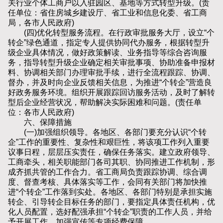
关行业个体工商户以入驻园区、基地等方式转型升级。(责
任单位：省住房城乡建设厅、省工业和信息化委、省工商
局，各市人民政府)
(四)优化转型服务流程。在行政审批服务大厅，设立“个
转企”绿色通道，指定专人提供协同代办服务，根据转型升
级企业具体情况，做好政策解读、业务指导等综合咨询服
务，指导转型升级企业确定相关审批事项、协助准备申报材
料、协调相关部门办理审批手续，进行全流程跟踪、协调、
督办，并及时向企业反馈相关信息，为推进“个转企”营造良
好政务服务环境。组织开展跟踪回访服务活动，及时了解转
型后企业经营状况，帮助解决实际困难和问题。(责任单
位：各市人民政府)
六、保障措施
(一)加强组织领导。各地区、各部门要充分认识“个转
企”工作的重要性、复杂性和艰巨性，将该项工作列入重要
议事日程，层层压实责任，确保任务落实。建立政府领导、
工商牵头，相关职能部门各司其职、协同推进工作机制，形
成齐抓共管的工作合力。省工商局负责跟踪协调、综合调
度、督查考核、具体落实等工作，会同有关部门将加快推
进“个转企”工作落到实处。各地区、各部门特别是承担实施
转企、引导转企目标任务的部门，要指定具体责任机构，优
化人员配置，选好配强承担“个转企”职责的工作人员，并给
予开展工作、加强宣传等专项经费保障。