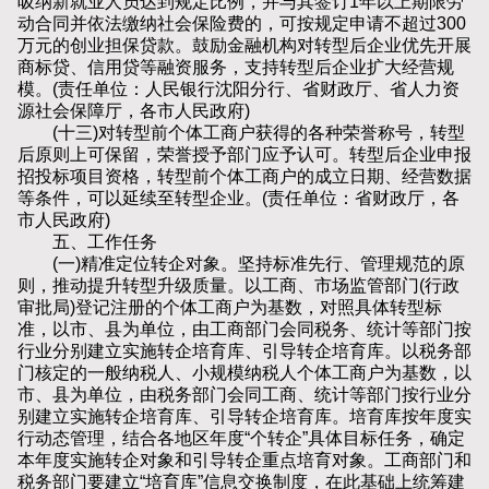
吸纳新就业人员达到规定比例，并与其签订1年以上期限劳
动合同并依法缴纳社会保险费的，可按规定申请不超过300
万元的创业担保贷款。鼓励金融机构对转型后企业优先开展
商标贷、信用贷等融资服务，支持转型后企业扩大经营规
模。(责任单位：人民银行沈阳分行、省财政厅、省人力资
源社会保障厅，各市人民政府)
(十三)对转型前个体工商户获得的各种荣誉称号，转型
后原则上可保留，荣誉授予部门应予认可。转型后企业申报
招投标项目资格，转型前个体工商户的成立日期、经营数据
等条件，可以延续至转型企业。(责任单位：省财政厅，各
市人民政府)
五、工作任务
(一)精准定位转企对象。坚持标准先行、管理规范的原
则，推动提升转型升级质量。以工商、市场监管部门(行政
审批局)登记注册的个体工商户为基数，对照具体转型标
准，以市、县为单位，由工商部门会同税务、统计等部门按
行业分别建立实施转企培育库、引导转企培育库。以税务部
门核定的一般纳税人、小规模纳税人个体工商户为基数，以
市、县为单位，由税务部门会同工商、统计等部门按行业分
别建立实施转企培育库、引导转企培育库。培育库按年度实
行动态管理，结合各地区年度“个转企”具体目标任务，确定
本年度实施转企对象和引导转企重点培育对象。工商部门和
税务部门要建立“培育库”信息交换制度，在此基础上统筹建