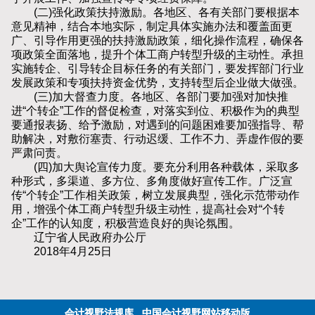
(二)强化政策扶持激励。各地区、各有关部门要根据本
意见精神，结合本地实际，制定具体实施办法和覆盖面更
广、引导作用更强的扶持激励政策，细化操作流程，确保各
项政策全面落地，提升个体工商户转型升级的主动性。承担
实施转企、引导转企目标任务的有关部门，要发挥部门行业
发展政策和专项扶持资金优势，支持转型后企业做大做强。
(三)加大督查力度。各地区、各部门要加强对加快推
进“个转企”工作的督促检查，对落实到位、积极作为的典型
要通报表扬、给予激励，对遇到的问题困难要加强指导、帮
助解决，对敷衍塞责、行动迟缓、工作不力、弄虚作假的要
严肃问责。
(四)加大舆论宣传力度。要充分利用各种载体，采取多
种形式，多渠道、多方位、多角度做好宣传工作。广泛宣
传“个转企”工作相关政策，树立发展典型，强化示范带动作
用，增强个体工商户转型升级主动性，提高社会对“个转
企”工作的认知度，积极营造良好的舆论氛围。
辽宁省人民政府办公厅
2018年4月25日
会计视野法规库
中国会计视野网站移动版