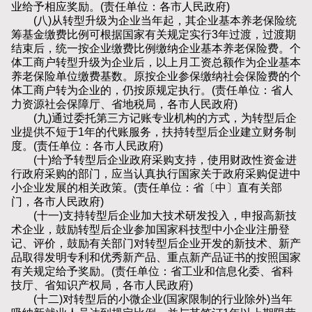
业给予相应奖励。(责任单位：各市人民政府)
(八)从转型升级为企业当年起，其企业基本养老保险统
筹基金缴费比例可根据国家有关规定实行3年过渡，过渡期
结束后，统一按企业缴费比例缴纳企业基本养老保险费。个
体工商户转型升级为企业后，以上月工资总额作为企业基本
养老保险单位缴费基数。原按企业参保缴纳社会保险费的个
体工商户转为企业的，仍按原规定执行。(责任单位：省人
力资源社会保障厅、省地税局，各市人民政府)
(九)通过委托第三方记账专业机构的方式，为转型后企
业提供不短于1年的代账服务，扶持转型后企业建立财务制
度。(责任单位：各市人民政府)
(十)给予转型后企业政府采购支持，使用财政性资金进
行政府采购的部门，应当认真执行国家关于政府采购促进中
小企业发展的相关政策。(责任单位：省〔中〕直有关部
门，各市人民政府)
(十一)支持转型后企业加大技术研发投入，申报高新技
术企业，鼓励转型后企业参加国家科技型中小企业注册登
记、评价，鼓励有关部门对转型后企业开发的新技术、新产
品取得发明专利和优秀新产品、重点新产品证书的按照国家
有关规定给予奖励。(责任单位：省工业和信息化委、省科
技厅、省知识产权局，各市人民政府)
(十二)对转型后的小微企业(国家限制的行业除外)当年