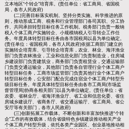
立本地区“个转企”培育库。(责任单位：省工商局、省国税
局，各市人民政府)
(二)完善目标落实机制。坚持分类实施、科学推进的原
则，推动形成工商、税务和行业管理部门各司其职、分工协
作、共同承担转型目标任务工作机制。税务部门负责一般纳
税人个体工商户实施转企、小规模纳税人引导转企工作任
务。年度具体转型目标任务由各市国税局以县为单位确定。
(责任单位：省国税局，各市人民政府)依据工商部门建立的
实施转企培育库、引导转企培育库，农业、林业、海洋渔业
部门负责农林渔业，工业和信息化部门负责制造业，住房城
乡建设部门负责建筑业，商务部门负责租赁业，交通运输部
门负责交通运输业，其他部门负责各自管理行业个体工商户
转型目标任务，工商市场监管部门负责其他行业个体工商户
转型目标任务，公安部门配合完成住宿业个体工商户转型升
级目标任务。年度具体转型目标任务由各市工商局(市场监
督管理局)协商各相关部门以县为单位确定。(责任单位：省
农委、省林业厅、省海洋渔业厅、省工业和信息化委、省住
房城乡建设厅、省商务厅、省交通运输厅、省工商局、省公
安厅等有关部门，各市人民政府)
(三)创新拓展工作载体。不断创新和丰富加快推进“个转
企”工作的有效载体，结合省级特色乡镇建设推动相关产业
个体工商户转型升级，依托各类产业园区、创业基地推动相