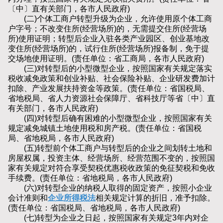
〔中〕直有关部门，各市人民政府)
(二)个体工商户转型升级为企业，允许使用原个体工商
户字号；不改变住所(经营场所)的，无需提交住所(经营场
所)使用证明；转型后企业入驻各类产业园区、创业基地改
变住所(经营场所)的，试行住所(经营场所)报备制，免于提
交场地使用证明。(责任单位：省工商局，各市人民政府)
(三)对转型后的小型微型企业，按照国家有关规定落实
税收减免政策和创业补贴、社会保险补贴、企业研发费加计
扣除、产业发展扶持资金等政策。(责任单位：省国税局、
省地税局、省人力资源社会保障厅、省科技厅等省〔中〕直
有关部门，各市人民政府)
(四)对转型后确有困难的小型微型企业，按照国家有关
规定减免城镇土地使用税和房产税。(责任单位：省国税
局、省地税局，各市人民政府)
(五)转型前个体工商户与转型后的企业之间划转土地和
房屋权属，投资主体、经营场所、经营范围不变的，按照国
家有关规定对符合享受契税优惠税收政策的免征契税和免收
手续费。(责任单位：省地税局，各市人民政府)
(六)对转型企业的纳税人取得的固定资产，按照小企业
会计准则和
企业所得税法
相关规定计算的折旧，准予扣除。
(责任单位：省国税局、省地税局，各市人民政府)
(七)转型为企业之日起，按照国家有关规定3年内对企