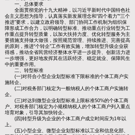
一、总体要求
全面贯彻党的十九大精神，以习近平新时代中国特色社
会主义思想为指导，认真落实新发展理念和“四个着力”“三个
推进”要求，以建立政府领导、部门协同工作机制为组织保
障形成工作合力，以明确转型标准、推动重点行业转型为工
作重点提升转型质量，以加大扶持力度、优化转型服务为主
要措施支持做大做强，按照规范管理、持续推进、完善提高
的原则，推进“个转企”工作有效实施，增加转型升级企业获
得感，推动全省民营经济整体水平进一步提升、创新活力进
一步增强，更好地发挥其在活跃经济、稳定就业、保障民生
中的重要作用。
二、转型标准
(一)对符合小型企业划型标准下限标准的个体工商户实
施转企。
(二)对税务部门核定为一般纳税人的个体工商户实施转
企。
(三)对达到微型企业划型标准上限标准50%的个体工商
户、对税务部门核定为小规模纳税人的个体工商户列入重点
培育对象，引导其加快转企。
(四)转型升级为企业的个体工商户成立时间应为1年以
上。
(五)小型企业、微型企业划型标准以工业和信息化部、