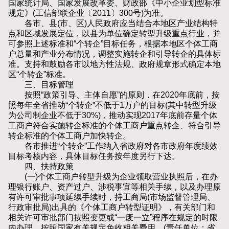
国家统计局、国家发展改革委、财政部《中小企业划型标准
规定》(工信部联企业〔2011〕300号)为准。
各市、县(市、区)人民政府应当结合本地区产业结构特
点和区域发展定位，以县为单位确定转型升级重点行业，并
可参照上述标准和“个转企”目标任务，根据本地区个体工商
户总量和产业分布情况，调整实施转企和引导转企的具体标
准。支持和鼓励各市以地方性法规、政府规章形式确定本地
区“个转企”标准。
三、目标管理
按照“政策引导、主体自愿”的原则，在2020年底前，按
照每年全省推动“个转企”不低于1万户的目标(其中转型升级
为公司制企业不低于30%)，推动实现2017年底前存量个体
工商户符合实施转企标准的个体工商户重点转企、符合引导
转企标准的个体工商户加快转企。
各市推进“个转企”工作纳入省政府对各市政府年度绩效
目标考核内容，具体目标任务按年度另行下达。
四、扶持政策
(一)个体工商户转型升级为企业领取营业执照后，在办
理银行账户、资产过户、涉税事宜等相关手续，以及办理原
有许可审批事项延续手续时，持工商局(市场监督管理局、
行政审批局)出具的《个体工商户转型证明》，有关部门和
相关许可审批部门按照变更或“一废一立”程序在规定的时限
内办理，按照国家有关规定免收相关费用。(责任单位：省