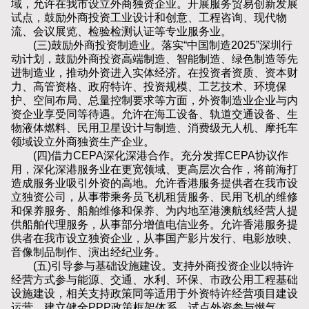
域，允许在我市设立外商独资企业。开展服务贸易创新发展
试点，鼓励外商投资工业设计和创意、工程咨询、现代物
流、会议展览、检验检测认证等专业服务业。
(三)鼓励外商投资制造业。落实“中国制造2025”深圳行
动计划，鼓励外商投资高端制造、智能制造、绿色制造等先
进制造业，推动外资进入实体经济。在投资者资质、资本财
力、高管资格、政府特许、投资规模、工艺技术、环境保
护、空间布局、总量控制要求等方面，外资制造业企业与内
资企业享受同等待遇。允许在海工设备、轨道交通设备、生
物液体燃料、民用卫星设计与制造、消费级无人机、摩托车
领域设立外商独资生产企业。
(四)借力CEPA深化深港合作。充分发挥CEPA协议作
用，深化深港服务业在更宽领域、更高层次合作，将前海打
造成服务业吸引外资的高地。允许香港服务提供者在我市设
立独资公司，从事带乘务员飞机租赁服务、民用飞机的维修
和保养服务、船舶维修和保养、为内地至港澳航线经营人提
供船舶代理服务，从事部分增值电信业务。允许香港服务提
供者在我市设立独资企业，从事国产影片发行、电影放映、
音像制品制作、演出经纪业务。
(五)引导参与基础设施建设。支持外商投资企业以特许
经营方式参与能源、交通、水利、环保、市政公用工程基础
设施建设，相关支持政策同等适用于外资特许经营项目建设
运营。建立健全PPP政策框架体系，试点外资参与燃气、