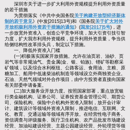
深圳市关于进一步扩大利用外资规模提升利用外资质量
的若干措施
为贯彻落实《中共中央国务院
关于构建开放型经济新体
制的若干意见
》(中发[2015]13号)和《国务院
关于扩大对外
开放积极利用外资若干措施的通知
》(
国发[2017]5号
)，进
一步放宽外资准入，创造公平竞争环境，加大引资引技引智
力度，扩大我市利用外资规模，提升利用外资质量，争当供
给侧结构性改革排头兵，制定以下措施。
一、降低外资准入门槛
(一)积极落实国家开放措施。允许在油页岩、油砂、页
岩气等非常规油气、贵金属(金、银、铂族)、锂矿等勘察采
矿领域，以及综合水利枢纽、公路客运、食用油、主粮、原
糖加工、船用中低速柴油机制造等领域设立外商独资企业。
石油、天然气领域对外合作项目，由中方投资者直接向国家
有关部委申请备案。
(二)加大服务业开放力度。按照国家部署，重点放宽银
行类金融机构、证券公司、证券投资基金管理公司、期货公
司、保险机构、保险中介机构外资准入限制，放开会计审
计、建筑设计等领域外资准入限制，推进电信、互联网、文
化、教育、交通运输等领域有序开放。在经营性电子商务、
资信调查与评级服务、医疗卫生机构、农产品批发市场建设
经营、加油站建设经营、主题公园建设经营、外轮理货等领