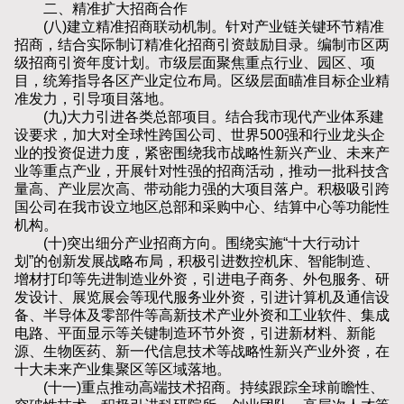
二、精准扩大招商合作
(八)建立精准招商联动机制。针对产业链关键环节精准
招商，结合实际制订精准化招商引资鼓励目录。编制市区两
级招商引资年度计划。市级层面聚焦重点行业、园区、项
目，统筹指导各区产业定位布局。区级层面瞄准目标企业精
准发力，引导项目落地。
(九)大力引进各类总部项目。结合我市现代产业体系建
设要求，加大对全球性跨国公司、世界500强和行业龙头企
业的投资促进力度，紧密围绕我市战略性新兴产业、未来产
业等重点产业，开展针对性强的招商活动，推动一批科技含
量高、产业层次高、带动能力强的大项目落户。积极吸引跨
国公司在我市设立地区总部和采购中心、结算中心等功能性
机构。
(十)突出细分产业招商方向。围绕实施“十大行动计
划”的创新发展战略布局，积极引进数控机床、智能制造、
增材打印等先进制造业外资，引进电子商务、外包服务、研
发设计、展览展会等现代服务业外资，引进计算机及通信设
备、半导体及零部件等高新技术产业外资和工业软件、集成
电路、平面显示等关键制造环节外资，引进新材料、新能
源、生物医药、新一代信息技术等战略性新兴产业外资，在
十大未来产业集聚区等区域落地。
(十一)重点推动高端技术招商。持续跟踪全球前瞻性、