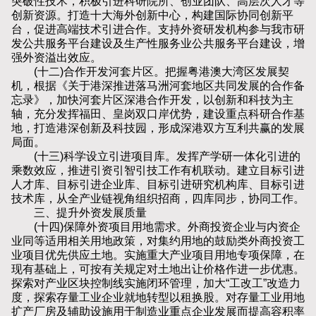
突破性技术，积极引进科研院所、创业团队、高层次人才等
创新资源。打造十大海外创新中心，构建国际协同创新平
台，促进高端技术引进合作。支持外资研发机构参与我市研
发公共服务平台建设及生产性服务业公共服务平台建设，增
强外资溢出效应。
(十二)合作开发河套片区。把握粤港澳大湾区发展契
机，根据《关于港深推进落马洲河套地区共同发展的合作备
忘录》，加快河套片区深港合作开发，以创新和科技为主
轴，充分发挥福田、皇岗双口岸优势，建设重点科研合作基
地，打造港深创新及科技园，形成深港双方互利共赢的发展
局面。
(十三)科学设立引进项目库。发挥产学研一体化引进的
乘数效应，推进引资引智引技工作有机联动。建立目标引进
人才库、目标引进企业库、目标引进研究机构库、目标引进
技术库，从全产业链视角组织招商，四库同步，协同工作。
三、提升外资发展质量
(十四)保障外资项目用地需求。外商投资企业与内资企
业同等适用相关用地政策，对集约用地的鼓励类外商投资工
业项目优先供应土地。实施重大产业项目用地专项保障，在
现有基础上，可按有关规定对土地出让价格作进一步优惠。
探索对产业区块控制线实施闭环管理，加大“工改工”改造力
度，探索存量工业企业就地转型以租换股。对存量工业用地
扩产厂房及辅助设施用于制造业重点企业发展而提高容积率