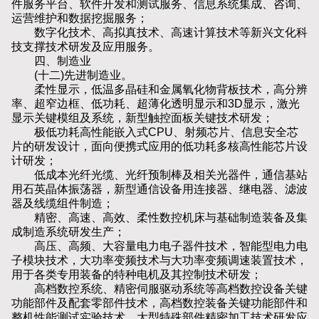
件服务平台、软件开发和测试服务、信息系统集成、咨询、
运营维护和数据挖掘服务；
数字化技术、高拟真技术、高速计算技术等新兴文化科
技支撑技术研发及应用服务。
四、制造业
(十二)先进制造业。
柔性显示，低温多晶硅和金属氧化物背板技术，高分辨
率、超窄边框、低功耗、超薄化透明显示和3D显示，激光
显示关键模组及系统，新型触控面板关键技术研发；
极低功耗高性能嵌入式CPU、射频芯片、信息安全芯
片的研发设计，面向便携式应用的低功耗多核高性能芯片设
计研发；
低成本光纤光缆、光纤预制棒及相关光器件，通信基站
用石英晶体振荡器，新型通信设备用连接器、继电器、滤波
器及线缆组件制造；
精密、高速、高效、柔性数控机床与基础制造装备及集
成制造系统研发生产；
高压、高频、大容量电力电子器件技术，智能型电力电
子模块技术，大功率变频技术与大功率变频调速装置技术，
用于各类专用装备的特种电机及其控制技术研发；
高档数控系统、精密伺服驱动系统等高档数控设备关键
功能部件及配套零部件技术，高档数控装备关键功能部件和
整机性能测试实验技术，大型特殊部件精密加工技术研发应