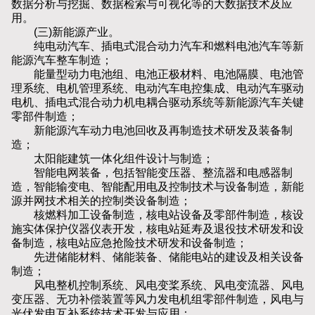
数据分析与挖掘、数据检索与可视化等的大数据技术及应
用。
(三)新能源产业。
纯电动汽车、插电式混合动力汽车和燃料电池汽车等新
能源汽车整车制造；
能量型动力电池组、电池正极材料、电池隔膜、电池管
理系统、电机管理系统、电动汽车电控集成、电动汽车驱动
电机、插电式混合动力机电耦合驱动系统等新能源汽车关键
零部件制造；
新能源汽车动力电池回收及再制造技术研发及装备制
造；
太阳能建筑一体化组件设计与制造；
智能电网装备，包括智能变压器、整流器和电感器制
造，智能输变电、智能配用电及控制技术与设备制造，新能
源并网技术相关的控制类设备制造；
核燃料加工设备制造，核电站设备及零部件制造，核设
施实体保护仪器仪表开发，核电站延寿及退役技术研发和设
备制造，核电站应急抢险技术研发和设备制造；
先进储能材料、储能装备、储能电站的建设及相关设备
制造；
风电整机控制系统、风电变桨系统、风电变流器、风电
变压器、无功补偿装置等风力发电机组零部件制造，风电与
光伏发电互补系统技术开发与应用；