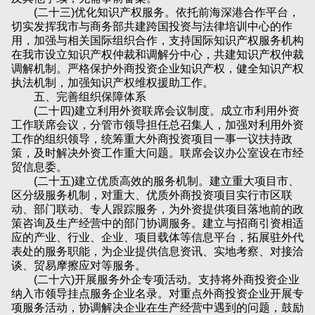
(二十三)优化知识产权服务。依托前海深港合作平台，
切实发挥我市与商务部共建跨国投资与法律培训中心的作
用，加强与相关国际组织合作，支持国际知识产权服务机构
在我市设立知识产权仲裁和调解分中心，共建知识产权仲裁
调解机制。严格保护外商投资企业知识产权，健全知识产权
执法机制，加强知识产权维权援助工作。
五、完善组织保障体系
(二十四)建立利用外资联席会议制度。成立市利用外资
工作联席会议，分管市领导担任总召集人，加强对利用外资
工作的组织领导，统筹重大外商投资项目一事一议扶持政
策，及时解决外资工作重大问题。联席会议办公室设在市经
贸信息委。
(二十五)建立优质高效的服务机制。建立重大项目市、
区分级服务机制，对重大、优质外商投资项目实行市区联
动、部门联动、专人跟踪服务，为外资提供项目落地前的政
策咨询及生产经营中的部门协调服务。建立与招商引资相适
应的产业、行业、企业、项目载体等信息平台，拓展驻外代
表处的服务职能，为企业提供信息资讯、实地考察、对接洽
谈、贸易摩擦应对等服务。
(二十六)开展服务外企专项活动。支持将外商投资企业
纳入市领导挂点服务企业名录。对重点外商投资企业开展专
项服务活动，协调解决企业在生产经营中遇到的问题，鼓励