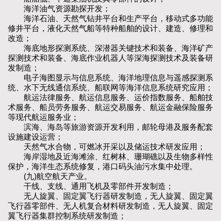
海洋油气资源勘探开发；
海洋石油、天然气钻井平台和生产平台，移动式多功能
修井平台，液化天然气船等特种船舶的设计、建造、修理和
改造；
海底地形探测系统、深潜器关键技术和装备、海洋矿产
探测技术和装备、海底作业机器人等深海探测技术及装备研
发制造；
电子海图显示与信息系统、海洋地理信息与遥感探测系
统、水下无线通信系统、船联网等海洋信息系统研究应用；
航运法律服务、航运信息服务、运价指数服务、船舶技
术服务、船员劳务服务、航运交易服务、航运金融保险服务
等现代航运服务业；
滨海、海岛等旅游资源开发利用，邮轮母港及服务配套
设施建设运营；
天然气水合物，可燃冰开采以及储运技术研发应用；
海岸湿地及近海滩涂、红树林、珊瑚礁以及生物多样性
保护，海洋生态系统修复，港口码头油污水集中处理。
(九)航空航天产业。
干线、支线、通用飞机及零部件开发制造；
无人旋翼、固定翼飞行器研发制造，无人旋翼、固定翼
飞行器零部件、无人机复合材料研发制造，无人旋翼、固定
翼飞行器集群控制系统研发制造；