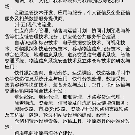
知识产权、文化产权和环境排污权(碳排放等)交易市
场；
金融监管技术开发、应用与服务，个人征信及企业征信
服务及相关数据服务提供商。
(十五)现代物流业。
供应商库存管理、销售与运营计划、协同计划预测与补
货等供应链管理技术服务，供应链公共服务平台建设；
自动识别和标识技术、电子数据交换技术、可视化技
术、货物跟踪和快速分拣技术、移动物流信息服务技术、全
球定位系统、地理信息系统、道路交通信息通讯系统、智能
交通系统、物流信息系统安全技术及立体仓库技术的研发与
应用；
快件跟踪查询、自动分拣、运递调度、快递客服呼叫中
心等快递信息系统开发与应用，快件分拣处理、数据采集、
集装容器等快递技术、装备开发与应用，邮件、快件运输与
交通运输网络融合技术开发；
航运经纪、航运代理、船舶管理、水路客货运代理；
涵盖物流、资金流、信息流及商流的供应链增值服务；
城际铁路、市域(郊)铁路、资源型开发铁路和支线铁路
及其桥梁、隧道、轮渡和站场设施的建设、经营；
仓储和转运设施设备、运输工具、物流器具的标准化改
造；
跨境电商物流与海外仓建设。