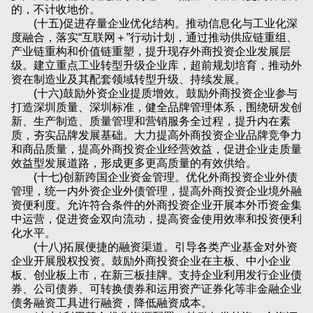
的，不计收地价。
(十五)促进存量企业优化结构。推动信息化与工业化深
度融合，落实“互联网＋”行动计划，通过推动供应链重组、
产业链重构和价值链重塑，提升现存外商投资企业发展层
级。建立重点工业转型升级企业库，超前规划培育，推动外
资在制造业及其配套领域转型升级、持续发展。
(十六)鼓励外资企业提质增效。鼓励外商投资企业参与
打造深圳质量、深圳标准，健全品牌管理体系，围绕研发创
新、生产制造、质量管理和营销服务全过程，提升内在素
质，夯实品牌发展基础。大力提高外商投资企业品牌竞争力
和商品质量，提高外商投资企业经营效益，促进企业走质量
效益型发展道路，形成更多更高质量的有效供给。
(十七)创新跨国企业资金管理。优化外商投资企业外债
管理，统一内外资企业外债管理，提高外商投资企业境外融
资便利度。允许符合条件的外商投资企业开展本外币资金集
中运营，促进资金双向流动，提高资金使用效率和投资便利
化水平。
(十八)拓展便捷的融资渠道。引导各类产业基金对外资
企业开展股权投资。鼓励外商投资企业在主板、中小企业
板、创业板上市，在新三板挂牌。支持企业利用发行企业债
券、公司债券、可转换债券和运用资产证券化等非金融企业
债务融资工具进行融资，降低融资成本。