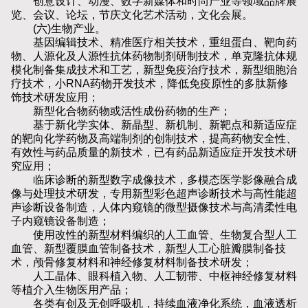
创意设计、动漫、数字新媒体和时尚产业等领域品牌展
览、会议、论坛，节庆文化艺术活动，文化会展。
(六)生物产业。
基因编辑技术、精准医疗相关技术，重组蛋白、靶向药
物、人源化及人源性抗体药物制剂研制技术，单克隆抗体规
模化制备集成技术和工艺，新型免疫治疗技术，新型细胞治
疗技术，小RNA药物开发技术，降低免疫原性的多肽新修
饰技术研发应用；
新型化合物药物或活性成份药物的生产；
基于新化学实体、新晶型、新机制、新靶点和新适应症
的靶向化学药物及高端制剂的创制技术，提高药物安全性、
有效性与药品质量的新技术，已有药品新适应症开发技术研
究应用；
临床诊断的新型数字成像技术，多模态医学影像融合成
像与处理技术研发，专用新型彩色超声诊断技术与高性能超
声诊断设备制造，人体内窥镜的微型摄像技术与高清柔性电
子内窥镜设备制造；
使用改性的新型材料编织的人工血管、生物复合型人工
血管、新型覆膜血管制备技术，新型人工心脏瓣膜制备技
术，颅骨修复材料和神经修复材料制备技术研发；
人工晶体、眼科植入物、人工韧带、中枢神经修复材料
等植介入生物医用产品；
各类有创及无创呼吸机，持续血液净化系统，血液透析