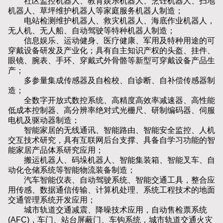
社区监控机器人、教育娱乐机器人、烹饪机器人、扫地
机器人、草坪维护机器人等家庭服务机器人制造；
电站检测维护机器人、救灾机器人、海底作业机器人，
无人机、无人船、自动驾驶等特种机器人制造；
信息娱乐、运动健身、医疗健康、军用及特种用途的可
穿戴设备研发及产业化；具有自主知识产权的头盔、挂件、
眼镜、腕表、手环、穿戴式外骨骼等新型可穿戴设备产品生
产；
多参量集成传感器及自检校、自诊断、自补偿传感器制
造；
全数字开放式数控系统、高精度高效率减速器、高性能
低成本控制器、高分辨率绝对式光栅尺、研制编码器、伺服
电机及驱动器制造；
智能家居的无线通讯、智能路由、智能安全监控、人机
交互技术研究，具有互联网后台支撑、具备自学习功能的智
能家居产品体系研究应用；
搬运机器人、码垛机器人、智能集装箱、智能叉车、自
动化仓储系统等智能物流装备制造；
汽车智能仪表、自动驾驶系统、智能交通工具，整合应
用传感、数据通信传输、计算机处理、系统工程技术的地面
交通管理系统开发应用；
城市轨道交通减震、降噪技术应用，自动售检票系统
(AFC)，车门、站台屏蔽门、车钩系统，城市轨道交通火灾