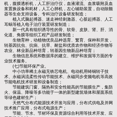
机，腹膜透析机，人工肝治疗仪，血液灌流、血浆吸附及血
浆置换设备和耗材，人工心肺机，左心辅助装置，自动除颤
器等生命支持设备、专科治疗设备研发制造；
植入式脑起搏器、迷走神经刺激器、心脏起搏器、人工
耳蜗等植入电子治疗装置研发制造；
新一代具有组织诱导性的骨、软骨、皮肤、肾、肝、消
化道、角膜等组织工程产品研发制造；
生物育种，动植物优良品种选育、繁育、保种和开发，
转基因抗虫、抗病、抗旱、耐盐和优质农作物和经济作物等
农业、林业新品种培育，转基因生物新品种培育；
生物信息系统和数据库的建立、维护和发掘等方面的专
业技术服务。
(七)节能环保产业。
中小功率稀土永磁无铁芯电机、电动机用铸铜转子技
术、永磁涡流柔性传动节能技术、永磁同步变频电机等高效
节能电机技术研发和设备制造；
节能建筑门窗、隔热和安全性能高的节能膜生产，集防
火、保温、降噪等多功能于一体的新型建筑墙体和屋面系统
等绿色建材生产；
天然气分布式能源技术开发与应用，分布式供电及并网
技术推广应用，分布式电源生产；
节能、节水、节材环保及资源综合利用等技术开发、应