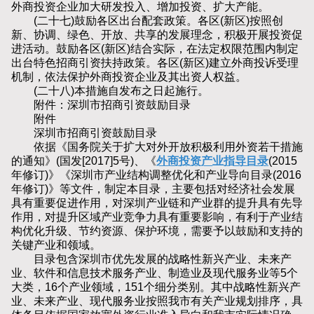
外商投资企业加大研发投入、增加投资、扩大产能。
(二十七)鼓励各区出台配套政策。各区(新区)按照创
新、协调、绿色、开放、共享的发展理念，积极开展投资促
进活动。鼓励各区(新区)结合实际，在法定权限范围内制定
出台特色招商引资扶持政策。各区(新区)建立外商投诉受理
机制，依法保护外商投资企业及其出资人权益。
(二十八)本措施自发布之日起施行。
附件：深圳市招商引资鼓励目录
附件
深圳市招商引资鼓励目录
依据《国务院关于扩大对外开放积极利用外资若干措施
的通知》(国发[2017]5号)、《
外商投资产业指导目录
(2015
年修订)》《深圳市产业结构调整优化和产业导向目录(2016
年修订)》等文件，制定本目录，主要包括对经济社会发展
具有重要促进作用，对深圳产业链和产业群的提升具有先导
作用，对提升区域产业竞争力具有重要影响，有利于产业结
构优化升级、节约资源、保护环境，需要予以鼓励和支持的
关键产业和领域。
目录包含深圳市优先发展的战略性新兴产业、未来产
业、软件和信息技术服务产业、制造业及现代服务业等5个
大类，16个产业领域，151个细分类别。其中战略性新兴产
业、未来产业、现代服务业按照我市有关产业规划排序，具