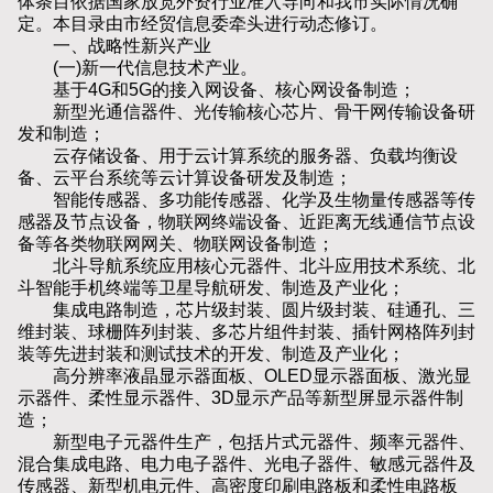
体条目依据国家放宽外资行业准入导向和我市实际情况确
定。本目录由市经贸信息委牵头进行动态修订。
一、战略性新兴产业
(一)新一代信息技术产业。
基于4G和5G的接入网设备、核心网设备制造；
新型光通信器件、光传输核心芯片、骨干网传输设备研
发和制造；
云存储设备、用于云计算系统的服务器、负载均衡设
备、云平台系统等云计算设备研发及制造；
智能传感器、多功能传感器、化学及生物量传感器等传
感器及节点设备，物联网终端设备、近距离无线通信节点设
备等各类物联网网关、物联网设备制造；
北斗导航系统应用核心元器件、北斗应用技术系统、北
斗智能手机终端等卫星导航研发、制造及产业化；
集成电路制造，芯片级封装、圆片级封装、硅通孔、三
维封装、球栅阵列封装、多芯片组件封装、插针网格阵列封
装等先进封装和测试技术的开发、制造及产业化；
高分辨率液晶显示器面板、OLED显示器面板、激光显
示器件、柔性显示器件、3D显示产品等新型屏显示器件制
造；
新型电子元器件生产，包括片式元器件、频率元器件、
混合集成电路、电力电子器件、光电子器件、敏感元器件及
传感器、新型机电元件、高密度印刷电路板和柔性电路板