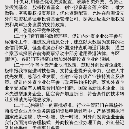
(十九)利用基金优化资源配置。鼓励各类外资、合资证
券投资基金、股权投资基金、创业投资基金落户深圳，做大
做强，夯实股权投资基础，优化资源配置。允许在前海设立
外商独资私募证券投资基金管理公司。探索适应境外股权投
资和离岸业务发展的支持政策。
四、创造公平竞争环境
(二十)打造宜商的政策环境。促进内外资企业公平参与
标准化工作。推进政府信息公开，建立以大数据为支撑的社
会信用体系。健全港澳台和外国法律查明与适用机制，通过
个案形式探索在前海商事活动中部分适用香港法律。各区
(新区)、各部门不得擅自增加对外商投资企业的限制。
(二十一)平等享受产业扶持政策。鼓励外商投资企业积
极申报我市促进科技创新、支持企业提升竞争力、促进人才
优先发展、总部企业发展、金融业等各项产业扶持资金及政
策。促进内外资企业公平参与政府采购招投标。落实外资企
业享受国家有关研发费用加计扣除、国家高新技术企业、技
术先进型服务企业、固定资产加速折旧、符合条件的技术转
让所得减免等优惠政策。
(二十二)构建统一的审批标准。行业主管部门在审核外
商投资企业具体业务牌照和资质申请过程中，严格贯彻执行
国家政策法规，统一标准、统一时限。对外商投资企业全面
实行负面清单管理模式，外商投资企业办理工商、外汇登记
及其他手续，无需事前备案。