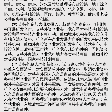
供电、供水、供热、污水及垃圾处理等市政设施，地下综合
管廊、水利、资源环境和生态保护、轨道交通、公路、铁
路、机场等基础设施，医疗、旅游、教育培训、健康养老等
公共服务项目的PPP创新。
(六)支持外企加大研发投入。鼓励内外资企业、科研机
构开展研发合作。支持外资企业参与我市重大科技基础设施
建设和重大科技产业专项行动。鼓励境外机构在我市设立具
有独立法人资格、符合新兴产业发展方向的研发机构或技术
转移机构；鼓励外商投资企业建设研发中心、技术中心、申
报设立博士后科研工作站，符合我市规定条件的，予以资金
支持。支持外商法人企业承担地方各类科技项目，鼓励其按
对等原则参与国家科技计划项目。
(七)支持外籍人才创新创业。试点建立境外专业人才资
格准入负面清单，对负面清单外的职业资格，取消执业资格
许可和认定。对持有外国人永久居留证的外籍高层次人才创
办科技型企业给予市民同等待遇。依法依规为来深创新创业
的外籍高层次人才及其外籍配偶、子女提供停居留便利。对
符合公安部相关规定要求的外籍人才，放宽申请办理签证和
永久居留证件方面的资格条件，来深停留不超过90天(含)且
未在华就业的，可办理5年内的多次往返R字(人才)签证；在
华就业的，入境后凭工作许可证明可直接申请办理5年内的
工作居留证件。