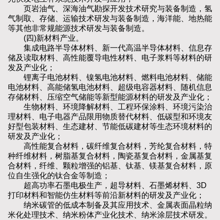
页岩油气、深海油气勘探开发技术研究与装备制造，氢
气制取、存储、运输技术研发与装备制造，海洋能、地热能
等其他非常规能源技术研发与装备制造。
(四)新材料产业。
集成电路半导体材料、新一代高温半导体材料、信息存
储及读取材料、高性能覆导电性材料、电子浆料等材料的研
发及产业化；
锂离子电池材料、镍氢电池材料、燃料电池材料、储能
电池材料、高能储氢电池材料、超级电容器材料、随机信息
存储材料、压缩空气储能等新型能源材料的研发及产业化；
生物材料、环境降解材料、工程环保涂料、环境污染治
理材料、电子电器产品限用物质替代材料、低碳型和环境友
好型包装材料、生态建材、节能低碳建材等生态环境材料的
研发及产业化；
高性能复合材料，碳纤维复合材料，芳纶复合材料，特
种纤维材料，树脂基复合材料，陶瓷基复合材料，金属基复
合材料，纤维、颗粒增强的铝基、钛基、镁基复合材料，原
位自生强化的钛合金等制造；
超高功率石墨电极生产，超导材料、石墨烯材料、3D
打印材料和智能仿生材料等前沿新材料的研发及产业化；
纳米碳管的低成本制备及其应用技术、金属表面晶粒纳
米化处理技术、纳米粉体产业化技术、纳米涂层技术研发。