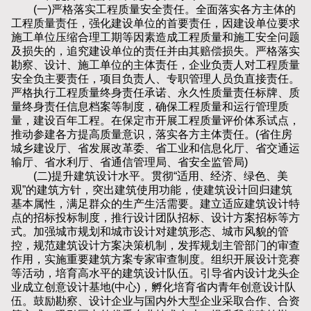
(一)严格落实工程质量安全责任。全面落实各方主体的
工程质量责任，强化建设单位的首要责任，因建设单位要求
施工单位压缩合理工期等因素造成工程质量和施工安全问题
及损失的，追究建设单位的责任并由其赔偿损失。严格落实
勘察、设计、施工单位的主体责任，企业负责人对工程质量
安全负主要责任，项目负责人、专职管理人员负直接责任。
严格执行工程质量终身责任承诺、永久性质量责任标牌、质
量终身责任信息档案等制度，确保工程质量和运行管理质
量，建设百年工程。在保定市开展工程质量评价体系试点，
推动参建各方提高质量意识，落实各方主体责任。(省住房
城乡建设厅、省发展改革委、省工业和信息化厅、省交通运
输厅、省水利厅、省通信管理局、省安全监管局)
(二)提升建筑设计水平。贯彻“适用、经济、绿色、美
观”的建筑方针，突出建筑使用功能，使建筑设计回归建筑
基本属性，满足群众的生产生活需要。建立适应建筑设计特
点的招标投标制度，推行设计团队招标、设计方案招标等方
式。加强城市规划和城市设计对建筑形态、城市风貌的管
控，规范建筑设计方案决策机制，发挥规划主管部门的审查
作用，实施重要建筑方案专家审查制度。组织开展设计竞赛
等活动，培育高水平的建筑设计队伍。引导省内设计龙头企
业成立创意设计基地(中心)，孵化培育省内青年创意设计队
伍。鼓励勘察、设计企业与国内外大型企业采取合作、合资