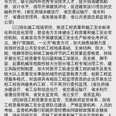
等方式，吸引国内外优秀专业技术人才，提升我省建筑勘
察、设计水平。倡导开展建筑评论，促进建筑设计理念的交
融和升华。(省住房城乡建设厅、省交通运输厅、省水利
厅、省通信管理局、省发展改革委、省公共资源交易监督办
公室)
(三)强化施工现场管控。推进工程质量和施工安全标准
化和信息化管理，督促各方主体健全工程质量和施工安全管
控机制。在秦皇岛市开展建筑施工安全生产标准化考评试
点。推行“双随机、一公开”检查方式，加大抽查抽测力度，
加强对涉及公共安全的工程地基基础、主体结构、防火、节
能、电梯等部位和竣工验收环节的工程质量监督检查。持续
开展住宅工程质量常见问题和施工深基坑、高支模、脚手
架、起重机械等危险性较大分部分项工程专项治理工作。建
立风险控制制度，加大对新开工轨道交通工程的城市及发生
较大以上质量安全事故的城市的监督检查力度。创新工程监
理服务模式，对选择具有相应工程监理资质的企业开展全过
程工程咨询服务的工程，可不再另行委托监理。(省住房城
乡建设厅、省工业和信息化厅、省交通运输厅、省水利厅、
省通信管理局、省安全监管局、省公安厅、省质监局)
(四)加强工程质量安全监管。完善政府监管体系，加强
工程质量和施工安全监督队伍建设，严格监督机构、人员的
考核，监督机构履行职能所需经费由同级财政预算全额保
障。强化层级监管，严格工程质量和施工安全监督机构、人