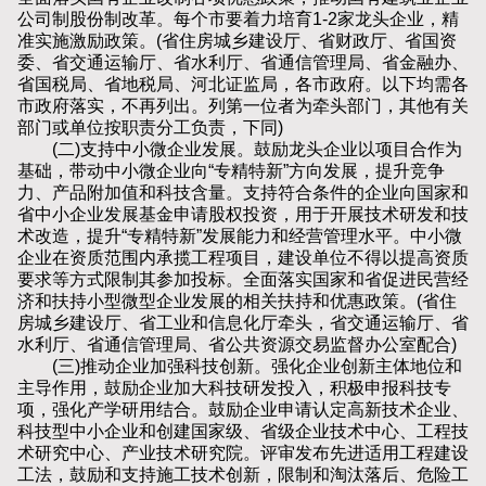
公司制股份制改革。每个市要着力培育1-2家龙头企业，精
准实施激励政策。(省住房城乡建设厅、省财政厅、省国资
委、省交通运输厅、省水利厅、省通信管理局、省金融办、
省国税局、省地税局、河北证监局，各市政府。以下均需各
市政府落实，不再列出。列第一位者为牵头部门，其他有关
部门或单位按职责分工负责，下同)
(二)支持中小微企业发展。鼓励龙头企业以项目合作为
基础，带动中小微企业向“专精特新”方向发展，提升竞争
力、产品附加值和科技含量。支持符合条件的企业向国家和
省中小企业发展基金申请股权投资，用于开展技术研发和技
术改造，提升“专精特新”发展能力和经营管理水平。中小微
企业在资质范围内承揽工程项目，建设单位不得以提高资质
要求等方式限制其参加投标。全面落实国家和省促进民营经
济和扶持小型微型企业发展的相关扶持和优惠政策。(省住
房城乡建设厅、省工业和信息化厅牵头，省交通运输厅、省
水利厅、省通信管理局、省公共资源交易监督办公室配合)
(三)推动企业加强科技创新。强化企业创新主体地位和
主导作用，鼓励企业加大科技研发投入，积极申报科技专
项，强化产学研用结合。鼓励企业申请认定高新技术企业、
科技型中小企业和创建国家级、省级企业技术中心、工程技
术研究中心、产业技术研究院。评审发布先进适用工程建设
工法，鼓励和支持施工技术创新，限制和淘汰落后、危险工