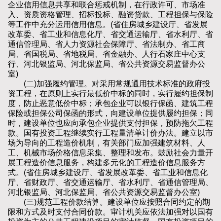
企业信用信息共享和联合惩戒机制，在行政许可、市场准
入、资质资格管理、招标投标、融资贷款、工程担保与保险
等工作中充分运用信用信息。(省住房城乡建设厅、省发展
改革委、省工业和信息化厅、省交通运输厅、省水利厅、省
通信管理局、省人力资源社会保障厅、省法制办、省工商
局、省国税局、省地税局、省金融办、人行石家庄中心支
行、河北银监局、河北保监局、省公共资源交易监督办公
室)
(二)加强履约管理。对采用常规通用技术标准的政府投
资工程，在原则上实行最低价中标的同时，实行履约担保制
度，防止恶意低价中标；承包企业可以银行保函、建筑工程
保险或担保公司保函的形式，向建设单位提供履约担保；同
时，建设单位也应向承包企业提供支付担保，预防拖欠工程
款。国有投资工程继续实行工程量清单计价办法。建立以市
场为导向的工程造价机制，有关部门应加强建筑材料、人
工、机械市场价格信息采集、整理和发布。鼓励社会力量开
展工程造价信息服务，构建多元化的工程造价信息服务方
式。(省住房城乡建设厅、省发展改革委、省工业和信息化
厅、省财政厅、省交通运输厅、省水利厅、省通信管理局、
河北银监局、河北保监局、省公共资源交易监督办公室)
(三)规范工程价款结算。建设单位应按照合同约定的期
限和方式及时支付合同价款。审计机关应依法加强对以国有