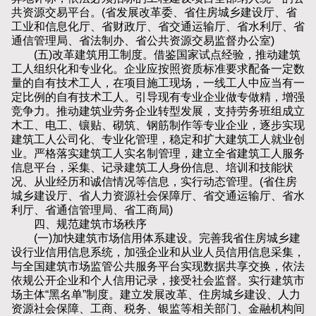
共资源交易平台。(省发展改革委、省住房城乡建设厅、省
工业和信息化厅、省财政厅、省交通运输厅、省水利厅、省
通信管理局、省法制办、省公共资源交易监督办公室)
(五)改革建筑用工制度。借鉴国家试点经验，推动建筑
工人组织化和专业化。企业应按照资质标准要求配备一定数
量的自有技术工人，在项目施工现场，一线工人中应当有一
定比例的自有技术工人。引导现有专业企业做专做精，增强
竞争力。推动建筑业劳务企业转型发展，支持劳务班组成立
木工、电工、镶贴、砌筑、钢筋制作等专业企业，逐步实现
建筑工人公司化、专业化管理，稳定和扩大建筑工人就业创
业。严格落实建筑工人实名制管理，建立全省建筑工人服务
信息平台，采集、记录建筑工人身份信息、培训和技能状
况、从业经历和诚信情况等信息，实行动态管理。(省住房
城乡建设厅、省人力资源社会保障厅、省交通运输厅、省水
利厅、省通信管理局、省工商局)
四、规范建筑市场秩序
(一)加快建筑市场信用体系建设。完善我省住房城乡建
设行业信用信息系统，加强企业和从业人员信用信息采集，
与全国建筑市场监管公共服务平台实现数据共享交换，依法
依规公开企业和个人信用记录，接受社会监督。实行建筑市
场主体“黑名单”制度。建立发展改革、住房城乡建设、人力
资源社会保障、工商、税务、银监等相关部门、金融机构间