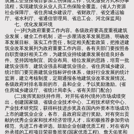
筑施工企业按项目参加工伤保险工作，优化缴费方式和办事
流程，实现建筑业从业人员工伤保险全覆盖。(省人力资源
社会保障厅、省住房城乡建设厅、省财政厅、省交通运输
厅、省水利厅、省通信管理局、省总工会、河北保监局)
七、优化发展环境
(一)列为政府重要工作内容。各级政府要高度重视建筑
业发展，健全工作机制，进一步厘清改革发展思路、明确改
革发展目标、落实工作责任，制定相关配套政策，把推进建
筑业改革发展列为政府重要工作内容。各有关部门要按照各
自职责做好相关工作，为建筑业持续健康发展创造良好条
件。坚持因地制宜、因业布局、错位发展的思路，培育一批
建筑业强市、建筑业强县和建筑业强企。省住房城乡建设、
统计部门要完善建筑业指标评价体系，做好行业发展的统计
监测，建立考核制度，定期通报各地建筑业改革发展情况。
各级政府对排名靠前的市、县和企业，予以奖励激励。(省
住房城乡建设厅、省统计局牵头，省有关部门配合)
(二)发挥奖励扶持作用。对开拓省外(境外)市场成绩突
出，创建国家级、省级企业技术中心、工程技术研究中心、
产业技术研究院，获得科技进步奖及在国内外资本市场成功
上市的建筑业企业，各市、县政府应进行奖励。对有突出贡
献的优秀企业家和技术经济管理人才，应积极推荐参加劳动
模范、先进工作者评选。鼓励企业创建优质工程，对在省内
外承揽的工程项目荣获鲁班奖(国家优质工程)、詹天佑奖和