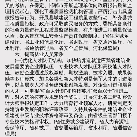
员的考核。在保定、邯郸市开展监理单位向政府报告质量监
理情况试点。强化工程质量检测机构管理，严厉打击出具虚
假报告等行为。开展县城建设工程质量攻坚行动，补齐县城
工程质量短板。政府可采取购买服务的方式，委托具备条件
的社会力量进行工程质量监督检查。有序推进工程质量保证
保险，探索建立施工安全生产责任保险制度。(省住房城乡
建设厅、省工业和信息化厅、省财政厅、省交通运输厅、省
水利厅、省通信管理局、省安全监管局、河北保监局)
六、提高从业人员素质
(一)优化人才队伍结构。加快培养造就适应我省建筑业
发展需要的企业家队伍、专业技术人才队伍和高技能人才队
伍。鼓励企业通过股权激励、期权激励、技术入股、成果奖
励等多种形式，加快各类创新人才特别是领军人才的引进培
养，以高层次人才引领建筑业创新发展。对企业引进和培育
的人才，可申报省“百人计划”和科技英才“双百双千”推进工
程，对入选的按有关规定给予奖励。开展河北省工程勘察设
计大师申报认定工作，大力培育行业领军人才。研究制定支
持建筑业发展的职称评审政策，支持具备条件的建筑业企业
组建初中级专业技术资格评审委员会，由省级主管部门授予
专业技术资格评审权。(省住房城乡建设厅、省人力资源社
会保障厅、省科技厅、省交通运输厅、省水利厅、省通信管
理局)