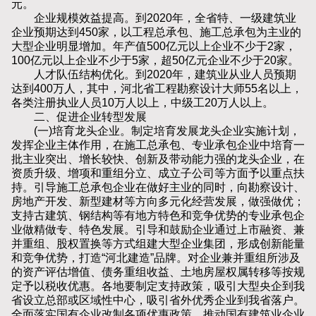
元。
企业规模效益提高。到2020年，全省特、一级建筑业
企业预期达到450家，以工程总承包、施工总承包为主业的
大型企业明显增加。年产值500亿元以上企业不少于2家，
100亿元以上企业不少于5家，超50亿元企业不少于20家。
人才队伍结构优化。到2020年，建筑业从业人员预期
达到400万人，其中，河北省工程勘察设计大师55名以上，
各类注册执业人员10万人以上，中级工20万人以上。
二、促进企业转型发展
(一)培育龙头企业。制定培育发展龙头企业实施计划，
发挥企业主体作用，在施工总承包、专业承包企业中培育一
批主业突出、增长较快、创新及带动能力强的龙头企业，在
资质升级、增项和重组分立、成立子公司等方面予以重点扶
持。引导施工总承包企业在做好主业的同时，向勘察设计、
房地产开发、新型建材等方向多元化经营发展，做强做优；
支持古建筑、钢结构等有地方特色和竞争优势的专业承包企
业做精做专、特色发展。引导和鼓励企业通过上市融资、兼
并重组、股权置换等方式组建大型企业集团，形成创新能量
和竞争优势，打造“河北建造”品牌。对企业兼并重组所涉及
的资产评估增值、债务重组收益、土地房屋权属转移等按规
定予以税收优惠。各地要制定支持政策，吸引大型央企到我
省设立总部或区域性中心，吸引省外优秀企业到我省落户。
全面落实国有企业改制各项优惠政策，推动国有建筑业企业