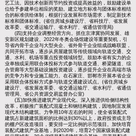
艺工法。因技术创新而节约投资或提高效益的，鼓励建设单
位给予参建单位相应的奖励。建立地方标准与团体标准相结
合的标准供给体制，根据行业发展和市场需求，制定新技术
标准和团体标准。(省住房城乡建设厅、省科技厅、省发展
改革委、省交通运输厅、省水利厅、省通信管理局)
(四)支持企业调整经营方向。抓住京津冀协同发展、雄
安新区规划建设、2022年冬奥会场馆建设等重要契机，引
导省内骨干企业与大型央企、省外骨干企业组成战略联盟，
共同开拓市场，逐步从房屋建筑等传统领域向轨道交通、交
通、水利、机场等重点投资领域转型。鼓励本省有实力的企
业单独或采用联合体投标方式参与轨道交通、桥梁隧道、综
合管廊等大型基础设施投资建设，逐步提升企业在高端市场
的竞争力和专业施工能力。在石家庄、邯郸市开展本省企业
采用联合体投标方式参与轨道交通建设试点。(省住房城乡
建设厅、省发展改革委、省交通运输厅、省水利厅、省通信
管理局、省公共资源交易监督办公室)
(五)加快推进建筑产业现代化。深入推进供给侧结构性
改革，积极推广装配式混凝土和钢结构建筑，因地制宜发展
现代木结构建筑。力争用10年左右的时间，使全省装配式
建筑占新建建筑面积的比例达到30%以上，政府投资或主导
的棚户区改造项目，要安排一定比例的示范项目。加快培育
装配式建筑产业基地，到2020年，培育2个国家级装配式建