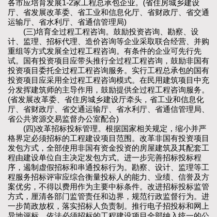
各市应培育发展1-2家工程总承包企业。(省住房城乡建设
厅、省发展改革委、省工业和信息化厅、省财政厅、省交通
运输厅、省水利厅、省通信管理局)
(三)培育全过程工程咨询。鼓励投资咨询、勘察、设
计、监理、招标代理、造价咨询等企业采取联合经营、并购
重组等方式发展全过程工程咨询。有条件的企业可先行先
试。国有投资项目应带头推行全过程工程咨询，鼓励非国有
投资项目委托全过程工程咨询服务。实行工程总承包的国有
投资项目应采用全过程工程咨询模式。在民用建筑项目中充
分发挥建筑师的主导作用，鼓励提供全过程工程咨询服务。
(省发展改革委、省住房城乡建设厅牵头，省工业和信息化
厅、省财政厅、省交通运输厅、省水利厅、省通信管理局、
省公共资源交易监督办公室配合)
(四)改革招标投标管理。根据国家相关规定，缩小并严
格界定必须招标的工程建设项目范围。改革非国有投资项目
发包方式，全部使用非国有资金投资的房屋建筑及其配套工
程由建设单位自主决定发包方式。进一步完善招标投标程
序，遏制虚假招标和串通投标行为。勘察、设计、监理等工
程服务招标评审应综合衡量投标人的能力、业绩、信誉及方
案优劣，不得以费用作为主要中标条件。改进招标投标监管
方式，厘清各部门监管责任和边界，规范行政监督行为。进
一步简政放权，落实招标人负责制。推行电子招投标和网上
异地评标，依法必须招标的工程建设项目全部纳入统一的公