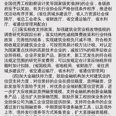
全国优秀工程勘察设计奖等国家级奖项(杯)的企业，各级政
府应予以奖励。有关行业协会应严格创优条件程序，推进创
优活动有序开展。(省住房城乡建设厅、省人力资源社会保
障厅、省总工会牵头，省财政厅、省交通运输厅、省水利
厅、省通信管理局配合)
(三)落实税收支持政策。加强建筑业营业税改增值税的
调查研究和跟踪分析，落实结构性减税降费政策和行业特殊
政策，完善抵扣链条，实现建筑业税负只减不增。符合相关
税收规定的建筑业企业，可按照简易计税方法计税。对认定
为国家重点扶持的高新技术企业的，减按15%的税率征收企
业所得税。企业开发新产品、新技术、新工艺发生的符合税
法规定范围的研究开发费用，可以按规定在计算应纳税所得
额时加计扣除。(省国税局、省地税局、省财政厅、省住房
城乡建设厅、省交通运输厅、省水利厅、省通信管理局)
(四)加大金融扶持力度。鼓励金融机构加大对建筑业的
信贷支持力度，对信誉好的企业在授信额度、质押融资、贷
款发放等方面给予支持，对优质企业倾斜配置信贷资源，进
一步扩大应收账款质押融资规模。支持金融机构创新金融服
务产品，适当扩大担保物范围。鼓励开展工程担保业务的专
业担保公司为施工企业贷款提供担保。支持符合条件的企业
通过发行短期融资券、中期票据等债务融资工具，以及境外
上市、境外发行债券等方式筹集资金，扩大直接融资规模。