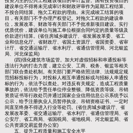
投资为主的公共工程建设项目的审计监督。国有投资项目的
建设单位不得将未完成审计和财政评审作为延期工程结算、
不按合同结算、拖欠工程款的理由。未完成竣工结算的项
目，有关部门不予办理产权登记。对拖欠工程款的建设单
位，发展改革、财政等有关部门不予批准新项目建设。实行
优质优价，建设单位与施工单位根据合同约定的质量等级及
价款进行结算。(省住房城乡建设厅、省发展改革委、省工
业和信息化厅、省财政厅、省国土资源厅、省国资委、省审
计厅、省交通运输厅、省水利厅、省通信管理局、河北银监
局、河北保监局)
(四)强化建筑市场监管。加大对虚假招标和串通投标等
违法行为的打击力度，建立公安、工商、税务、银监等相关
部门联合查处机制。有关部门要严格依照法律、法规规定规
范招标投标行为，对投标人相互串通投标或与招标人串通投
标的行为，依法予以查处。对违反有关规定，造成工程质量
事故的，依法给予责任单位停业整顿、降低资质等级、吊销
资质证书等行政处罚并通过国家企业信用信息公示系统予以
公示，给予注册执业人员暂停执业、吊销资格证书、一定时
间直至终身不得进入行业等处罚。(省住房城乡建设厅、省
发展改革委、省交通运输厅、省水利厅、省通信管理局、省
公安厅、省工商局、省国税局、省地税局、河北银监局、省
公共资源交易监督办公室)
五、提升工程质量和施工安全水平