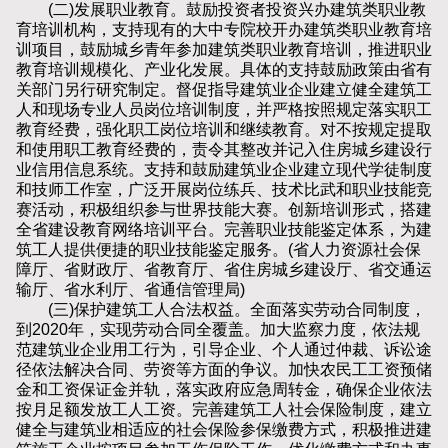
(二)发展职业教育。鼓励投资者投资兴办建筑类职业教
育培训机构，支持现有的大中专院校开办建筑类职业教育培
训项目，鼓励城乡青年参加建筑类职业教育培训，推进职业
教育培训规模化、产业化发展。具体的支持鼓励政策由省有
关部门另行研究制定。督促指导建筑业企业建立健全建筑工
人和现场专业人员岗位培训制度，并严格按照规定落实职工
教育经费，强化职工岗位培训和继续教育。对不按规定提取
和使用职工教育经费的，责令其整改并记入住房城乡建设行
业信用信息系统。支持和鼓励建筑业企业建立现代学徒制度
和技师工作室，广泛开展岗位练兵、技术比武和职业技能竞
赛活动，积极组织参与世界技能大赛。创新培训形式，搭建
全省建设教育网络培训平台。完善职业技能鉴定体系，为建
筑工人提供便捷的职业技能鉴定服务。(省人力资源社会保
障厅、省财政厅、省教育厅、省住房城乡建设厅、省交通运
输厅、省水利厅、省通信管理局)
(三)保护建筑工人合法权益。全面落实劳动合同制度，
到2020年，实现劳动合同全覆盖。加大监察力度，依法规
范建筑业企业用工行为，引导企业、个人通过仲裁、诉讼途
径依法解决合同、劳资等方面的争议。加快农民工工资预储
金和工资保证金并轨，落实政府应急周转金，确保企业依法
按月足额发放工人工资。完善建筑工人社会保险制度，建立
健全与建筑业相适应的社会保险参保缴费方式，积极推进建