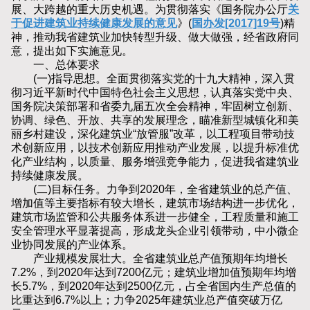
展、大跨越的重大历史机遇。为贯彻落实《国务院办公厅
关
于促进建筑业持续健康发展的意见
》(
国办发[2017]19号
)精
神，推动我省建筑业加快转型升级、做大做强，经省政府同
意，提出如下实施意见。
一、总体要求
(一)指导思想。全面贯彻落实党的十九大精神，深入贯
彻习近平新时代中国特色社会主义思想，认真落实党中央、
国务院决策部署和省委九届五次全会精神，牢固树立创新、
协调、绿色、开放、共享的发展理念，瞄准新型城镇化和美
丽乡村建设，深化建筑业“放管服”改革，以工程项目带动技
术创新应用，以技术创新应用推动产业发展，以提升标准优
化产业结构，以质量、服务增强竞争能力，促进我省建筑业
持续健康发展。
(二)目标任务。力争到2020年，全省建筑业的总产值、
增加值等主要指标有较大增长，建筑市场结构进一步优化，
建筑市场监管和公共服务体系进一步健全，工程质量和施工
安全管理水平显著提高，形成龙头企业引领带动，中小微企
业协同发展的产业体系。
产业规模发展壮大。全省建筑业总产值预期年均增长
7.2%，到2020年达到7200亿元；建筑业增加值预期年均增
长5.7%，到2020年达到2500亿元，占全省国内生产总值的
比重达到6.7%以上；力争2025年建筑业总产值突破万亿