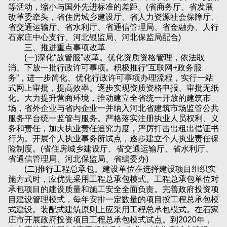
等活动，缩小与国外先进标准的差距。(省商务厅、省发展
改革委牵头，省住房城乡建设厅、省人力资源社会保障厅、
省交通运输厅、省水利厅、省通信管理局、省金融办、人行
石家庄中心支行、河北银监局、河北保监局配合)
三、推进重点事项改革
(一)深化“放管服”改革。优化资质资格管理，依法取
消、下放一批行政许可事项。积极推行“互联网+政务服
务”，进一步简化、优化行政许可事项办理流程，实行一站
式网上审批，提高效率。逐步实现资质资格申报、审批无纸
化。大力提升营商环境，推动建立全省统一开放的建筑市
场，省外企业与省内企业一并纳入河北省建筑市场监管公共
服务平台统一监管与服务。严格落实注册执业人员权利、义
务和责任，加大执业责任追究力度，严厉打击出租出借证书
行为。开展个人执业事务所试点，逐步建立个人执业责任保
险制度。(省住房城乡建设厅、省交通运输厅、省水利厅、
省通信管理局、河北保监局、省编委办)
(二)推行工程总承包。建设单位在选择建设项目组织实
施方式时，应优先采用工程总承包模式。工程总承包单位对
承包项目的建设质量和施工安全全面负责。完善政府投资项
目建设管理模式，每年安排一定数量的项目按工程总承包模
式建设。装配式建筑原则上应采用工程总承包模式。在石家
庄市开展政府投资项目工程总承包模式试点。到2020年，