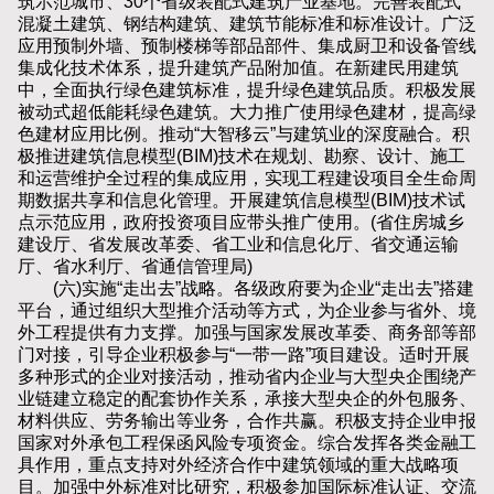
筑示范城市、30个省级装配式建筑产业基地。完善装配式
混凝土建筑、钢结构建筑、建筑节能标准和标准设计。广泛
应用预制外墙、预制楼梯等部品部件、集成厨卫和设备管线
集成化技术体系，提升建筑产品附加值。在新建民用建筑
中，全面执行绿色建筑标准，提升绿色建筑品质。积极发展
被动式超低能耗绿色建筑。大力推广使用绿色建材，提高绿
色建材应用比例。推动“大智移云”与建筑业的深度融合。积
极推进建筑信息模型(BIM)技术在规划、勘察、设计、施工
和运营维护全过程的集成应用，实现工程建设项目全生命周
期数据共享和信息化管理。开展建筑信息模型(BIM)技术试
点示范应用，政府投资项目应带头推广使用。(省住房城乡
建设厅、省发展改革委、省工业和信息化厅、省交通运输
厅、省水利厅、省通信管理局)
(六)实施“走出去”战略。各级政府要为企业“走出去”搭建
平台，通过组织大型推介活动等方式，为企业参与省外、境
外工程提供有力支撑。加强与国家发展改革委、商务部等部
门对接，引导企业积极参与“一带一路”项目建设。适时开展
多种形式的企业对接活动，推动省内企业与大型央企围绕产
业链建立稳定的配套协作关系，承接大型央企的外包服务、
材料供应、劳务输出等业务，合作共赢。积极支持企业申报
国家对外承包工程保函风险专项资金。综合发挥各类金融工
具作用，重点支持对外经济合作中建筑领域的重大战略项
目。加强中外标准对比研究，积极参加国际标准认证、交流