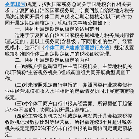
令第16号
)规定，按照国家税务总局关于国地税合作相关要
求，宁夏回族自治区国家税务局、宁夏回族自治区地方税务
局决定协同开展个体工商户税收定期定额核定(以下简称“协
同开展定期定额核定”)，现就有关事项公告如下：
一、协同开展定期定额核定的适用范围
适用于宁夏回族自治区国家税务局和地方税务局共同管
理认定的，县以上税务局(含县级，下同)批准的生产、经营
规模小，达不到《
个体工商户建账管理暂行办法
》规定设置
账簿标准的个体工商定期定额户的税收征收管理。
二、协同开展定期定额核定的内容
(一)纳税户典型调查可由主管国税机关、主管地税机关
(以下简称“主管税务机关”)组成调查组共同开展典型调查工
作。
(二)对未按照规定自行申报的，参照同类行业或类似行
业中经营规模和收入水平相近的定额情况协同开展定期定额
核定。
(三)对个体工商户自行申报其经营额、所得额低于起征
点5%(不含)的，协同定期开展定额核定。
(四)经主管税务机关发现或定额与发票开具金额或税控
收款机记录数据比对等经营额、所得额连续3个月超过税务
机关核定定额30%(不含)未自行申报的重新协同定期定额核
定。