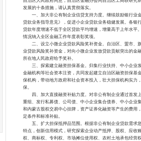
自治区人民政府同意，自治区金融办会同自治区工商联研究
发展的十条措施，请认真贯彻落实。
一、加大非公有制企业信贷支持力度。继续鼓励银行业金
贷款业务指导意见》，促进小企业贷款业务稳健发展。各银
贷款年度增速不低于全区贷款平均增速，增量高于上年水平
情况纳入全区金融工作年度表彰奖项。
二、设立小微企业贷款风险奖补资金。自治区、盟市、旗县
业贷款风险奖补资金，对向小微企业发放贷款贡献突出的金融
所在地人民政府给予奖补。
三、探索建立融资担保基金。归集行业扶持、中小企业发
金融机构等社会资本注资，共同发起建立自治区融资担保基
保机构，带动地方政府和社会资本投入，壮大担保机构实力
保。
四、加大直接融资补贴力度。对非公有制企业通过首发上
重组、发行私募债、公司债、中小企业集合债券、中小企业
和内蒙古股权交易中心挂牌，资产证券化融资等产生的费用
定条件和标准补贴。
五、扩大担保抵押品范围。根据非公有制企业贷款需求急
特点，创新信用模式，研究探索企业动产抵押、股权、应收
权、商标权、专利权、市场摊位使用权、农村土地承包经营