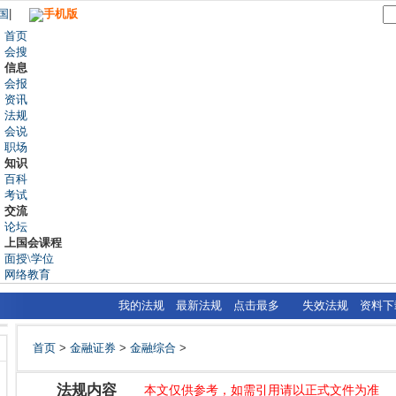
国
|
手机版
首页
会搜
信息
会报
资讯
法规
会说
职场
知识
百科
考试
交流
论坛
上国会课程
面授\学位
网络教育
我的法规
最新法规
点击最多
失效法规
资料下
首页
>
金融证券
>
金融综合
>
法规内容
本文仅供参考，如需引用请以正式文件为准