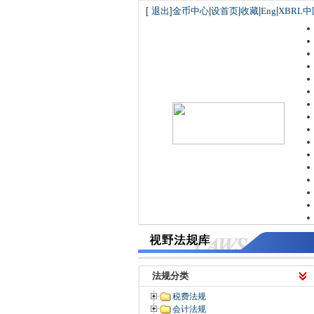
[
退出
]
金币中心
|
设首页
|
收藏
|
Eng
|
XBRL中
法规分类
税费法规
会计法规