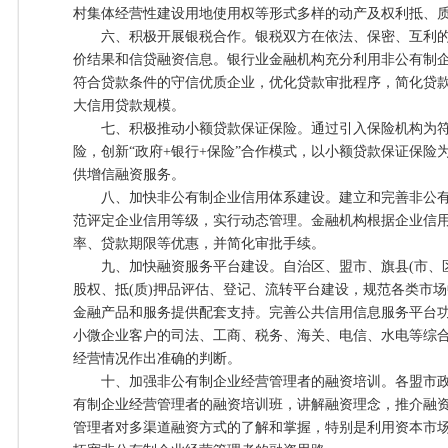
村集体经营性建设用地使用权等形式多样的动产及权利抵、
六、积极开展银税合作。银税双方在依法、保密、互利的
价结果和信贷融资信息。银行业金融机构充分利用非公有制
符合贷款条件的守信优质企业，优化贷款审批程序，简化贷
大信用贷款规模。
七、积极推动小额贷款保证保险。通过引入保险机构为符
险，创新“政府+银行+保险”合作模式，以小额贷款保证保险
供增信融资服务。
八、加快非公有制企业信用体系建设。建立和完善非公有
范评定企业信用等级，实行动态管理。金融机构根据企业信
率、贷款期限等优惠，并简化审批手续。
九、加快融资服务平台建设。自治区、盟市、旗县(市、区
股权、抵(质)押品评估、登记、流转平台建设，规范各类市
金融产品和服务提供配套支持。完善公共信用信息服务平台
小微企业客户的司法、工商、税务、海关、电信、水电等综
经营情况作出准确的判断。
十、加强非公有制企业经营管理者的融资培训。各盟市政府
有制企业经营管理者的融资培训班，讲解融资理念，推介融
管理者对多渠道融资方式的了解和掌握，特别是利用资本市