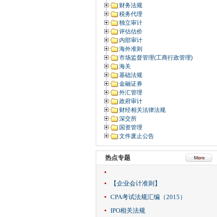
财务法规
税务代理
独立审计
评估估价
内部审计
海外准则
市场监督管理(工商行政管理)
海关
基础法规
金融证券
外汇管理
政府审计
财经相关法律法规
深交所
国资管理
文件废止公告
热点专题
【企业会计准则】
CPA考试法规汇编（2015）
IPO相关法规