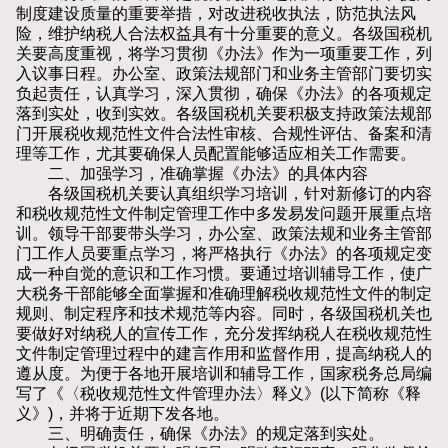
制度建设质量的重要举措，对改进税收执法，防范执法风
险，维护纳税人合法权益具有十分重要的意义。各级国税机
关要高度重视，将学习贯彻《办法》作为一项重要工作，列
入议事日程。办公室、政策法规部门和业务主管部门要切实
负起责任，认真学习，深入贯彻，确保《办法》的各项规定
落到实处，收到实效。各级国税机关要积极支持政策法规部
门开展税收规范性文件合法性审核、合规性评估、备案和清
理等工作，尤其要确保人员配置能够适应相关工作需要。
二、加强学习，准确掌握《办法》的具体内容
各级国税机关要认真组织学习培训，针对新修订的内容
和税收规范性文件制定管理工作中多发易发问题开展重点培
训。领导干部要带头学习，办公室、政策法规和业务主管部
门工作人员要重点学习，将严格执行《办法》的各项规定变
成一种自觉的意识和工作习惯。要通过培训辅导工作，使广
大税务干部能够全面掌握和准确理解税收规范性文件的制定
规则、制定程序和技术规范等内容。同时，各级国税机关也
要做好对纳税人的宣传工作，充分发挥纳税人在税收规范性
文件制定管理过程中的建言作用和监督作用，提高纳税人的
遵从度。为便于各地开展培训和辅导工作，国家税务总局编
写了《〈税收规范性文件管理办法〉释义》(以下简称《释
义》)，并将于近期下发各地。
三、明确责任，确保《办法》的规定落到实处。