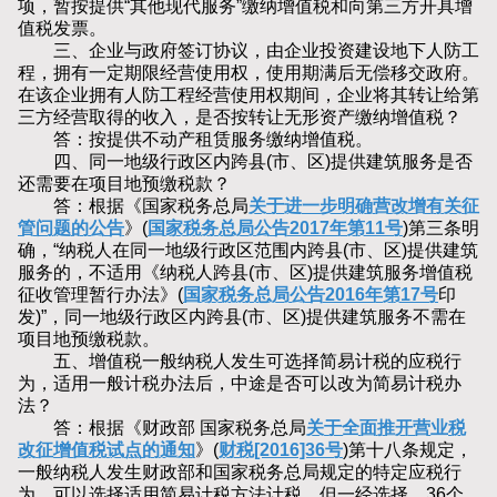
项，暂按提供“其他现代服务”缴纳增值税和向第三方开具增
值税发票。
三、企业与政府签订协议，由企业投资建设地下人防工
程，拥有一定期限经营使用权，使用期满后无偿移交政府。
在该企业拥有人防工程经营使用权期间，企业将其转让给第
三方经营取得的收入，是否按转让无形资产缴纳增值税？
答：按提供不动产租赁服务缴纳增值税。
四、同一地级行政区内跨县(市、区)提供建筑服务是否
还需要在项目地预缴税款？
答：根据《国家税务总局
关于进一步明确营改增有关征
管问题的公告
》(
国家税务总局公告2017年第11号
)第三条明
确，“纳税人在同一地级行政区范围内跨县(市、区)提供建筑
服务的，不适用《纳税人跨县(市、区)提供建筑服务增值税
征收管理暂行办法》(
国家税务总局公告2016年第17号
印
发)”，同一地级行政区内跨县(市、区)提供建筑服务不需在
项目地预缴税款。
五、增值税一般纳税人发生可选择简易计税的应税行
为，适用一般计税办法后，中途是否可以改为简易计税办
法？
答：根据《财政部 国家税务总局
关于全面推开营业税
改征增值税试点的通知
》(
财税[2016]36号
)第十八条规定，
一般纳税人发生财政部和国家税务总局规定的特定应税行
为，可以选择适用简易计税方法计税，但一经选择，36个