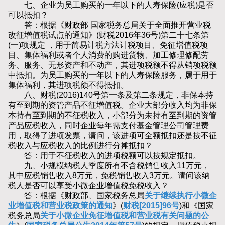
七、企业为员工购买的一年以下的人寿保险(应税)是否
可以抵扣？
答：根据《财政部 国家税务总局关于全面推开营业税
改征增值税试点的通知》(财税2016年36号)第二十七条第
(一)项规定 ，用于简易计税方法计税项目、免征增值税项
目、集体福利或者个人消费的购进货物、加工修理修配劳
务、服务、无形资产和不动产，其进项税额不得从销项税额
中抵扣。为员工购买的一年以下的人寿保险服务，属于用于
集体福利，其进项税额不得抵扣。
八、财税(2016)140号第一条及第二条规定，非保本持
有至到期的资管产品不征增值税。企业大部分收入均为非保
本持有至到期的不征税收入，小部分为未持有至到期的资管
产品应税收入，同时企业每年需支付基金管理公司管理费
用，取得了进项发票，请问，该进项可全额抵扣还是按不征
税收入与应税收入的比例进行分摊抵扣？
答：用于不征税收入的进项税额可以按规定抵扣。
九、小规模纳税人季度所有不含税销售收入11万元，
其中应税销售收入8万元，免税销售收入3万元。请问该纳
税人是否可以享受小微企业增值税免税收入？
答：根据《财政部、国家税务总局
关于继续执行小微企
业增值税和营业税政策的通知
》(
财税[2015]96号
)和《国家
税务总局
关于小微企业免征增值税和营业税有关问题的公