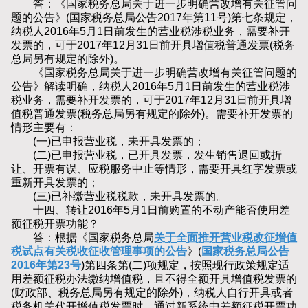
答：《国家税务总局关于进一步明确营改增有关征管问
题的公告》(国家税务总局公告2017年第11号)第七条规定，
纳税人2016年5月1日前发生的营业税涉税业务，需要补开
发票的，可于2017年12月31日前开具增值税普通发票(税务
总局另有规定的除外)。
《国家税务总局关于进一步明确营改增有关征管问题的
公告》解读明确，纳税人2016年5月1日前发生的营业税涉
税业务，需要补开发票的，可于2017年12月31日前开具增
值税普通发票(税务总局另有规定的除外)。需要补开发票的
情形主要有：
(一)已申报营业税，未开具发票的；
(二)已申报营业税，已开具发票，发生销售退回或折
让、开票有误、应税服务中止等情形，需要开具红字发票或
重新开具发票的；
(三)已补缴营业税税款，未开具发票的。
十四、转让2016年5月1日前购置的不动产能否使用差
额征税开票功能？
答：根据《国家税务总局
关于全面推开营业税改征增值
税试点有关税收征收管理事项的公告
》(
国家税务总局公告
2016年第23号
)第四条第(二)项规定，按照现行政策规定适
用差额征税办法缴纳增值税，且不得全额开具增值税发票的
(财政部、税务总局另有规定的除外)，纳税人自行开具或者
税务机关代开增值税发票时，通过新系统中差额征税开票功