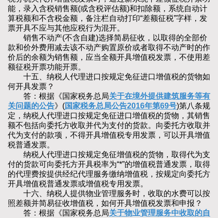
能，录入含税销售额(或含税评估额)和扣除额，系统自动计
算税额和不含税金额，备注栏自动打印“差额征税”字样，发
票开具不应与其他应税行为混开。
销售不动产(不含自建)选择简易征收，以取得的全部价
款和价外费用减去该不动产购置原价或者取得不动产时的作
价后的余额为销售额，应当全额开具增值税发票，不使用差
额征税开票功能开票。
十五、纳税人代理进口按规定免征进口增值税的货物如
何开具发票？
答：根据《国家税务总局
关于在境外提供建筑服务等有
关问题的公告
》(
国家税务总局公告2016年第69号
)第八条规
定，纳税人代理进口按规定免征进口增值税的货物，其销售
额不包括向委托方收取并代为支付的货款。向委托方收取并
代为支付的款项，不得开具增值税专用发票，可以开具增值
税普通发票。
纳税人代理进口按规定免征增值税的货物，取得代为支
付的货款可向委托方开具税率为“*”的增值税普通发票，取得
的代理费按提供经纪代理服务缴纳增值税，按规定向委托方
开具增值税普通发票或增值税专用发票。
十六、纳税人提供物业管理服务时，收取的水费可以按
照差额并简易征收增值税，如何开具增值税发票和申报？
答：根据《国家税务总局
关于物业管理服务中收取的自