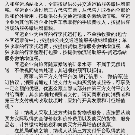
入和客运场站收入，全部按提供公共交通运输服务缴纳增值
税。客运企业通过第三方代售车票，从代售方取得的全部价
款和价外费用，按提供公共交通运输服务缴纳增值税。客运
企业为其他客运企业代售车票取得的手续费收入，按提供客
运场站服务缴纳增值税。
客运企业为乘客的行李托运打包，不单独收费的(包含
在客运票价中)，按提供公共交通运输服务缴纳增值税；单
独收取的行李托运费，按提供货物运输服务缴纳增值税；单
独收取的行李整理打包费，按提供物流辅助服务-货运场站
服务缴纳增值税。
客运企业向旅客随票赠送的矿泉水等，不属于无偿赠
送，不做视同销售处理，其进项税额可以抵扣。
二、商家与第三方支付平台(如银行信用卡、微信等)签
订协议，消费者通过上述支付方式购买货物或服务，可享受
一定金额的优惠。优惠金额全部或部分由第三方支付平台支
付给商家，其余款项由消费者支付。请问商家在向消费者和
第三方支付机构收取款项时，应如何开具发票和计征增值
税？
答：纳税人采取上述方式销售货物或服务，应按照从购
买方实际取得的全部价款和价外费用以及购买的货物、服务
品名，计算缴纳增值税和向购买方开具增值税发票。
在总局明确之前，纳税人从第三方支付平台取得的款