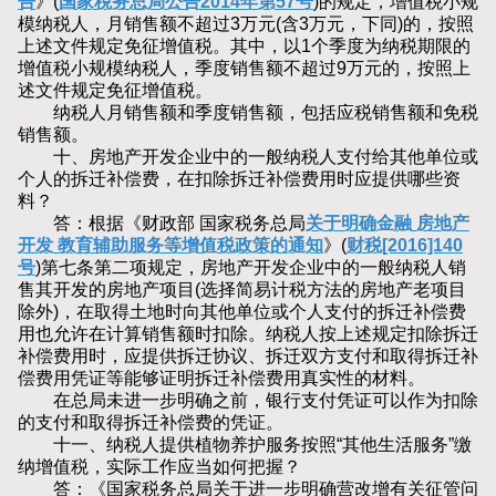
告
》(
国家税务总局公告2014年第57号
)的规定，增值税小规
模纳税人，月销售额不超过3万元(含3万元，下同)的，按照
上述文件规定免征增值税。其中，以1个季度为纳税期限的
增值税小规模纳税人，季度销售额不超过9万元的，按照上
述文件规定免征增值税。
纳税人月销售额和季度销售额，包括应税销售额和免税
销售额。
十、房地产开发企业中的一般纳税人支付给其他单位或
个人的拆迁补偿费，在扣除拆迁补偿费用时应提供哪些资
料？
答：根据《财政部 国家税务总局
关于明确金融 房地产
开发 教育辅助服务等增值税政策的通知
》(
财税[2016]140
号
)第七条第二项规定，房地产开发企业中的一般纳税人销
售其开发的房地产项目(选择简易计税方法的房地产老项目
除外)，在取得土地时向其他单位或个人支付的拆迁补偿费
用也允许在计算销售额时扣除。纳税人按上述规定扣除拆迁
补偿费用时，应提供拆迁协议、拆迁双方支付和取得拆迁补
偿费用凭证等能够证明拆迁补偿费用真实性的材料。
在总局未进一步明确之前，银行支付凭证可以作为扣除
的支付和取得拆迁补偿费的凭证。
十一、纳税人提供植物养护服务按照“其他生活服务”缴
纳增值税，实际工作应当如何把握？
答：《国家税务总局关于进一步明确营改增有关征管问