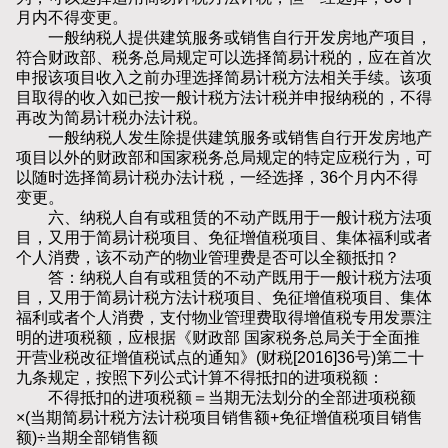
月内不得变更。
一般纳税人提供建筑服务或销售自行开发房地产项目，
符合财政部、税务总局规定可以选择简易计税的，应在首次
申报该项目收入之前办理选择简易计税方法相关手续。该项
目取得的收入如已按一般计税方法计税并申报纳税的，不得
再改为简易计税办法计税。
一般纳税人发生除提供建筑服务或销售自行开发房地产
项目以外的财政部和国家税务总局规定的特定应税行为，可
以随时选择简易计税办法计税，一经选择，36个月内不得
变更。
六、纳税人自有或租赁的不动产既用于一般计税方法项
目，又用于简易计税项目、免征增值税项目、集体福利或者
个人消费，该不动产的物业管理费是否可以全额抵扣？
答：纳税人自有或租赁的不动产既用于一般计税方法项
目，又用于简易计税方法计税项目、免征增值税项目、集体
福利或者个人消费，支付物业管理费取得增值税专用发票注
明的进项税额，应根据《财政部 国家税务总局关于全面推
开营业税改征增值税试点的通知》(财税[2016]36号)第二十
九条规定，按照下列公式计算不得抵扣的进项税额：
不得抵扣的进项税额＝当期无法划分的全部进项税额
×(当期简易计税方法计税项目销售额+免征增值税项目销售
额)÷当期全部销售额