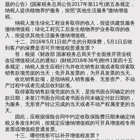
题的公告》(国家税务总局公告2017年第11号)第五条规定，
纳税人提供植物养护服务，按照“其他生活服务”缴纳增值
税。
纳税人发生绿化工程业务取得的收入，按提供建筑服务
缴纳增值税；绿化工程完工后发生植物养护业务取得的收
入，按提供其他生活服务缴纳增值税。
十二、2016年5月1日前产生的分期保费，5月1日后收
到客户的保费是否可开增值税普通发票？
答：根据《财政部 国家税务总局关于全面推开营业税
改征增值税试点的通知》(财税2016年36号)附件1第四十五
条规定，纳税人发生应税行为并收讫销售款项或者取得索取
销售款项凭据的当天；先开具发票的，为开具发票的当天。
收讫销售款项，是指纳税人销售服务、无形资产、不动
产过程中或者完成后收到款项。
取得索取销售款项凭据的当天，是指书面合同确定的付
款日期；未签订书面合同或者书面合同未确定付款日期的，
为服务、无形资产转让完成的当天或者不动产权属变更的当
天。
因此，应根据保险合同中约定收取保险费日期来确定纳
税义务发生时间，按规定应缴纳增值税的可开具增值税专用
发票或增值税普通发票。
十三、哪些情形可以补开增值税发票？