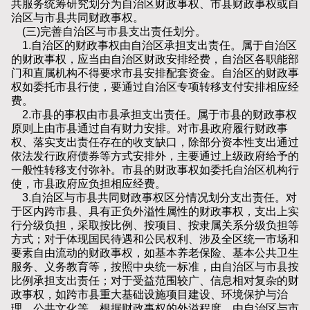
共服务统筹研究划分为自治区财政事权、市县财政事权或自
治区与市县共同财政事权。
(三)完善自治区与市县支出责任划分。
1.自治区的财政事权由自治区承担支出责任。属于自治区
的财政事权，应当由自治区财政安排经费，自治区各职能部
门和直属机构不得要求市县安排配套资金。自治区的财政事
权如委托市县行使，要通过自治区专项转移支付安排相应经
费。
2.市县的事权由市县承担支出责任。属于市县的财政事权
原则上由市县通过自有财力安排。对市县政府履行财政事
权、落实支出责任存在的收支缺口，除部分资本性支出通过
依法发行政府债券等方式安排外，主要通过上级政府给予的
一般性转移支付弥补。市县的财政事权如委托自治区机构行
使，市县政府应负担相应经费。
3.自治区与市县共同财政事权区分情况划分支出责任。对
于区内跨市县、具有正负外溢性属性的财政事权，支出上实
行分级负担，采取按比例、按项目、按隶属关系分级负担等
方式；对于体现国民待遇和公民权利、涉及全区统一市场和
要素自由流动的财政事权，如基本养老保险、基本公共卫生
服务、义务教育等，按照中央统一标准，由自治区与市县按
比例承担支出责任；对于受益范围较广、信息相对复杂的财
政事权，如跨市县重大基础设施项目建设、环境保护与治
理、公共文化等，根据财政事权的外溢程度，由自治区与市