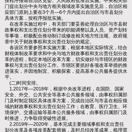
按程序报请自治区党委、人民政府批准后实施。中央相关部
门提出划分中央与地方相关领域改革实施意见后，自治区相
应部门原则上要在3个月—6个月内提出自治区与市县划分
具体方案，按程序报批实施。
在改革实施过程中，有关部门要妥善处理自治区与市县财
政事权和支出责任划分带来的职能调整以及人员、资产划转
等事项，积极配合推动制订或修改相关地方性法规、政府规
章中关于财政事权和支出责任划分的规定。
各设区市要参照本实施方案，根据本地区实际情况，结合
财税体制改革要求和中央与地方财政事权和支出责任划分改
革的进程，制定本地区改革方案，切实做好与市辖区的财政
事权与支出责任划分工作。市辖区要抓好各项改革举措的推
进落实，并因地制宜、积极探索，提高基本公共服务提供水
平。
(二)时间安排。
1.2017年—2018年，根据中央改革进程，在国防、国家
安全、外交、公共安全等基本公共服务领域，由事权归属部
门及时制定我区具体改革方案，完成自治区与市县在相应领
域的财政事权和支出责任划分工作；在教育、医疗卫生、环
境保护、交通运输等基本公共服务领域，由事权归属部门及
时推进，力争取得突破性进展。
2.2019年—2020年，基本完成主要领域事权和支出责任
划分改革及各项改革配套措施，及时总结改革成果，梳理需