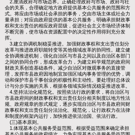
2.厘清政府与市场边界。正确处理政府与市场、政府与社
会的关系，合理确定地方政府提供基本公共服务的范围和方
式。将应由市场或社会承担的事务，交由市场主体或社会力
量承担；对应由政府提供的基本公共服务，明确承担财政事
权和支出责任的相应政府层级，促进社会主义市场经济体制
不断完善，使市场在资源配置中的决定性作用得到充分发
挥。
3.建立协调机制稳妥推进。加强财政事权和支出责任划分
改革与推进政府职能转变等其他领域改革的协同性。建立健
全协调推进机制，强化自治区与市县之间以及自治区各部门
之间的协同合作，形成改革合力，为建立科学规范的政府间
财政关系创造基础条件。减少自治区对微观事务的直接管
理，发挥市县政府因地制宜加强区域内事务管理的优势，调
动和保护市县干事创业的积极性和主动性。要处理好总体设
计与分步实施的关系，根据各领域实际情况稳妥推进改革。
4.坚持法治化规范化。按照依法行政的要求，将自治区与
市县政府间的财政事权和支出责任划分相关制度以地方性法
规、政府规章的形式规定，逐步实现自治区与市县政府间财
政事权和支出责任划分法治化、规范化，让行政权力在法律
和制度的框架内运行，加快推进依法治国、依法行政。
(三)基本原则。
1.体现基本公共服务受益范围。根据受益范围来确定承担
基本公共服务的政府级次，力争实现基本公共服务受益范围