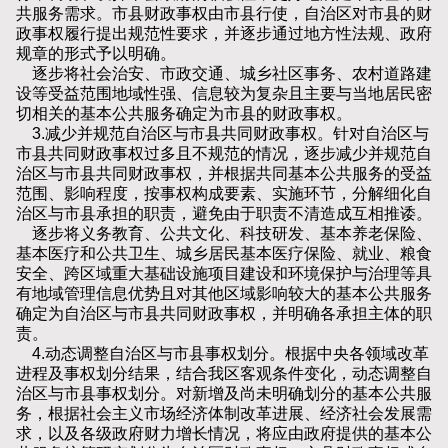
共服务需求。市县财政事权由市县行使，自治区对市县的财
政事权履行提出规范性要求，并逐步通过地方性法规、政府
规章的形式予以明确。
逐步将社会治安、市政交通、城乡社区事务、农村道路建
设等受益范围地域性强、信息较为复杂且主要与当地居民密
切相关的基本公共服务确定为市县的财政事权。
3.减少并规范自治区与市县共同财政事权。针对自治区与
市县共同财政事权过多且不规范的情况，逐步减少并规范自
治区与市县共同财政事权，并根据共同基本公共服务的受益
范围、影响程度，按事权构成要素、实施环节，分解细化自
治区与市县承担的职责，避免由于职责不清造成互相推诿。
逐步将义务教育、公共文化、科技研发、基本养老保险、
基本医疗和公共卫生、城乡居民基本医疗保险、就业、粮食
安全、跨区域重大基础设施项目建设和环境保护与治理等具
有地域管理信息优势且对其他区域影响较大的基本公共服务
确定为自治区与市县共同财政事权，并明确各承担主体的职
责。
4.动态调整自治区与市县事权划分。根据中央各领域改革
进程及事权划分结果，结合我区客观条件变化，动态调整自
治区与市县事权划分。对新增及尚未明确划分的基本公共服
务，根据社会主义市场经济体制改革进展、经济社会发展需
求，以及各级政府财力增长情况，将应由政府提供的基本公