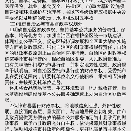
文化、基本养老保险、基本医疗和公共卫生、城乡居民基本
医疗保险、就业、粮食安全、跨省(区、市)重大基础设施项
目建设和环境保护与治理等，省以下各级政府应根据中央改
革要求以及明确的职责，承担相应财政事权。
(二)推进自治区与市县财政事权划分。
1.明确自治区财政事权。坚持基本公共服务的普惠性、保
基本、均等化方向，加强自治区在维护全区统一市场建设、
体现社会公平正义、促进区域协调发展和全区重大战略实施
等方面的财政事权。强化自治区的财政事权履行责任，自治
区的财政事权原则上由自治区直接行使。自治区的财政事权
确需委托市县行使的，报经自治区党委、人民政府批准后，
由有关职能部门委托市县行使，并制定地方性法规、政府规
章予以明确。对自治区委托市县行使的财政事权，受委托市
县在委托范围内，以委托单位名义行使职权，承担相应法律
责任，并接受委托单位监督。
逐步将食品药品监管、生态环境监测、地方税收征管、重
大基础设施建设等基本公共服务确定或上划为自治区财政事
权。
2.保障市县履行财政事权。将地域信息性强、外部性较
弱、直接面向基层、量大面广、与当地居民密切相关、由市
县政府提供更方便有效的基本公共服务确定为市县政府的财
政事权，赋予市县政府充分自主权，依法保障其财政事权履
行，调动和发挥市县政府的积极性，更好地满足市县基本公