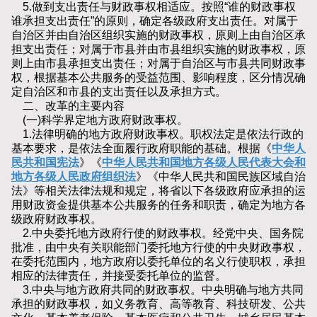
5.做到支出责任与财政事权相适应。按照“谁的财政事权
谁承担支出责任”的原则，确定各级政府支出责任。对属于
自治区并由自治区组织实施的财政事权，原则上由自治区承
担支出责任；对属于市县并由市县组织实施的财政事权，原
则上由市县承担支出责任；对属于自治区与市县共同财政事
权，根据基本公共服务的受益范围、影响程度，区分情况确
定自治区和市县的支出责任以及承担方式。
二、改革的主要内容
(一)科学界定地方政府财政事权。
1.法律明确的地方政府财政事权。职权法定是依法行政的
基本要求，是依法全面履行政府职能的基础。根据《
中华人
民共和国宪法
》《
中华人民共和国地方各级人民代表大会和
地方各级人民政府组织法
》《中华人民共和国民族区域自治
法》等相关法律法规和规定，将省以下各级政府应承担的运
用财政资金提供基本公共服务的任务和职责，确定为地方各
级政府财政事权。
2.中央委托地方政府行使的财政事权。经党中央、国务院
批准，由中央有关职能部门委托地方行使的中央财政事权，
在委托范围内，地方政府以委托单位的名义行使职权，承担
相应的法律责任，并接受委托单位的监督。
3.中央与地方政府共同的财政事权。中央明确与地方共同
承担的财政事权，如义务教育、高等教育、科技研发、公共