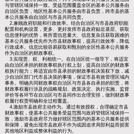
与管辖区域保持一致。受益范围覆盖全区的基本公共服务由
自治区负责，地区性基本公共服务由市县负责，跨市县的基
本公共服务由自治区与市县共同负责。
2.兼顾政府职能和行政效率。结合自治区与市县政府职能
配置和机构设置，更多、更好发挥市县政府贴近基层、获取
信息便利的优势，将所需信息量大、信息复杂且获取困难的
基本公共服务优先作为市县财政事权，提高行政效率，降低
行政成本。信息比较容易获取和甄别的全区性基本公共服务
作为自治区的财政事权。
3.实现责、权、利相统一。在自治区统一领导下，将适宜
由自治区承担的财政事权执行权上划，提高自治区的财政事
权执行能力；将适宜由市县承担的财政事权决策权下放，减
少自治区部门代市县决策的事项，保证市县有效管理区域内
事务。明确共同财政事权自治区与市县各自承担的职责，将
财政事权履行涉及的战略规划、政策决定、执行实施、监督
评价等各环节在自治区与市县间作出合理安排，做到财政事
权履行权责明确和全过程覆盖。
4.激励市县政府主动作为。通过有效授权，合理确定市县
财政事权，使基本公共服务受益范围与政府管辖区域保持一
致，激励市县政府尽力做好辖区范围内的基本公共服务提供
和保障，避免出现市县政府不作为或因追求局部利益而损害
其他地区利益或整体利益的行为。