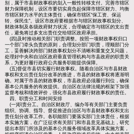
别，属于市县财政事权的划入一般性转移支付。完善市辖区
财力保障机制，设区市要切实肩负起保障市辖区财力、均衡
市辖区财力水平的主体责任，确保市辖区“保工资、保运
转、保民生”。设区市政府要根据市与辖区财政事权划分、
财政体制及各级政府财力状况，合理确定市与辖区的支出责
任，避免将过多支出责任交给辖区政府承担。
(四)及时推动相关部门职责调整。按照一项财政事权归口
一个部门牵头负责的原则，合理划分部门职责，理顺部门分
工，妥善解决跨部门财政事权划分不清晰和重复交叉问题，
处理好中央和自治区政府垂直管理机构与市县政府的职责关
系，为更好履行政府公共服务职能提供保障。
(五)督促市县切实履行财政事权。随着自治区与市县财政
事权和支出责任划分改革的推进，市县的财政事权将逐渐明
确。对属于市县的财政事权，市县政府必须履行到位，确保
基本公共服务的有效提供。自治区在法律法规的框架下加强
监督考核和绩效评价，强化市县政府履行财政事权的责任。
四、职责分工和时间安排
(一)职责分工。自治区财政厅、编办等有关部门主要负责
组织、协调、指导、督促推进自治区与市县财政事权和支出
责任划分改革工作。各职能部门要落实部门主体责任，根据
本实施方案，在广泛征求有关部门和市县意见基础上，研究
提出本部门所涉及的基本公共服务领域改革具体实施方案，