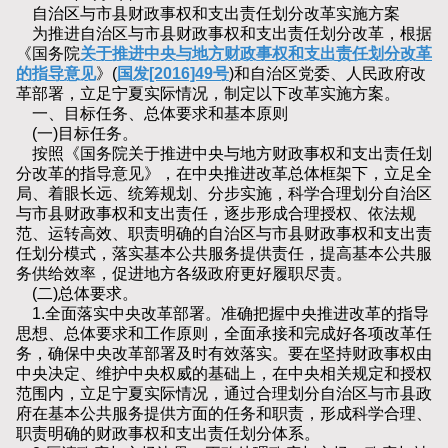
自治区与市县财政事权和支出责任划分改革实施方案
为推进自治区与市县财政事权和支出责任划分改革，根据
《国务院
关于推进中央与地方财政事权和支出责任划分改革
的指导意见
》(
国发[2016]49号
)和自治区党委、人民政府改
革部署，立足宁夏实际情况，制定以下改革实施方案。
一、目标任务、总体要求和基本原则
(一)目标任务。
按照《国务院关于推进中央与地方财政事权和支出责任划
分改革的指导意见》，在中央推进改革总体框架下，立足全
局、着眼长远、统筹规划、分步实施，科学合理划分自治区
与市县财政事权和支出责任，逐步形成合理授权、依法规
范、运转高效、职责明确的自治区与市县财政事权和支出责
任划分模式，落实基本公共服务提供责任，提高基本公共服
务供给效率，促进地方各级政府更好履职尽责。
(二)总体要求。
1.全面落实中央改革部署。准确把握中央推进改革的指导
思想、总体要求和工作原则，全面承接和完成好各项改革任
务，确保中央改革部署及时有效落实。要在坚持财政事权由
中央决定、维护中央权威的基础上，在中央相关规定和授权
范围内，立足宁夏实际情况，通过合理划分自治区与市县政
府在基本公共服务提供方面的任务和职责，形成科学合理、
职责明确的财政事权和支出责任划分体系。