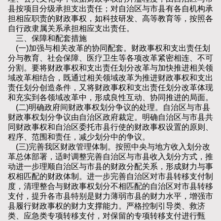
县按项目分级承担支出责任；对自治区与市县有各自机构承
担相应职责的财政事权，如科技研发、高等教育等，按照各
自行政隶属关系承担相应支出责任。
三、保障和配套措施
(一)加强与相关改革的协同配套。财政事权和支出责任划
分与教育、社会保障、医疗卫生等各项改革紧密相连、不可
分割。要将财政事权和支出责任划分改革与加快推进相关领
域改革相结合，既通过相关领域改革为推进财政事权和支出
责任划分创造条件，又将财政事权和支出责任划分改革体现
和充实到各领域改革中，形成良性互动、协同推进的局面。
(二)明确政府间财政事权划分争议的处理。自治区与市县
财政事权划分争议由自治区政府裁定。明确自治区与市县共
同财政事权和自治区委托市县行使的财政事权设置的原则、
程序、范围和责任，减少划分中的争议。
(三)完善我区财政管理体制。按照中央与地方收入划分改
革总体部署，适时调整完善自治区与市县收入划分方式，推
动进一步理顺自治区与市县的财政分配关系，形成财力与事
权相匹配的财政体制。进一步完善自治区对市县转移支付制
度，清理整合与财政事权划分不相匹配的自治区对市县转移
支付，提升各市县特别是财力薄弱市县的财力水平，增强市
县履行财政事权的财力支撑能力。严格控制引导类、救济
类、应急类专项转移支付，对保留的专项转移支付进行甄