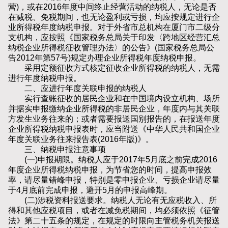
营)，或在2016年度中间终止经营活动的纳税人，无论是否
在减税、免税期间，也无论盈利或亏损，均应按规定进行企
业所得税年度纳税申报。对于外省市总机构在厦门市二级分
支机构，应按照《国家税务总局关于印发〈跨地区经营汇总
纳税企业所得税征收管理办法〉的公告》(国家税务总局公
告2012年第57号)规定办理企业所得税年度纳税申报。
采用定额征收方式核定征收企业所得税的纳税人，无需
进行年度纳税申报。
二、应进行年度关联申报的纳税人
实行查账征收的居民企业和在中国境内设立机构、场所
并据实申报缴纳企业所得税的非居民企业，年度内与其关联
方发生业务往来的；或者需要报送国别报告的，在报送年度
企业所得税纳税申报表时，应当附送《中华人民共和国企业
年度关联业务往来报告表(2016年版)》。
三、纳税申报注意事项
(一)申报期限。纳税人应于2017年5月底之前完成2016
年度企业所得税纳税申报，为节省您的时间，提高申报效
率，请尽量错峰申报，特别是零申报企业、亏损企业请尽量
于4月底前完成申报，避开5月的申报高峰期。
(二)涉税资料报送要求。纳税人无论有无应税收入、所
得和其他应税项目，或者在减免税期间，均必须依照《征管
法》第二十五条的规定，在规定的时限向主管税务机关报送