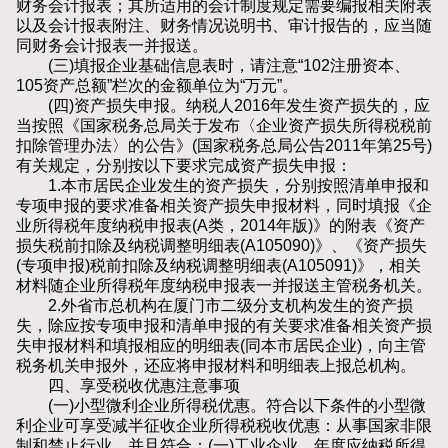
财务会计报表；其所适用的会计制度规定需要编报相关附表
以及会计报表附注、财务情况说明书、审计报告的，应当随
同财务会计报表一并报送。
(三)填报企业基础信息表时，请注意“102注册资本、
105资产总额”栏次的金额单位为“万元”。
(四)资产损失申报。纳税人2016年发生资产损失的，应
当按照《国家税务总局关于发布〈企业资产损失所得税税前
扣除管理办法〉的公告》(国家税务总局公告2011年第25号)
有关规定，分别按以下要求完成资产损失申报：
1.本市居民企业发生的资产损失，分别按照清单申报和
专项申报的要求准备相关资产损失申报材料，同时填报《企
业所得税年度纳税申报表(A类，2014年版)》的附表《资产
损失税前扣除及纳税调整明细表(A105090)》、《资产损失
(专项申报)税前扣除及纳税调整明细表(A105091)》，相关
材料随企业所得税年度纳税申报表一并报送主管税务机关。
2.外省市总机构在厦门市二级分支机构发生的资产损
失，除应按专项申报和清单申报的有关要求准备相关资产损
失申报材料和填报相应的明细表(同本市居民企业)，向主管
税务机关申报外，还应将申报材料和明细表上报总机构。
四、享受税收优惠注意事项
(一)小型微利企业所得税优惠。符合以下条件的小型微
利企业可享受减半征收企业所得税税收优惠：从事国家非限
制和禁止行业，并且符合：(一)工业企业，年度应纳税所得