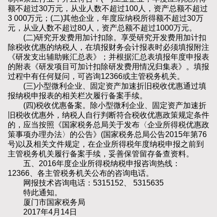
额不超过30万元，从业人数不超过100人，资产总额不超过
3 000万元；(二)其他企业，年度应纳税所得额不超过30万
元，从业人数不超过80人，资产总额不超过1000万元。
(二)研究开发费用加计扣除。享受研究开发费用加计扣
除税收优惠的纳税人，在填报财务会计报表时必须填报附注
《研发支出辅助账汇总表》；并根据汇总表填报年度申报表
的附表《研发项目可加计扣除研发费用情况归集表》。填报
过程中有任何疑问，可咨询12366或主管税务机关。
(三)小型微利企业、固定资产加速折旧税收优惠通过填
报纳税申报表的相关栏次履行备案手续。
(四)税收优惠备案。除小型微利企业、固定资产加速折
旧税收优惠外，纳税人自行判断符合税收优惠政策规定条件
的，应当按照《国家税务总局关于发布〈企业所得税优惠政
策事项办理办法〉的公告》(国家税务总局公告2015年第76
号)以及相关文件规定，在企业所得税年度纳税申报之前到
主管税务机关履行备案手续，妥善保管留存备查资料。
五、2016年度企业所得税纳税申报咨询热线：
12366、各主管税务机关公布的咨询电话。
网报技术咨询电话：5315152、 5315635
特此通知。
厦门市国家税务局
2017年4月14日