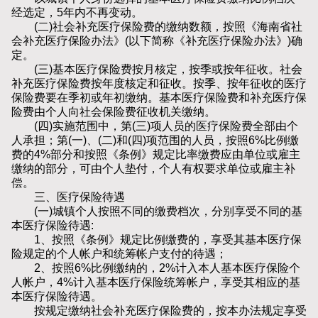
经选定，5年内不再变动。
(二)社会补充医疗保险费的缴纳数额，按照《海南省社
会补充医疗保险办法》(以下简称《补充医疗保险办法》)确
定。
(三)基本医疗保险费按月核定，按季或按年征收。社会
补充医疗保险费按年度核定和征收。按季、按年征收的医疗
保险费要在季初或年初缴纳。基本医疗保险费和补充医疗保
险费由个人向社会保险费征收机关缴纳。
(四)实施范围中，第(三)项人员的医疗保险费全部由个
人承担；第(一)、(二)和(四)项范围的人员，按照6%比例缴
费的4%部分和按照《条例》规定比率缴费应由单位或雇主
缴纳的部分，可由个人垫付，个人有权要求单位或雇主补
偿。
三、医疗保险待遇
(一)城镇个人按照不同的缴费档次，分别享受不同的基
本医疗保险待遇:
1、按照《条例》规定比例缴费的，享受其基本医疗保
险规定的个人帐户和统筹帐户支付的待遇；
2、按照6%比例缴纳的，2%计入本人基本医疗保险个
人帐户，4%计入基本医疗保险统筹帐户，享受其相应的基
本医疗保险待遇。
按规定缴纳社会补充医疗保险费的，按本办法规定享受