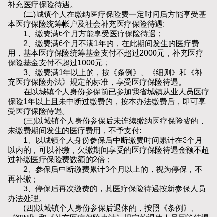
补充医疗保险待遇。
(二)城镇个人在缴纳医疗保险费一定时间后方能享受基
本医疗保险统筹帐户及社会补充医疗保险待遇:
1、缴费满6个月方能享受医疗保险待遇；
2、缴费满6个月不满1年的，在此期间发生的医疗费
用，基本医疗保险统筹基金支付不超过2000元，补充医疗
保险基金支付不超过1000元；
3、缴费满1年以上的，按《条例》、《细则》和《补
充医疗保险办法》规定的标准，享受医疗保险待遇。
在以城镇个人身份参保前已参加我省城镇从业人员医疗
保险1年以上且未中断过缴费的，按本办法缴费后，即可享
受医疗保险待遇。
(三)以城镇个人身份参保后未连续缴纳医疗保险费的，
未缴费期间发生的医疗费用，不予支付:
1、以城镇个人身份参保后中断缴费时间累计在3个月
以内的，可以补缴，欠缴期间享受的医疗保险待遇金额不超
过补缴医疗保险费数额的2倍；
2、参保后中断缴费累计3个月以上的，视为停保，不
再补缴；
3、停保后再次缴费的，其医疗保险待遇按新参保人员
办法处理。
(四)以城镇个人身份参保后退休的，按照《条例》、