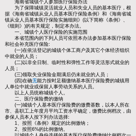
海南省城镇个人参加医疗保险办法
为了保障城镇灵活就业人员和失业人员的基本医疗，根
据《海南省城镇从业人员基本医疗保险条例》和《海南省城
镇从业人员基本医疗保险实施细则》(以下简称《条例》、
《细则》)的有关规定，制定本办法。
一、城镇个人医疗保险的实施范围
本省范围内的下列人员可依照本办法参加基本医疗保险
和社会补充医疗保险:
(一)在依法登记的城镇个体工商户及其它个体经济组织
中就业的人员；
(二)以非全日制、临时性和弹性工作等灵活形式就业的
人员；
(三)领取失业保险金期满后仍未就业的人员；
(四)在确
无
能力按时足额缴纳基本医疗保险费的城镇用
人单位中就业或保留人事劳动关系的人员。
以上人员统称城镇个人。
二、医疗保险费的缴纳
(一)城镇个人基本医疗保险费的缴费基数，以本人所在
市、县职工上年度月平均工资水平确定，缴费比例档次，由
参保人员本人按下列办法选择:
1、按照《条例》规定的比例缴纳；
2、按照6%的比例缴纳。
以城镇个人身份选择的基本医疗保险费缴纳比例档次一