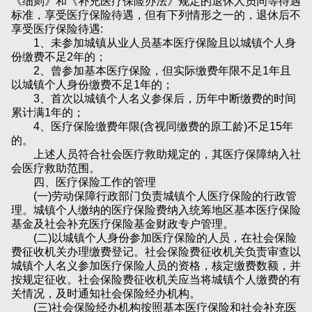
《细则》和《补充医疗保险办法》规定的退休人员同等待遇
标准，享受医疗保险待遇，但有下列情形之一的，退休后不
享受医疗保险待遇:
1、未参加城镇从业人员基本医疗保险且以城镇个人身
份缴费不足2年的；
2、曾参加基本医疗保险，但实际缴费年限不足1年且
以城镇个人身份缴费不足1年的；
3、首次以城镇个人名义参保后，历年中断缴费的时间
累计满1年的；
4、医疗保险缴费年限(含视同缴费的原工龄)不足15年
的。
上述人员符合社会医疗救助规定的，其医疗保障纳入社
会医疗救助范围。
四、医疗保险工作的管理
(一)劳动保障行政部门负责城镇个人医疗保险的行政管
理。城镇个人缴纳的医疗保险费纳入统筹地区基本医疗保险
基金及社会补充医疗保险基金财政专户管理。
(二)以城镇个人身份参加医疗保险的人员，在社会保险
费征收机关办理缴费登记。社会保险费征收机关负责审查以
城镇个人名义参加医疗保险人员的资格，核定缴费数额，并
按规定征收。社会保险费征收机关应当将城镇个人缴费的有
关情况，及时通知社会保险经办机构。
(三)社会保险经办机构按照基本医疗保险和社会补充医