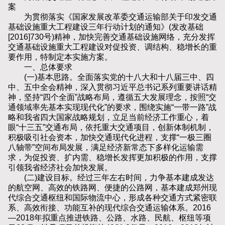
案
为贯彻落实《国家发展改革委交通运输部关于印发交通
基础设施重大工程建设三年行动计划的通知》(发改基础
[2016]730号)精神，加快完善交通基础设施网络，充分发挥
交通基础设施重大工程建设对促投资、调结构、稳增长的重
要作用，特制定本实施方案。
一、总体要求
(一)基本思路。全面落实党的十八大和十八届三中、四
中、五中全会精神，深入贯彻习近平总书记系列重要讲话精
神，坚持“四个全面”战略布局，遵循五大发展理念，按照“交
通领域率先基本实现现代化”的要求，围绕实施“一带一路”战
略和我省四大国家战略规划，立足当前经济工作重心，着
眼“十三五”交通布局，依托重大交通项目，创新体制机制，
积极吸引社会资本，加快交通现代化进程，支撑“一极三圈
八轴带”空间布局发展，满足经济新常态下多样化运输需
求，为促投资、扩内需、稳增长发挥更加积极的作用，支撑
引领我省经济社会加快发展。
(二)建设目标。经过三年左右时间，力争基本建成发达
的航空网、高效的铁路网、便捷的公路网，基本建成郑州现
代综合交通枢纽和国际物流中心，形成各种交通方式紧密联
系、高效衔接、功能互补的现代综合交通运输体系。2016
—2018年拟重点推进铁路、公路、水路、民航、枢纽等项