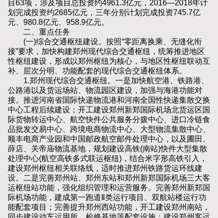
目63项，涉及项目总投资约4961.3亿元，2016—2018年计
划完成投资约2685亿元，三年分别计划完成投资745.7亿
元、980.8亿元、958.9亿元。
二、重点任务
(一)综合交通枢纽建设。按照“零距离换乘、无缝化衔
接”要求，加快构建郑州现代综合交通枢纽，统筹推进地区
性枢纽建设，形成以郑州枢纽为核心，与地区性枢纽联动互
补、层次分明、功能配套的现代综合交通枢纽体系。
1.郑州现代综合交通枢纽。一是加快航空港、铁路港、
公路港以及货运场站、物流园区建设，加强与海港功能对
接。推进河南省国际快递物流港和河南全国性快递集散交换
中心工程后续建设；开工建设郑州新郑国际机场北货运区国
际货物转运中心、航空快件公共服务分拨中心、进口冷链食
品批发交易中心、跨境电商物流中心、大型物流集散中心、
顺丰电商产业园和中国邮政航空邮件处理中心，以及圃田、
薛店、关帝庙物流基地，规划建设高铁(南站)快件大型集散
处理中心(航空高铁多式联运枢纽)，结合米字形高铁引入，
建设郑州枢纽相关联络线，适时推进郑州铁路货运环线建
设。二是完善郑州站、郑州东站和郑州新郑国际机场三大客
运枢纽站功能，强化组织管理和运营服务。完善郑州新郑国
际机场功能，建成第一跑道Ⅱ类运行项目、双航站楼运行功
能配套项目；完善提升郑州西站功能，开工建设郑州南站，
同步建设动车运用所、检修基地等配套设施；建设郑州客运