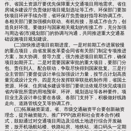
作。省国土资源厅要优先保障重大交通项目用地需求。省住
房城乡建设厅负责做好项目规划选址等工作。环保部门要加
快项目环评手续办理，省环保厅负责做好指导和协调工作。
各相关部门要加强横向联动、有机衔接，形成工作合力，创
造良好环境。要做好与国家相关规划的衔接工作，充分加强
与周边省(市)规划部门的协调与沟通，共同推进重大交通基
础设施项目规划建设。
(二)加快推进项目前期进度。一是对前期工作进展较慢
的重点项目，由省发展改革委会同省有关部门制定专项推进
方案，加大协调、督导力度，强力推进项目前期工作，确保
项目如期开工。二是对需要国家审批的重大项目，要部门分
包、责任到人、配合联动，争取尽快得到国家批复。三是行
业主管部门要督促设计单位加强设计力量，按节点计划高质
量完成设计文件。四是充分发挥联审联批机制作用，省国土
资源、环保、住房城乡建设等部门要依法依规尽快完成项目
省内审批所需的用地预审、环评、规划选址等各种要件。项
目业主及设计单位要在各级、各部门支持下，积极做好线路
走向、道路管线交叉等协调工作。
(三)拓展融资渠道。省、市级交通融资平台要创新融资
理念，提升融资能力。推广PPP(政府和社会资本合作)模
式，鼓励通过对交通项目周边及沿线土地进行综合开发融
资，放开机场航站楼、铁路站房、地铁站、港口码头一定期