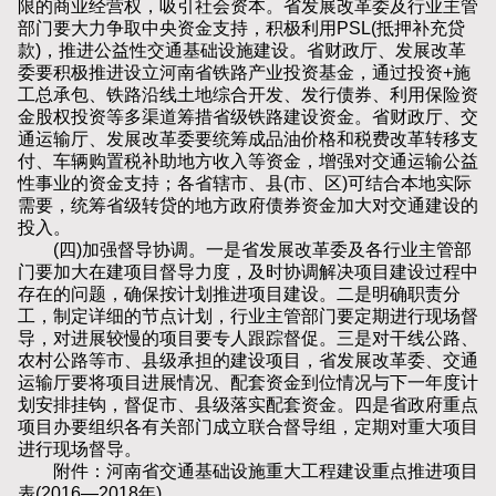
限的商业经营权，吸引社会资本。省发展改革委及行业主管
部门要大力争取中央资金支持，积极利用PSL(抵押补充贷
款)，推进公益性交通基础设施建设。省财政厅、发展改革
委要积极推进设立河南省铁路产业投资基金，通过投资+施
工总承包、铁路沿线土地综合开发、发行债券、利用保险资
金股权投资等多渠道筹措省级铁路建设资金。省财政厅、交
通运输厅、发展改革委要统筹成品油价格和税费改革转移支
付、车辆购置税补助地方收入等资金，增强对交通运输公益
性事业的资金支持；各省辖市、县(市、区)可结合本地实际
需要，统筹省级转贷的地方政府债券资金加大对交通建设的
投入。
(四)加强督导协调。一是省发展改革委及各行业主管部
门要加大在建项目督导力度，及时协调解决项目建设过程中
存在的问题，确保按计划推进项目建设。二是明确职责分
工，制定详细的节点计划，行业主管部门要定期进行现场督
导，对进展较慢的项目要专人跟踪督促。三是对干线公路、
农村公路等市、县级承担的建设项目，省发展改革委、交通
运输厅要将项目进展情况、配套资金到位情况与下一年度计
划安排挂钩，督促市、县级落实配套资金。四是省政府重点
项目办要组织各有关部门成立联合督导组，定期对重大项目
进行现场督导。
附件：河南省交通基础设施重大工程建设重点推进项目
表(2016—2018年)