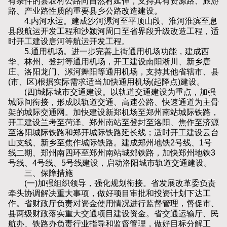
有条件的县农村公路向自然村延伸，支持具有资源路、旅游
路、产业路性质的重要县乡公路改造建设。
4.内河水运。建成沙河漯河至平顶山段、淮河淮滨至息
县段航运开发工程和沙颍河周口至省界段升级改造工程，适
时开工建设唐河等航运开发工程。
5.通用机场。进一步完善上街通用机场功能，建成西
华、林州、登封等通用机场，开工建设南阳淅川、新乡唐
庄、洛阳龙门、漯河舞阳等通用机场，支持其他省辖市、县
(市、区)根据实际需求适当加快通用机场(起降点)建设。
(四)城际城市交通建设。以轨道交通建设为重点，加强
城际间衔接，形成以轨道交通、高速公路、快速通道为主骨
架的城际交通网。加快建设新郑机场至郑州南站城际铁路，
开工建设兰考至菏泽、郑州南站至登封至洛阳、焦作至济源
至洛阳城际铁路和郑开城际铁路延长线；适时开工建设云台
山支线、新乡至焦作城际铁路。建成郑州地铁2号线、1号
线二期、郑州南四环至郑州南站城郊铁路，加快郑州地铁3
号线、4号线、5号线建设，启动洛阳城市轨道交通建设。
三、保障措施
(一)加强组织领导，强化规划衔接。省发展改革委负责
牵头协调解决重大事项，做好项目审批和投资计划下达工
作。省财政厅负责对资金使用情况进行监督管理，督促市、
县两级财政落实重大交通项目建设资金。省交通运输厅、民
航办、铁路办负责行业指导和监督管理，做好目标分解工