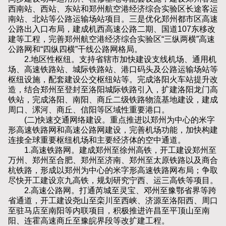
西南站、西站、东站和郑州航空港经济综合实验区长途客运
南站、北站等公路运输场站项目。三是优化郑州都市区高速
公路出入口布局，建成机西高速公路二期、国道107东移改
建等工程，完善郑州航空港经济综合实验区“三纵两横”高速
公路网和“四纵四横”干线公路网格局。
2.地区性枢纽。支持省辖市加快建设支线机场、通用机
场、高速铁路站、城际铁路站、港口码头及公路运输场站等
枢纽设施，配套建设公交枢纽站等。完成洛阳火车站提升改
造，结合郑州至登封至洛阳城际铁路引入，扩建洛阳龙门高
铁站，完成洛阳、南阳、商丘二级铁路物流基地建设，建成
周口、漯河、商丘、信阳等区域性重要港口。
(二)快速交通网络建设。重点推进以郑州为中心的米字
形高速铁路网和高速公路网建设，完善机场功能，加快构建
连接全球重要枢纽机场和主要经济体的空中通道。
1.高速铁路网。建成郑州至徐州高铁，开工建设郑州至
万州、郑州至合肥、郑州至济南、郑州至太原铁路以及商合
杭铁路，形成以郑州为中心的米字形高速铁路网布局；争取
尽快开工建设京九高铁，规划研究宁西、运三高铁等项目。
2.高速公路网。打通芮城至灵宝、邓州至豫鄂省界等跨
省通道，开工建设尧山至栾川至西峡、济源至洛阳西、周口
至驻马店至南阳等内联项目，积极推进许昌至平顶山至南
阳、连霍高速商丘至豫皖界段等改扩建工程。