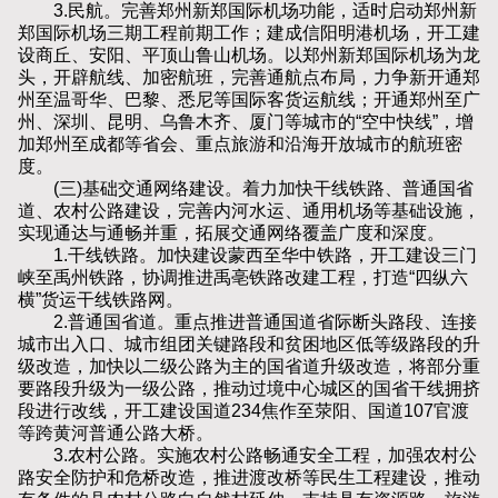
3.民航。完善郑州新郑国际机场功能，适时启动郑州新
郑国际机场三期工程前期工作；建成信阳明港机场，开工建
设商丘、安阳、平顶山鲁山机场。以郑州新郑国际机场为龙
头，开辟航线、加密航班，完善通航点布局，力争新开通郑
州至温哥华、巴黎、悉尼等国际客货运航线；开通郑州至广
州、深圳、昆明、乌鲁木齐、厦门等城市的“空中快线”，增
加郑州至成都等省会、重点旅游和沿海开放城市的航班密
度。
(三)基础交通网络建设。着力加快干线铁路、普通国省
道、农村公路建设，完善内河水运、通用机场等基础设施，
实现通达与通畅并重，拓展交通网络覆盖广度和深度。
1.干线铁路。加快建设蒙西至华中铁路，开工建设三门
峡至禹州铁路，协调推进禹亳铁路改建工程，打造“四纵六
横”货运干线铁路网。
2.普通国省道。重点推进普通国道省际断头路段、连接
城市出入口、城市组团关键路段和贫困地区低等级路段的升
级改造，加快以二级公路为主的国省道升级改造，将部分重
要路段升级为一级公路，推动过境中心城区的国省干线拥挤
段进行改线，开工建设国道234焦作至荥阳、国道107官渡
等跨黄河普通公路大桥。
3.农村公路。实施农村公路畅通安全工程，加强农村公
路安全防护和危桥改造，推进渡改桥等民生工程建设，推动